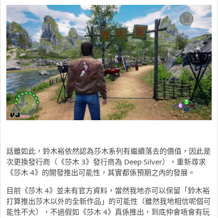
話雖如此，鈴木裕依然認為莎木系列有繼續落去的價值，因此是
次更換發行商（《莎木 3》發行商為 Deep Silver），重新尋求
《莎木 4》的開發推出可能性，其實都係預期之內的發展。
目前《莎木 4》並未有官方資料，當然我地亦可以保留「鈴木裕
打算推出莎木以外的全新作品」的可能性（雖然我地相信呢個可
能性不大），不過假如《莎木 4》真係推出，到底仲會唔會有玩