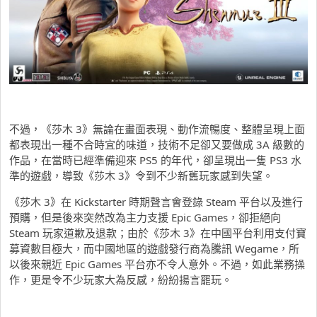
不過，《莎木 3》無論在畫面表現、動作流暢度、整體呈現上面
都表現出一種不合時宜的味道，技術不足卻又要做成 3A 級數的
作品，在當時已經準備迎來 PS5 的年代，卻呈現出一隻 PS3 水
準的遊戲，導致《莎木 3》令到不少新舊玩家感到失望。
《莎木 3》在 Kickstarter 時期聲言會登錄 Steam 平台以及進行
預購，但是後來突然改為主力支援 Epic Games，卻拒絕向
Steam 玩家道歉及退款；由於《莎木 3》在中國平台利用支付寶
募資數目極大，而中國地區的遊戲發行商為騰訊 Wegame，所
以後來親近 Epic Games 平台亦不令人意外。不過，如此業務操
作，更是令不少玩家大為反感，紛紛揚言罷玩。