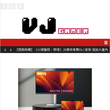
‹
›
【遊戲新聞】《火線獵殺：野境》25週年免費DLC更新 追加大量內
容同時系舊作限時超平價折扣