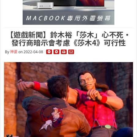
【遊戲新聞】鈴木裕「莎木」心不死・
發行商暗示會考慮《莎木4》可行性
By
神婆
on 2022-04-08