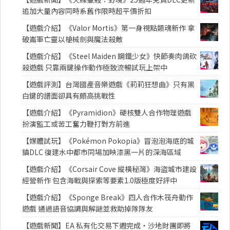
追加大量內容同時系舊作限時超平價折扣
【遊戲介紹】《Valor Mortis》第一身視點類魂新作 拿
破崙軍亡靈以槍械劍與魔法殺敵
【遊戲介紹】《Steel Maiden 鋼鐵少女》快節奏肉鴿砍
殺遊戲 只靠兩鍵操作動作極致流暢試玩上架中
【遊戲評測】台灣國產音樂遊戲《莉莉狂想曲》只有黑
白鍵的譜面卻具有頗高挑戰性
【遊戲介紹】《Pyramidion》硬核雙人合作物理遊戲
扮演監工或苦工奮力鞭打對方前進
【媒體試玩】《Pokémon Pokopia》冒泡泡海底的城
鎮DLC 復建水中都市同場加映漆黑一片的深海區域
【遊戲介紹】《Corsair Cove 縱橫秘灣》海盜城市建設
經營新作 包含海戰與探索等要素1.0版極度好評中
【遊戲介紹】《Sponge Break》四人合作木筏舟動作
遊戲 通過語音協調與解謎並救助掉隊隊友
【遊戲新聞】EA 私有化交易下週完成・沙地財團即將