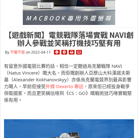
【遊戲新聞】電競戰隊落場實戰 NAVI創
辦人參戰並笑稱打機技巧堅有用
By
不撤不退
on 2022-04-11
有留意外國電競比賽的話，相信一定聽過烏克蘭戰隊 NAVI
（Natus Vincere）嘅大名，而佢嘅創辦人亞歷山大科漢諾夫斯
基（Alexander Kokhanovskyy）亦係烏克蘭電競界別最具影響
力嘅人，早前佢接受
外媒 Dexerto 專訪
，原來佢已經投身戰爭
保衛國家，而且更笑稱估唔到《CS：GO》嘅戰術技巧喺實戰堅
係有用。