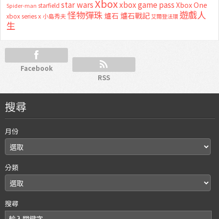
Xbox
star wars
xbox game pass
Xbox One
starfield
Spider-man
怪物彈珠
遊戲人
爐石
爐石戰記
xbox series x
小島秀夫
艾爾登法環
生
Facebook
RSS
搜尋
月份
分類
搜尋