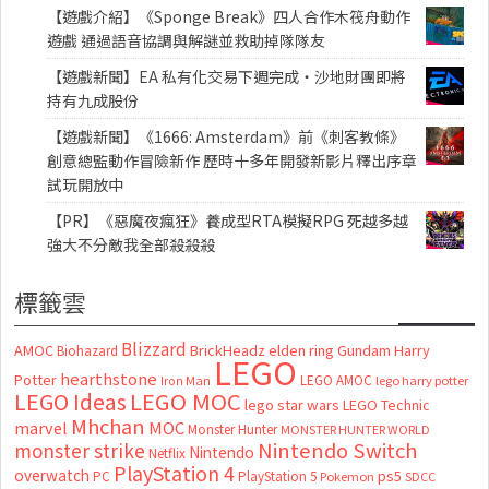
【遊戲介紹】《Sponge Break》四人合作木筏舟動作
遊戲 通過語音協調與解謎並救助掉隊隊友
【遊戲新聞】EA 私有化交易下週完成・沙地財團即將
持有九成股份
【遊戲新聞】《1666: Amsterdam》前《刺客教條》
創意總監動作冒險新作 歷時十多年開發新影片釋出序章
試玩開放中
【PR】《惡魔夜瘋狂》養成型RTA模擬RPG 死越多越
強大不分敵我全部殺殺殺
標籤雲
Blizzard
AMOC
BrickHeadz
elden ring
Gundam
Harry
Biohazard
LEGO
hearthstone
Potter
LEGO AMOC
lego harry potter
Iron Man
LEGO MOC
LEGO Ideas
lego star wars
LEGO Technic
Mhchan
marvel
MOC
Monster Hunter
MONSTER HUNTER WORLD
Nintendo Switch
monster strike
Nintendo
Netflix
PlayStation 4
overwatch
ps5
PC
PlayStation 5
Pokemon
SDCC