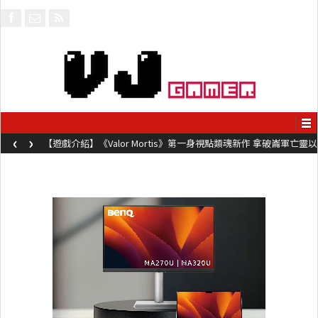
‹
›
【遊戲介紹】《Valor Mortis》第一身視點類魂新作 拿破崙軍亡靈以
槍械劍與魔法殺敵