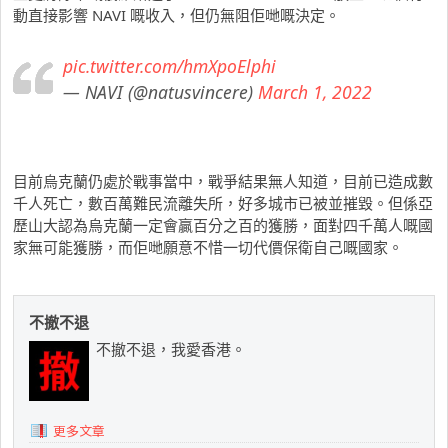
動直接影響 NAVI 嘅收入，但仍無阻佢哋嘅決定。
pic.twitter.com/hmXpoElphi
— NAVI (@natusvincere)
March 1, 2022
目前烏克蘭仍處於戰事當中，戰爭結果無人知道，目前已造成數
千人死亡，數百萬難民流離失所，好多城市已被並摧毀。但係亞
歷山大認為烏克蘭一定會贏百分之百的獲勝，面對四千萬人嘅國
家無可能獲勝，而佢哋願意不惜一切代價保衛自己嘅國家。
不撤不退
不撤不退，我愛香港。
更多文章