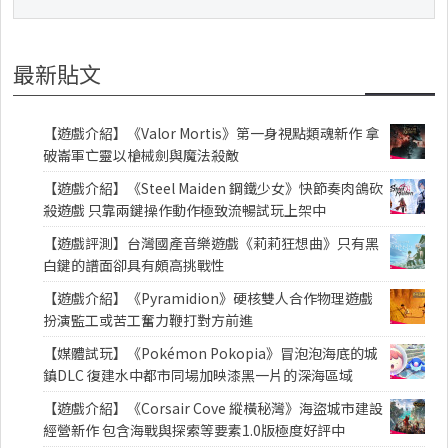
最新貼文
【遊戲介紹】《Valor Mortis》第一身視點類魂新作 拿
破崙軍亡靈以槍械劍與魔法殺敵
【遊戲介紹】《Steel Maiden 鋼鐵少女》快節奏肉鴿砍
殺遊戲 只靠兩鍵操作動作極致流暢試玩上架中
【遊戲評測】台灣國產音樂遊戲《莉莉狂想曲》只有黑
白鍵的譜面卻具有頗高挑戰性
【遊戲介紹】《Pyramidion》硬核雙人合作物理遊戲
扮演監工或苦工奮力鞭打對方前進
【媒體試玩】《Pokémon Pokopia》冒泡泡海底的城
鎮DLC 復建水中都市同場加映漆黑一片的深海區域
【遊戲介紹】《Corsair Cove 縱橫秘灣》海盜城市建設
經營新作 包含海戰與探索等要素1.0版極度好評中