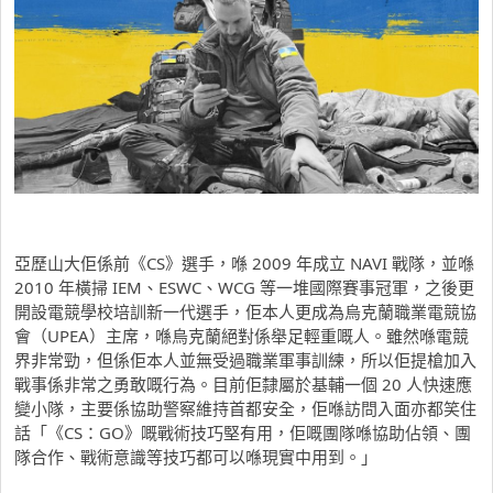
亞歷山大佢係前《CS》選手，喺 2009 年成立 NAVI 戰隊，並喺
2010 年橫掃 IEM、ESWC、WCG 等一堆國際賽事冠軍，之後更
開設電競學校培訓新一代選手，佢本人更成為烏克蘭職業電競協
會（UPEA）主席，喺烏克蘭絕對係舉足輕重嘅人。雖然喺電競
界非常勁，但係佢本人並無受過職業軍事訓練，所以佢提槍加入
戰事係非常之勇敢嘅行為。目前佢隸屬於基輔一個 20 人快速應
變小隊，主要係協助警察維持首都安全，佢喺訪問入面亦都笑住
話「《CS：GO》嘅戰術技巧堅有用，佢嘅團隊喺協助佔領、團
隊合作、戰術意識等技巧都可以喺現實中用到。」