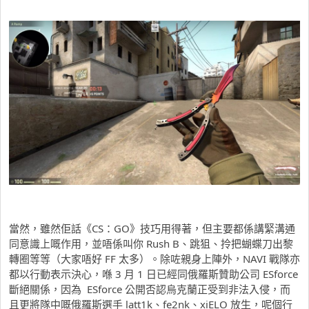
當然，雖然佢話《CS：GO》技巧用得著，但主要都係講緊溝通
同意識上嘅作用，並唔係叫你 Rush B、跳狙、拎把蝴蝶刀出黎
轉圈等等（大家唔好 FF 太多）。除咗親身上陣外，NAVI 戰隊亦
都以行動表示決心，喺 3 月 1 日已經同俄羅斯贊助公司 ESforce
斷絕關係，因為 ESforce 公開否認烏克蘭正受到非法入侵，而
且更將隊中嘅俄羅斯選手 latt1k、fe2nk、xiELO 放生，呢個行