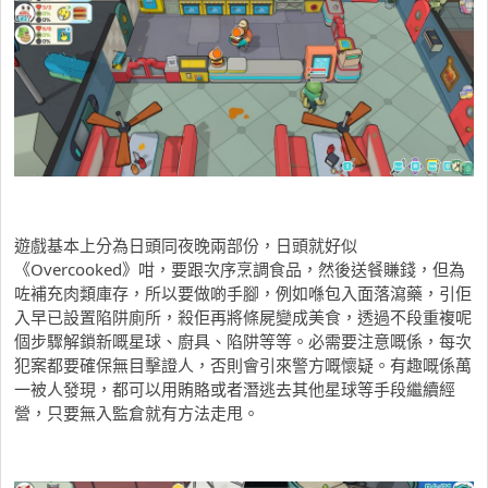
遊戲基本上分為日頭同夜晚兩部份，日頭就好似
《Overcooked》咁，要跟次序烹調食品，然後送餐賺錢，但為
咗補充肉類庫存，所以要做啲手腳，例如喺包入面落瀉藥，引佢
入早已設置陷阱廁所，殺佢再將條屍變成美食，透過不段重複呢
個步驟解鎖新嘅星球、廚具、陷阱等等。必需要注意嘅係，每次
犯案都要確保無目擊證人，否則會引來警方嘅懷疑。有趣嘅係萬
一被人發現，都可以用賄賂或者潛逃去其他星球等手段繼續經
營，只要無入監倉就有方法走甩。