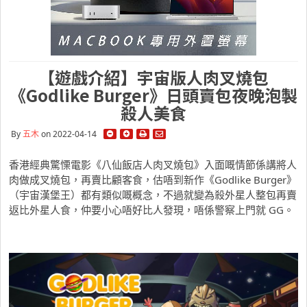
【遊戲介紹】宇宙版人肉叉燒包
《Godlike Burger》日頭賣包夜晚泡製
殺人美食
By
五木
on 2022-04-14
香港經典驚慄電影《八仙飯店人肉叉燒包》入面嘅情節係講將人
肉做成叉燒包，再賣比顧客食，估唔到新作《Godlike Burger》
（宇宙漢堡王）都有類似嘅概念，不過就變為殺外星人整包再賣
返比外星人食，仲要小心唔好比人發現，唔係警察上門就 GG。