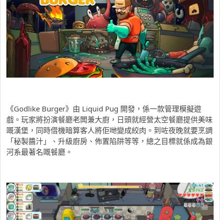
《Godlike Burger》由 Liquid Pug 開發，係一款管理模擬遊
戲。玩家將扮演餐廳老闆兼大廚，日頭就經營太空餐廳提供美味
嘅漢堡，同時借機暗算客人將佢哋變成絞肉。到咗夜晚就要烹調
「秘製醬汁」、升級廚房、佈置陷阱等等，總之目標就係成為銀
河系最著名嘅餐廳。