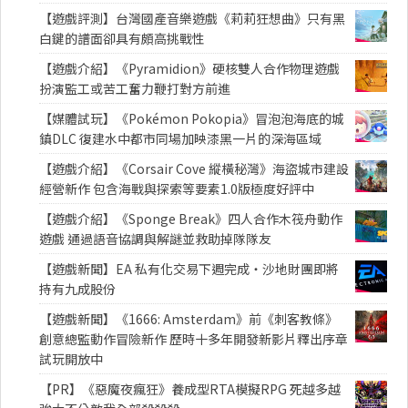
【遊戲評測】台灣國產音樂遊戲《莉莉狂想曲》只有黑
白鍵的譜面卻具有頗高挑戰性
【遊戲介紹】《Pyramidion》硬核雙人合作物理遊戲
扮演監工或苦工奮力鞭打對方前進
【媒體試玩】《Pokémon Pokopia》冒泡泡海底的城
鎮DLC 復建水中都市同場加映漆黑一片的深海區域
【遊戲介紹】《Corsair Cove 縱橫秘灣》海盜城市建設
經營新作 包含海戰與探索等要素1.0版極度好評中
【遊戲介紹】《Sponge Break》四人合作木筏舟動作
遊戲 通過語音協調與解謎並救助掉隊隊友
【遊戲新聞】EA 私有化交易下週完成・沙地財團即將
持有九成股份
【遊戲新聞】《1666: Amsterdam》前《刺客教條》
創意總監動作冒險新作 歷時十多年開發新影片釋出序章
試玩開放中
【PR】《惡魔夜瘋狂》養成型RTA模擬RPG 死越多越