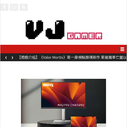
‹
›
【遊戲介紹】《Valor Mortis》第一身視點類魂新作 拿破崙軍亡靈以
槍械劍與魔法殺敵