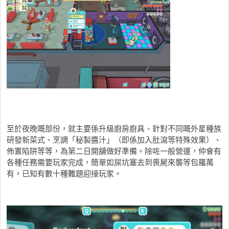
至於夜晚嘅部份，就主要係升級廚房廚具、針對不同嘅外星種族
研發新菜式、烹調「秘製醬汁」（即係加入肚瀉等特殊效果）、
佈置陷阱等等，為第二日開舖做好準備。除咗一般營運，仲會有
各種任務需要玩家完成，簡單如屎坑塞去到喪屍來襲等包羅萬
有，已知有數十種難題迎接玩家。