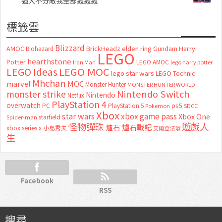
強大不分敵我全部殺殺殺
標籤雲
Blizzard
AMOC
BrickHeadz
elden ring
Gundam
Harry
Biohazard
LEGO
hearthstone
Potter
LEGO AMOC
lego harry potter
Iron Man
LEGO MOC
LEGO Ideas
lego star wars
LEGO Technic
Mhchan
marvel
MOC
Monster Hunter
MONSTER HUNTER WORLD
Nintendo Switch
monster strike
Nintendo
Netflix
PlayStation 4
overwatch
ps5
PC
PlayStation 5
Pokemon
SDCC
Xbox
star wars
xbox game pass
Xbox One
starfield
Spider-man
怪物彈珠
遊戲人
爐石
爐石戰記
xbox series x
小島秀夫
艾爾登法環
生
Facebook
RSS
搜尋