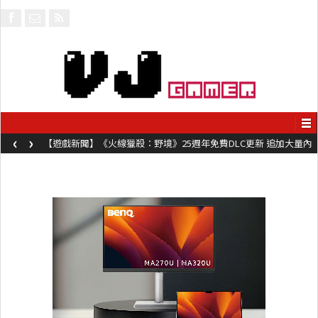
‹
›
【遊戲新聞】《火線獵殺：野境》25週年免費DLC更新 追加大量內
容同時系舊作限時超平價折扣