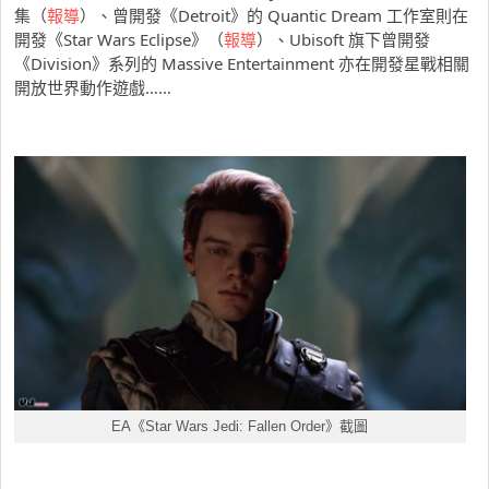
集（
報導
）、曾開發《Detroit》的 Quantic Dream 工作室則在
開發《Star Wars Eclipse》（
報導
）、Ubisoft 旗下曾開發
《Division》系列的 Massive Entertainment 亦在開發星戰相關
開放世界動作遊戲……
EA《Star Wars Jedi: Fallen Order》截圖