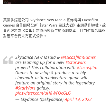
美國多媒體公司 Skydance New Media 宣佈將與 Lucasfilm
Games 合作開發全新《Star Wars 星球大戰》主題動作遊戲，故
事內容將為《星戰》電影內容衍生的原創劇本，目前遊戲名稱與
對應平台尚未有正式公佈。
Skydance New Media &
@LucasfilmGames
are teaming up for a new
@starwars
project! This collaboration with
#Lucasfilm
Games to develop & produce a richly
cinematic action-adventure game will
feature an original story in the legendary
#StarWars
galaxy.
pic.twitter.com/uH8WFOcGLG
— Skydance (@Skydance)
April 19, 2022