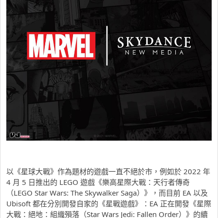
以《星球大戰》作為題材的遊戲一直不絕於市，例如於 2022 年
4 月 5 日推出的 LEGO 遊戲《樂高星際大戰：天行者傳奇
（LEGO Star Wars: The Skywalker Saga）》，而目前 EA 以及
Ubisoft 都在分別開發自家的《星戰遊戲》：EA 正在開發《星際
大戰：絕地：組織殞落（Star Wars Jedi: Fallen Order）》的續