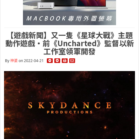
【遊戲新聞】又一隻《星球大戰》主題
動作遊戲・前《Uncharted》監督以新
工作室領軍開發
By
神婆
on 2022-04-21