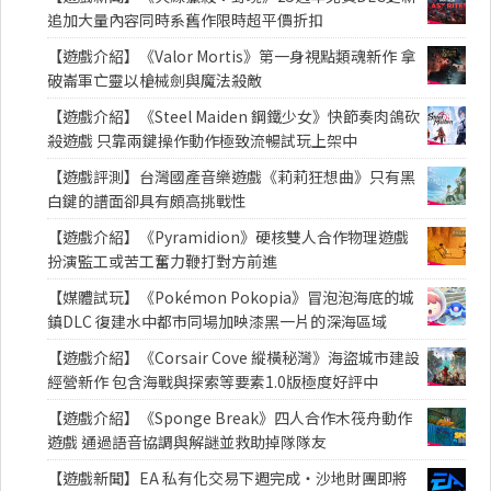
追加大量內容同時系舊作限時超平價折扣
【遊戲介紹】《Valor Mortis》第一身視點類魂新作 拿
破崙軍亡靈以槍械劍與魔法殺敵
【遊戲介紹】《Steel Maiden 鋼鐵少女》快節奏肉鴿砍
殺遊戲 只靠兩鍵操作動作極致流暢試玩上架中
【遊戲評測】台灣國產音樂遊戲《莉莉狂想曲》只有黑
白鍵的譜面卻具有頗高挑戰性
【遊戲介紹】《Pyramidion》硬核雙人合作物理遊戲
扮演監工或苦工奮力鞭打對方前進
【媒體試玩】《Pokémon Pokopia》冒泡泡海底的城
鎮DLC 復建水中都市同場加映漆黑一片的深海區域
【遊戲介紹】《Corsair Cove 縱橫秘灣》海盜城市建設
經營新作 包含海戰與探索等要素1.0版極度好評中
【遊戲介紹】《Sponge Break》四人合作木筏舟動作
遊戲 通過語音協調與解謎並救助掉隊隊友
【遊戲新聞】EA 私有化交易下週完成・沙地財團即將