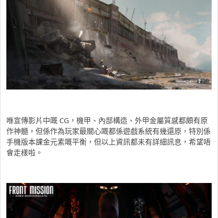
喺宣傳影片中嘅 CG，機甲、內部構造、外甲金屬質感都頗有原
作神髓，但係作為玩家最關心嘅都係遊戲系統有幾還原，特別係
手機版本課金元素嘅平衡，但以上資訊都未有詳細訊息，希望唔
會走樣啦。