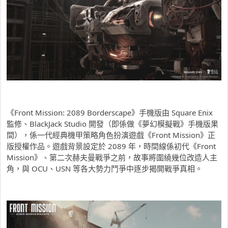
《Front Mission: 2089 Borderscape》手機版由 Square Enix
監修、BlackJack Studio 開發（即係做《夢幻模擬戰》手機版果
間），係一代經典機甲策略角色扮演遊戲《Front Mission》正
版授權作品。遊戲背景設定於 2089 年，時間線係初代《Front
Mission》、第二次赫夫曼戰爭之前，故事將圍繞幾位改造人主
角，與 OCU、USN 等各大勢力鬥爭中逐步揭開戰爭真相。