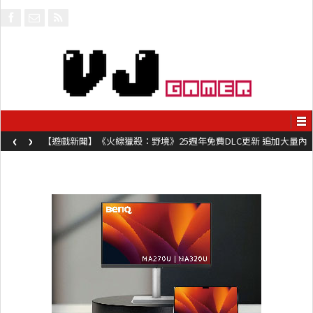
‹
›
【遊戲新聞】《火線獵殺：野境》25週年免費DLC更新 追加大量內
容同時系舊作限時超平價折扣