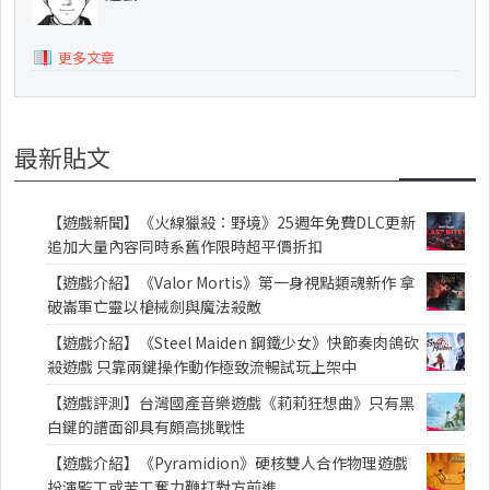
更多文章
最新貼文
【遊戲新聞】《火線獵殺：野境》25週年免費DLC更新
追加大量內容同時系舊作限時超平價折扣
【遊戲介紹】《Valor Mortis》第一身視點類魂新作 拿
破崙軍亡靈以槍械劍與魔法殺敵
【遊戲介紹】《Steel Maiden 鋼鐵少女》快節奏肉鴿砍
殺遊戲 只靠兩鍵操作動作極致流暢試玩上架中
【遊戲評測】台灣國產音樂遊戲《莉莉狂想曲》只有黑
白鍵的譜面卻具有頗高挑戰性
【遊戲介紹】《Pyramidion》硬核雙人合作物理遊戲
扮演監工或苦工奮力鞭打對方前進