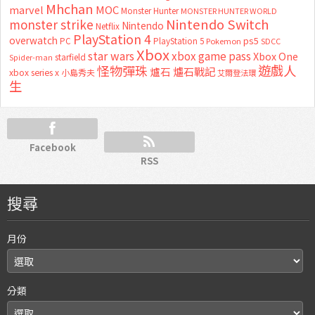
Mhchan
marvel
MOC
Monster Hunter
MONSTER HUNTER WORLD
Nintendo Switch
monster strike
Nintendo
Netflix
PlayStation 4
overwatch
ps5
PC
PlayStation 5
Pokemon
SDCC
Xbox
star wars
xbox game pass
Xbox One
starfield
Spider-man
怪物彈珠
遊戲人
爐石
爐石戰記
xbox series x
小島秀夫
艾爾登法環
生
Facebook
RSS
搜尋
月份
分類