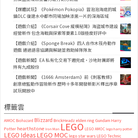
【媒體試玩】《Pokémon Pokopia》冒泡泡海底的城
鎮DLC 復建水中都市同場加映漆黑一片的深海區域
【遊戲介紹】《Corsair Cove 縱橫秘灣》海盜城市建設
經營新作 包含海戰與探索等要素1.0版極度好評中
【遊戲介紹】《Sponge Break》四人合作木筏舟動作
遊戲 通過語音協調與解謎並救助掉隊隊友
【遊戲新聞】EA 私有化交易下週完成・沙地財團即將
持有九成股份
【遊戲新聞】《1666: Amsterdam》前《刺客教條》
創意總監動作冒險新作 歷時十多年開發新影片釋出序章
試玩開放中
標籤雲
Blizzard
AMOC
BrickHeadz
elden ring
Gundam
Harry
Biohazard
LEGO
hearthstone
Potter
LEGO AMOC
lego harry potter
Iron Man
LEGO MOC
LEGO Ideas
lego star wars
LEGO Technic