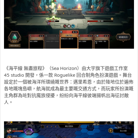
《海平線 無盡旅程》（Sea Horizon）由大宇旗下遊戲工作室
45 studio 開發，係一款 Roguelike 回合制角色扮演遊戲。舞台
設定於一個被海洋所環繞嘅世界：邁里希恩，由於陸地位於遍佈
各地嘅塊島嶼，航海就成為最主要嘅交通方式，而玩家所扮演嘅
主角群為咗對抗魔族侵擾，紛紛向海平線彼端揚帆出海征討敵
人。