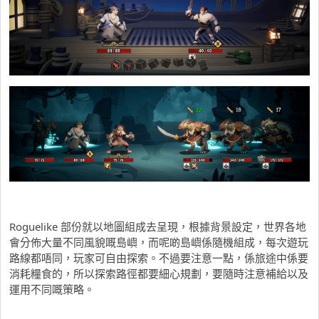
Roguelike 部份就以地圖組成去呈現，根據背景設定，世界各地
會分佈大量不同風貌嘅島嶼，而呢啲島嶼係隨機組成，每次遊玩
路線都唔同，玩家可自由探索。不過要注意一點，係旅途中係要
消耗糧食的，所以探索路徑都要細心規劃，要隨時注意補給以及
運用不同嘅策略。