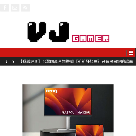
‹
›
【遊戲評測】台灣國產音樂遊戲《莉莉狂想曲》只有黑白鍵的譜面
卻具有頗高挑戰性