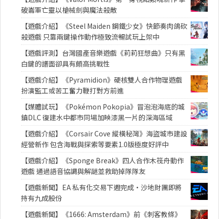
破崙軍亡靈以槍械劍與魔法殺敵
【遊戲介紹】《Steel Maiden 鋼鐵少女》快節奏肉鴿砍
殺遊戲 只靠兩鍵操作動作極致流暢試玩上架中
【遊戲評測】台灣國產音樂遊戲《莉莉狂想曲》只有黑
白鍵的譜面卻具有頗高挑戰性
【遊戲介紹】《Pyramidion》硬核雙人合作物理遊戲
扮演監工或苦工奮力鞭打對方前進
【媒體試玩】《Pokémon Pokopia》冒泡泡海底的城
鎮DLC 復建水中都市同場加映漆黑一片的深海區域
【遊戲介紹】《Corsair Cove 縱橫秘灣》海盜城市建設
經營新作 包含海戰與探索等要素1.0版極度好評中
【遊戲介紹】《Sponge Break》四人合作木筏舟動作
遊戲 通過語音協調與解謎並救助掉隊隊友
【遊戲新聞】EA 私有化交易下週完成・沙地財團即將
持有九成股份
【遊戲新聞】《1666: Amsterdam》前《刺客教條》