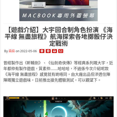
【遊戲介紹】大宇回合制角色扮演 《海
平線 無盡旅程》航海探索各地擲骰仔決
定戰術
By
森麻
on 2022-05-06
曾經製作出《軒轅劍》、《仙劍奇俠傳》等經典系列嘅大宇，近
年都仲有製作遊戲，質素仲…….哈哈哈，不過係今次介紹呢款
《海平線 無盡旅程》感覺就有啲唔同，由大廠出品但滲透住陣
陣嘅獨立遊戲味，日前推出搶先體驗測試，可以觀望下。