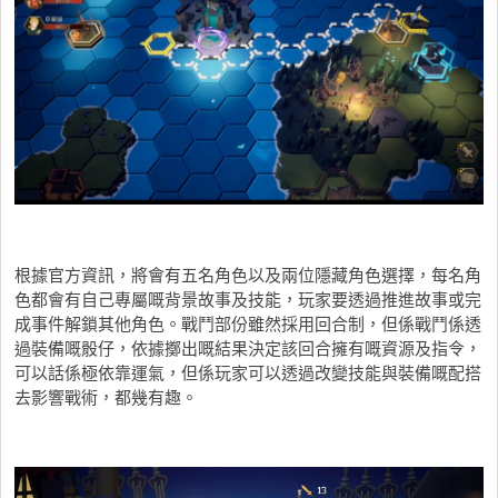
根據官方資訊，將會有五名角色以及兩位隱藏角色選擇，每名角
色都會有自己專屬嘅背景故事及技能，玩家要透過推進故事或完
成事件解鎖其他角色。戰鬥部份雖然採用回合制，但係戰鬥係透
過裝備嘅骰仔，依據擲出嘅結果決定該回合擁有嘅資源及指令，
可以話係極依靠運氣，但係玩家可以透過改變技能與裝備嘅配搭
去影響戰術，都幾有趣。