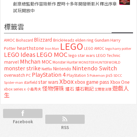
創意總監動作冒險新作 歷時十多年開發新影片釋出序章
試玩開放中
標籤雲
Blizzard
AMOC
BrickHeadz
elden ring
Gundam
Harry
Biohazard
LEGO
hearthstone
Potter
LEGO AMOC
lego harry potter
Iron Man
LEGO MOC
LEGO Ideas
lego star wars
LEGO Technic
Mhchan
marvel
MOC
Monster Hunter
MONSTER HUNTER WORLD
Nintendo Switch
monster strike
Nintendo
Netflix
PlayStation 4
overwatch
ps5
PC
PlayStation 5
Pokemon
SDCC
Xbox
star wars
xbox game pass
Xbox One
starfield
Spider-man
怪物彈珠
遊戲人
爐石
爐石戰記
xbox series x
小島秀夫
艾爾登法環
生
Facebook
RSS