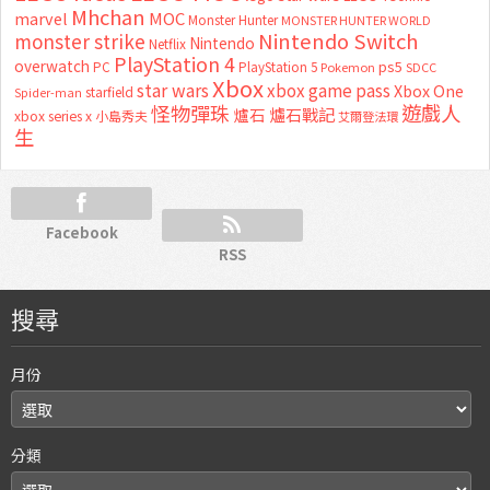
Mhchan
marvel
MOC
Monster Hunter
MONSTER HUNTER WORLD
Nintendo Switch
monster strike
Nintendo
Netflix
PlayStation 4
overwatch
ps5
PC
PlayStation 5
Pokemon
SDCC
Xbox
star wars
xbox game pass
Xbox One
starfield
Spider-man
怪物彈珠
遊戲人
爐石
爐石戰記
xbox series x
小島秀夫
艾爾登法環
生
Facebook
RSS
搜尋
月份
分類