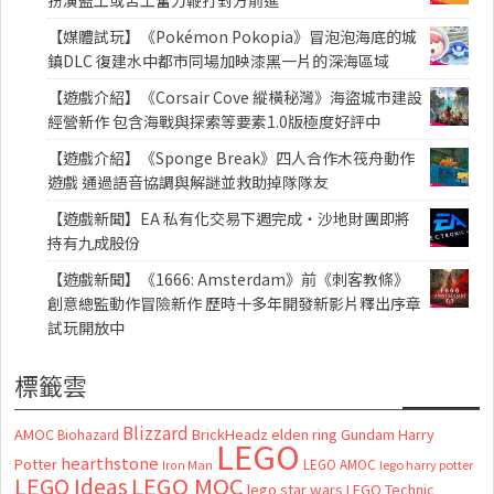
扮演監工或苦工奮力鞭打對方前進
【媒體試玩】《Pokémon Pokopia》冒泡泡海底的城
鎮DLC 復建水中都市同場加映漆黑一片的深海區域
【遊戲介紹】《Corsair Cove 縱橫秘灣》海盜城市建設
經營新作 包含海戰與探索等要素1.0版極度好評中
【遊戲介紹】《Sponge Break》四人合作木筏舟動作
遊戲 通過語音協調與解謎並救助掉隊隊友
【遊戲新聞】EA 私有化交易下週完成・沙地財團即將
持有九成股份
【遊戲新聞】《1666: Amsterdam》前《刺客教條》
創意總監動作冒險新作 歷時十多年開發新影片釋出序章
試玩開放中
標籤雲
Blizzard
AMOC
BrickHeadz
elden ring
Gundam
Harry
Biohazard
LEGO
hearthstone
Potter
LEGO AMOC
lego harry potter
Iron Man
LEGO MOC
LEGO Ideas
lego star wars
LEGO Technic