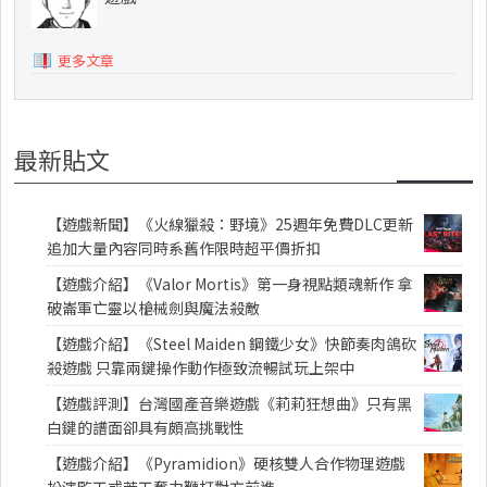
更多文章
最新貼文
【遊戲新聞】《火線獵殺：野境》25週年免費DLC更新
追加大量內容同時系舊作限時超平價折扣
【遊戲介紹】《Valor Mortis》第一身視點類魂新作 拿
破崙軍亡靈以槍械劍與魔法殺敵
【遊戲介紹】《Steel Maiden 鋼鐵少女》快節奏肉鴿砍
殺遊戲 只靠兩鍵操作動作極致流暢試玩上架中
【遊戲評測】台灣國產音樂遊戲《莉莉狂想曲》只有黑
白鍵的譜面卻具有頗高挑戰性
【遊戲介紹】《Pyramidion》硬核雙人合作物理遊戲