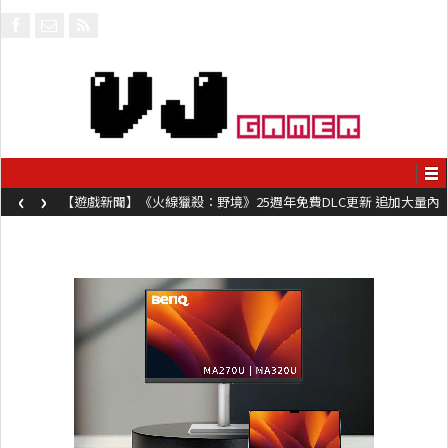
‹
›
【遊戲新聞】《火線獵殺：野境》25週年免費DLC更新 追加大量內
容同時系舊作限時超平價折扣