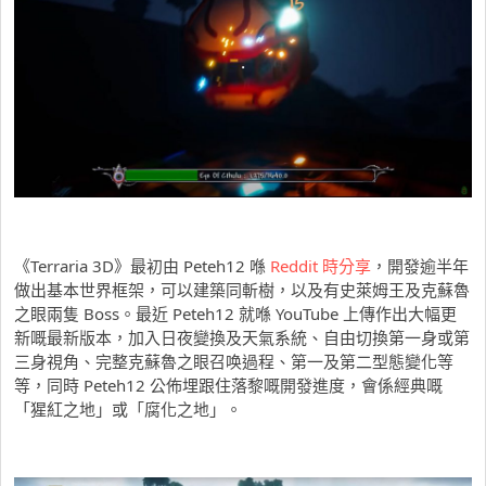
《Terraria 3D》最初由 Peteh12 喺
Reddit 時分享
，開發逾半年
做出基本世界框架，可以建築同斬樹，以及有史萊姆王及克蘇魯
之眼兩隻 Boss。最近 Peteh12 就喺 YouTube 上傳作出大幅更
新嘅最新版本，加入日夜變換及天氣系統、自由切換第一身或第
三身視角、完整克蘇魯之眼召唤過程、第一及第二型態變化等
等，同時 Peteh12 公佈埋跟住落黎嘅開發進度，會係經典嘅
「猩紅之地」或「腐化之地」。