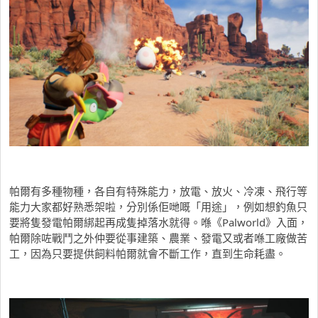
帕爾有多種物種，各自有特殊能力，放電、放火、冷凍、飛行等
能力大家都好熟悉架啦，分別係佢哋嘅「用途」，例如想釣魚只
要將隻發電帕爾綁起再成隻掉落水就得。喺《Palworld》入面，
帕爾除咗戰鬥之外仲要從事建築、農業、發電又或者喺工廠做苦
工，因為只要提供飼料帕爾就會不斷工作，直到生命耗盡。