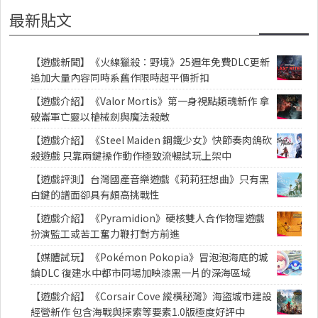
最新貼文
【遊戲新聞】《火線獵殺：野境》25週年免費DLC更新
追加大量內容同時系舊作限時超平價折扣
【遊戲介紹】《Valor Mortis》第一身視點類魂新作 拿
破崙軍亡靈以槍械劍與魔法殺敵
【遊戲介紹】《Steel Maiden 鋼鐵少女》快節奏肉鴿砍
殺遊戲 只靠兩鍵操作動作極致流暢試玩上架中
【遊戲評測】台灣國產音樂遊戲《莉莉狂想曲》只有黑
白鍵的譜面卻具有頗高挑戰性
【遊戲介紹】《Pyramidion》硬核雙人合作物理遊戲
扮演監工或苦工奮力鞭打對方前進
【媒體試玩】《Pokémon Pokopia》冒泡泡海底的城
鎮DLC 復建水中都市同場加映漆黑一片的深海區域
【遊戲介紹】《Corsair Cove 縱橫秘灣》海盜城市建設
經營新作 包含海戰與探索等要素1.0版極度好評中