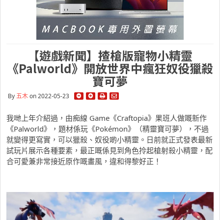
【遊戲新聞】揸槍版寵物小精靈
《Palworld》開放世界中瘋狂奴役獵殺
寶可夢
By
五木
on 2022-05-23
我哋上年介紹過，由痴線 Game《Craftopia》果班人做嘅新作
《Palworld》，題材係玩《Pokémon》（精靈寶可夢），不過
就變得更寫實，可以獵殺、奴役啲小精靈。日前就正式發表最新
試玩片展示各種要素，最正嘅係見到角色拎起槍射殺小精靈，配
合可愛兼非常接近原作嘅畫風，違和得黎好正！