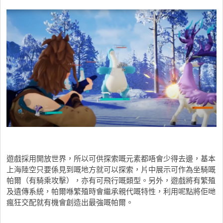
遊戲採用開放世界，所以可供探索嘅元素都唔會少得去邊，基本
上海陸空只要係見到嘅地方就可以探索，片中展示可作為坐騎嘅
帕爾（有騎乘攻擊），亦有可飛行嘅類型。另外，遊戲將有繁殖
及遺傳系統，帕爾喺繁殖時會繼承親代嘅特性，利用呢點將佢哋
瘋狂交配就有機會創造出最強嘅帕爾。