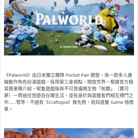
《Palworld》由日本獨立團隊 Pocket Pair 開發，係一款多人連
線動作角色扮演遊戲，採用第三身視點，開放世界。根據官方極
其簡單嘅介紹，呢隻遊戲係與不可思議嘅生物「帕爾」（寶可
夢）一齊過住悠遊自在嘅生活，並投身於與盜獵者們相互搏鬥之
中……等等。不過有《Craftopia》做先例，就知道隻 Game 唔簡
單。