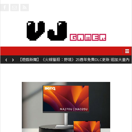
‹
›
【遊戲新聞】《火線獵殺：野境》25週年免費DLC更新 追加大量內
容同時系舊作限時超平價折扣