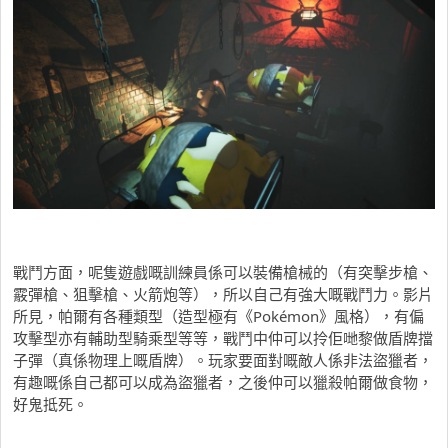
戰鬥方面，呢隻遊戲嘅訓練員係可以裝備槍械的（有突擊步槍、
霰彈槍、狙擊槍、火箭炮等），所以自己有強大嘅戰鬥力。影片
所見，帕爾有各種類型（造型極有《Pokémon》風格），有偏
攻擊型亦有輔助型騎乘型等等，戰鬥中仲可以拎佢哋黎做盾牌擋
子彈（真係物理上嘅盾牌）。玩家要面對嘅敵人係非法盜獵者，
有趣嘅係自己都可以成為盜獵者，之後仲可以獵殺帕爾做食物，
好鬼抵死。