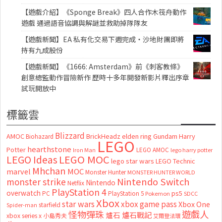
【遊戲介紹】《Sponge Break》四人合作木筏舟動作
遊戲 通過語音協調與解謎並救助掉隊隊友
【遊戲新聞】EA 私有化交易下週完成・沙地財團即將
持有九成股份
【遊戲新聞】《1666: Amsterdam》前《刺客教條》
創意總監動作冒險新作 歷時十多年開發新影片釋出序章
試玩開放中
標籤雲
Blizzard
AMOC
BrickHeadz
elden ring
Gundam
Harry
Biohazard
LEGO
hearthstone
Potter
LEGO AMOC
lego harry potter
Iron Man
LEGO MOC
LEGO Ideas
lego star wars
LEGO Technic
Mhchan
marvel
MOC
Monster Hunter
MONSTER HUNTER WORLD
Nintendo Switch
monster strike
Nintendo
Netflix
PlayStation 4
overwatch
ps5
PC
PlayStation 5
Pokemon
SDCC
Xbox
star wars
xbox game pass
Xbox One
starfield
Spider-man
怪物彈珠
遊戲人
爐石
爐石戰記
xbox series x
小島秀夫
艾爾登法環