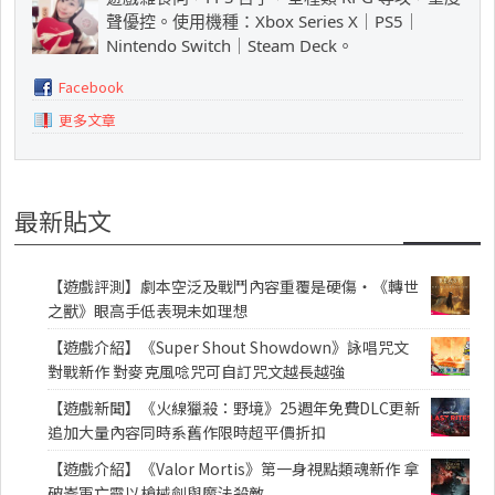
聲優控。使用機種：Xbox Series X｜PS5｜
Nintendo Switch｜Steam Deck。
Facebook
更多文章
最新貼文
【遊戲評測】劇本空泛及戰鬥內容重覆是硬傷・《轉世
之獸》眼高手低表現未如理想
【遊戲介紹】《Super Shout Showdown》詠唱咒文
對戰新作 對麥克風唸咒可自訂咒文越長越強
【遊戲新聞】《火線獵殺：野境》25週年免費DLC更新
追加大量內容同時系舊作限時超平價折扣
【遊戲介紹】《Valor Mortis》第一身視點類魂新作 拿
破崙軍亡靈以槍械劍與魔法殺敵