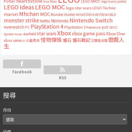
hearthstone
Potter
LEGO AMOC
lego harry potter
Iron Man
LEGO MOC
LEGO Ideas
lego star wars
LEGO Technic
Mhchan
marvel
MOC
Monster Hunter
MONSTER HUNTER WORLD
Nintendo Switch
monster strike
Nintendo
Netflix
PlayStation 4
overwatch
ps5
PC
PlayStation 5
Pokemon
SDCC
Xbox
star wars
xbox game pass
Xbox One
starfield
Spider-man
怪物彈珠
遊戲人
爐石
爐石戰記
xbox series x
小島秀夫
艾爾登法環
生
Facebook
RSS
搜尋
月份
分類