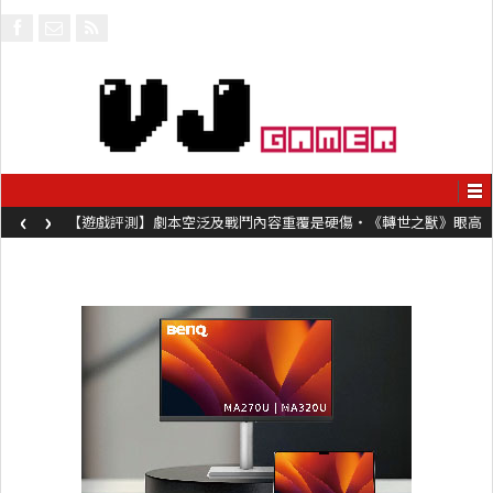
‹
›
【遊戲評測】劇本空泛及戰鬥內容重覆是硬傷・《轉世之獸》眼高
手低表現未如理想