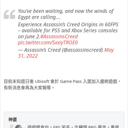
You’ve been waiting, and now the winds of
Egypt are calling….
Experience Assassin’s Creed Origins in 60FPS
– available for PS5 and Xbox Series consoles
on June 2.
#AssassinsCreed
pic.twitter.com/SxxiyTROE0
— Assassin’s Creed (@assassinscreed)
May
31, 2022
目前未知道日後 Ubisoft 會於 Game Pass 入面加入邊啲遊戲，
有新消息會再為大家報導。
神婆
遊戲雜食向，FPS 苦手，全種類 RPG 專攻，重度