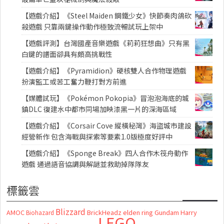
【遊戲介紹】《Steel Maiden 鋼鐵少女》快節奏肉鴿砍
殺遊戲 只靠兩鍵操作動作極致流暢試玩上架中
【遊戲評測】台灣國產音樂遊戲《莉莉狂想曲》只有黑
白鍵的譜面卻具有頗高挑戰性
【遊戲介紹】《Pyramidion》硬核雙人合作物理遊戲
扮演監工或苦工奮力鞭打對方前進
【媒體試玩】《Pokémon Pokopia》冒泡泡海底的城
鎮DLC 復建水中都市同場加映漆黑一片的深海區域
【遊戲介紹】《Corsair Cove 縱橫秘灣》海盜城市建設
經營新作 包含海戰與探索等要素1.0版極度好評中
【遊戲介紹】《Sponge Break》四人合作木筏舟動作
遊戲 通過語音協調與解謎並救助掉隊隊友
標籤雲
Blizzard
AMOC
BrickHeadz
elden ring
Gundam
Harry
Biohazard
LEGO