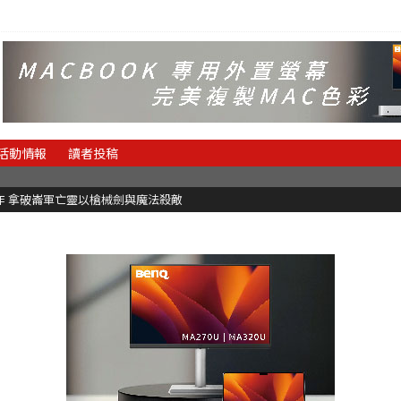
活動情報
讀者投稿
魂新作 拿破崙軍亡靈以槍械劍與魔法殺敵