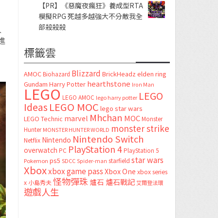
【PR】《惡魔夜瘋狂》養成型RTA
模擬RPG 死越多越強大不分敵我全
部殺殺殺
人
進
標籤雲
Blizzard
AMOC
BrickHeadz
elden ring
Biohazard
hearthstone
Gundam
Harry Potter
Iron Man
LEGO
LEGO
LEGO AMOC
lego harry potter
LEGO MOC
Ideas
lego star wars
Mhchan
marvel
MOC
LEGO Technic
Monster
monster strike
Hunter
MONSTER HUNTER WORLD
Nintendo Switch
Nintendo
Netflix
PlayStation 4
overwatch
PC
PlayStation 5
star wars
ps5
starfield
Pokemon
SDCC
Spider-man
Xbox
xbox game pass
Xbox One
xbox series
怪物彈珠
爐石
爐石戰記
x
小島秀夫
艾爾登法環
遊戲人生