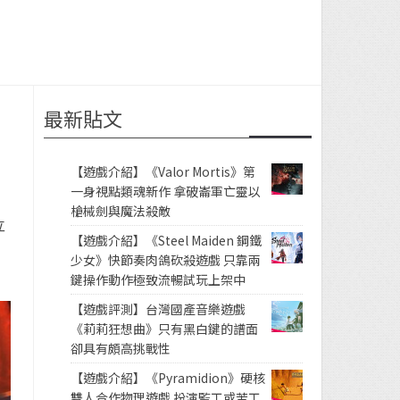
最新貼文
【遊戲介紹】《Valor Mortis》第
一身視點類魂新作 拿破崙軍亡靈以
槍械劍與魔法殺敵
立
【遊戲介紹】《Steel Maiden 鋼鐵
少女》快節奏肉鴿砍殺遊戲 只靠兩
鍵操作動作極致流暢試玩上架中
【遊戲評測】台灣國產音樂遊戲
《莉莉狂想曲》只有黑白鍵的譜面
卻具有頗高挑戰性
【遊戲介紹】《Pyramidion》硬核
雙人合作物理遊戲 扮演監工或苦工