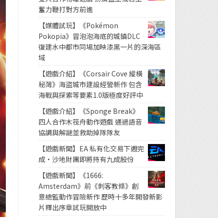
奮力鞭打對方前進
【媒體試玩】《Pokémon
Pokopia》冒泡泡海底的城鎮DLC
復建水中都市同場加映漆黑一片的深海區
域
【遊戲介紹】《Corsair Cove 縱橫
秘灣》海盜城市建設經營新作 包含
海戰與探索等要素1.0版極度好評中
【遊戲介紹】《Sponge Break》
四人合作木筏舟動作遊戲 通過語音
協調與解謎並救助掉隊隊友
【遊戲新聞】EA 私有化交易下週完
成・沙地財團即將持有九成股份
【遊戲新聞】《1666:
Amsterdam》前《刺客教條》創
意總監動作冒險新作 歷時十多年開發新影
片釋出序章試玩開放中