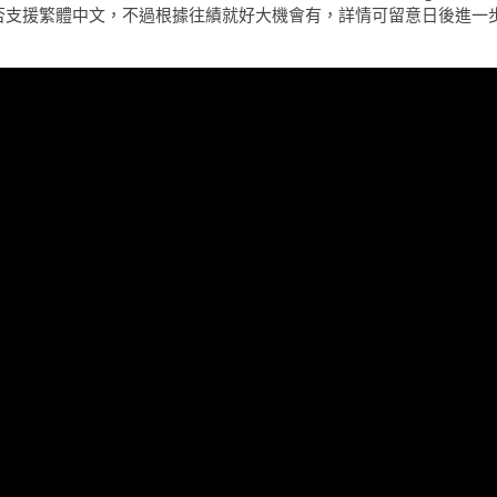
測試，未知會否支援繁體中文，不過根據往績就好大機會有，詳情可留意日後進一