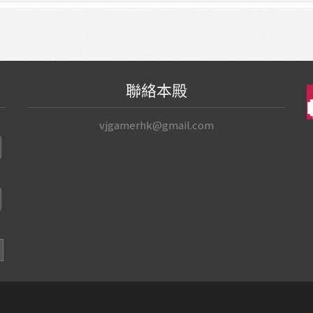
聯絡本殿
vjgamerhk@gmail.com