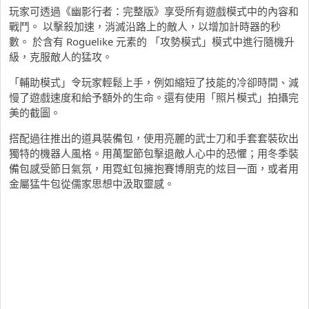
玩家可透過《幽影行者：完整版》享受所有遊戲模式中的內容和
戰鬥。 以擊殺加速，消滅沿路上的敵人，以增加計時器的秒
數。 於含有 Roguelike 元素的 「攻勢模式」模式中進行隨機升
級，克服敵人的猛攻。
「輔助模式」令玩家輕鬆上手，例如縮短了技能的冷卻時間、減
慢了遊戲速度和給予額外的生命。還有使用「照片模式」拍攝完
美的截圖。
搭配過往推出的道具裝備包，使用亮麗的武士刀和手套套裝砍出
獨特的機器人風格。用萬聖節包擊退敵人心中的恐懼；用冬季裝
備包感受節日氣氛，用霓虹包擁抱賽博朋克的炫目一面，或者用
金屬猛牛包從儒家思想中汲取靈感。