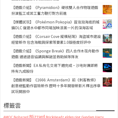
【遊戲介紹】《Pyramidion》硬核雙人合作物理遊戲
扮演監工或苦工奮力鞭打對方前進
【媒體試玩】《Pokémon Pokopia》冒泡泡海底的城
鎮DLC 復建水中都市同場加映漆黑一片的深海區域
【遊戲介紹】《Corsair Cove 縱橫秘灣》海盜城市建設
經營新作 包含海戰與探索等要素1.0版極度好評中
【遊戲介紹】《Sponge Break》四人合作木筏舟動作
遊戲 通過語音協調與解謎並救助掉隊隊友
【遊戲新聞】EA 私有化交易下週完成・沙地財團即將
持有九成股份
【遊戲新聞】《1666: Amsterdam》前《刺客教條》
創意總監動作冒險新作 歷時十多年開發新影片釋出序章
試玩開放中
標籤雲
Blizzard
AMOC
BrickHeadz
elden ring
Gundam
Harry
Biohazard