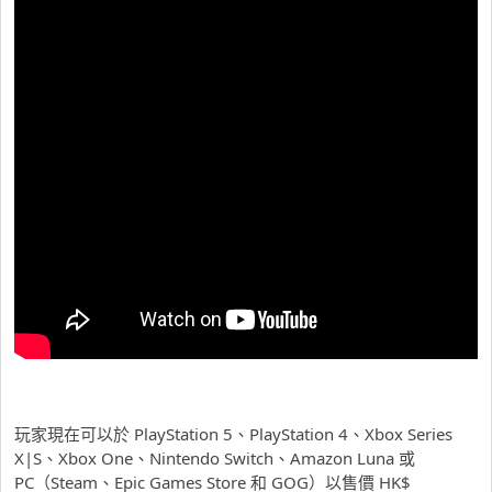
玩家現在可以於 PlayStation 5、PlayStation 4、Xbox Series
X|S、Xbox One、Nintendo Switch、Amazon Luna 或
PC（Steam、Epic Games Store 和 GOG）以售價 HK$