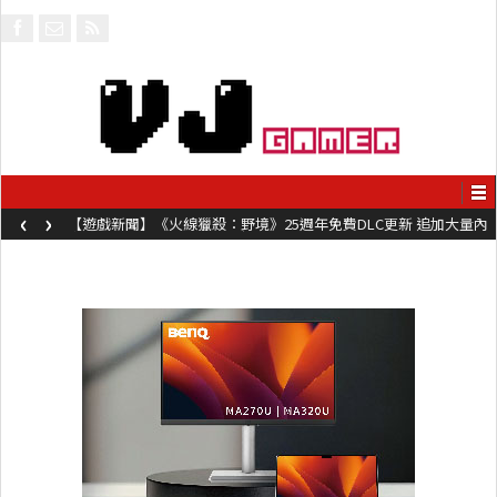
‹
›
【遊戲新聞】《火線獵殺：野境》25週年免費DLC更新 追加大量內
容同時系舊作限時超平價折扣