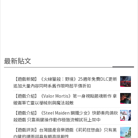
最新貼文
【遊戲新聞】《火線獵殺：野境》25週年免費DLC更新
追加大量內容同時系舊作限時超平價折扣
【遊戲介紹】《Valor Mortis》第一身視點類魂新作 拿
破崙軍亡靈以槍械劍與魔法殺敵
【遊戲介紹】《Steel Maiden 鋼鐵少女》快節奏肉鴿砍
殺遊戲 只靠兩鍵操作動作極致流暢試玩上架中
【遊戲評測】台灣國產音樂遊戲《莉莉狂想曲》只有黑
白鍵的譜面卻具有頗高挑戰性