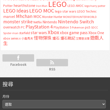
LEGO
hearthstone
Potter
LEGO AMOC
lego harry potter
Iron Man
LEGO MOC
LEGO Ideas
lego star wars
LEGO Technic
Mhchan
marvel
MOC
Monster Hunter
MONSTER HUNTER WORLD
Nintendo Switch
monster strike
Nintendo
Netflix
PlayStation 4
overwatch
ps5
PC
PlayStation 5
Pokemon
SDCC
Xbox
star wars
xbox game pass
Xbox One
starfield
Spider-man
怪物彈珠
遊戲人
爐石
爐石戰記
xbox series x
小島秀夫
艾爾登法環
生
Facebook
RSS
搜尋
月份