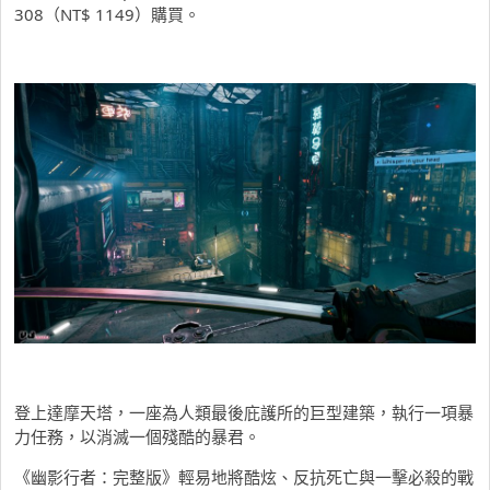
308（NT$ 1149）購買。
登上達摩天塔，一座為人類最後庇護所的巨型建築，執行一項暴
力任務，以消滅一個殘酷的暴君。
《幽影行者：完整版》輕易地將酷炫、反抗死亡與一擊必殺的戰