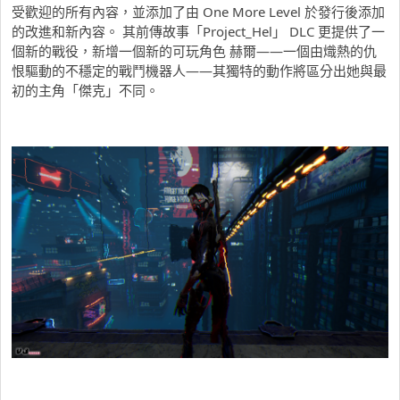
受歡迎的所有內容，並添加了由 One More Level 於發行後添加
的改進和新內容。 其前傳故事「Project_Hel」 DLC 更提供了一
個新的戰役，新增一個新的可玩角色 赫爾——一個由熾熱的仇
恨驅動的不穩定的戰鬥機器人——其獨特的動作將區分出她與最
初的主角「傑克」不同。