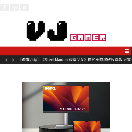
‹
›
【遊戲介紹】《Steel Maiden 鋼鐵少女》快節奏肉鴿砍殺遊戲 只靠
兩鍵操作動作極致流暢試玩上架中