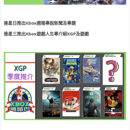
逄星日推出Xbox週報專說新聞及專題
逄星三推出Xbox遊戲人生專介紹XGP及遊戲