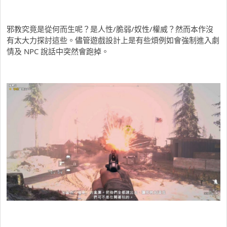
邪教究竟是從何而生呢？是人性/脆弱/奴性/權威？然而本作沒
有太大力探討這些。儘管遊戲設計上是有些煩例如會強制進入劇
情及 NPC 說話中突然會跑掉。