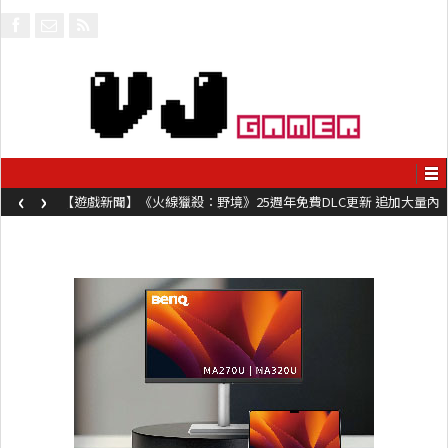
‹
›
【遊戲新聞】《火線獵殺：野境》25週年免費DLC更新 追加大量內
容同時系舊作限時超平價折扣