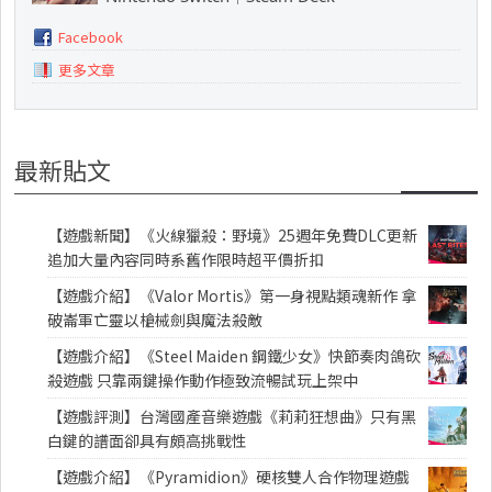
Facebook
更多文章
最新貼文
【遊戲新聞】《火線獵殺：野境》25週年免費DLC更新
追加大量內容同時系舊作限時超平價折扣
【遊戲介紹】《Valor Mortis》第一身視點類魂新作 拿
破崙軍亡靈以槍械劍與魔法殺敵
【遊戲介紹】《Steel Maiden 鋼鐵少女》快節奏肉鴿砍
殺遊戲 只靠兩鍵操作動作極致流暢試玩上架中
【遊戲評測】台灣國產音樂遊戲《莉莉狂想曲》只有黑
白鍵的譜面卻具有頗高挑戰性
【遊戲介紹】《Pyramidion》硬核雙人合作物理遊戲