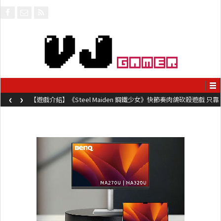
‹
›
【遊戲介紹】《Steel Maiden 鋼鐵少女》快節奏肉鴿砍殺遊戲 只靠
兩鍵操作動作極致流暢試玩上架中