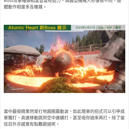
Boss攻擊種類相當豐富有迫力。與圓型機械人形像很不同，肢
體動作相當多及複雜。
當中最吸睛果然是打地圓圈震動波，如此簡單的招式可以引申成
單獨打，高速移動跳到空中連續打，甚至吸你過來再打。除了蠻
炫目外亦感覺有點難避過呢。