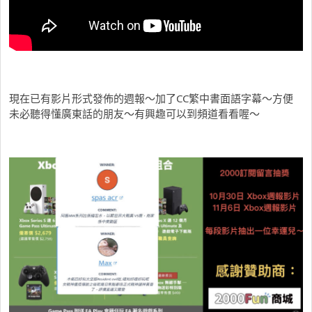
現在已有影片形式發佈的週報～加了CC繁中書面語字幕～方便
未必聽得懂廣東話的朋友～有興趣可以到頻道看看喔～