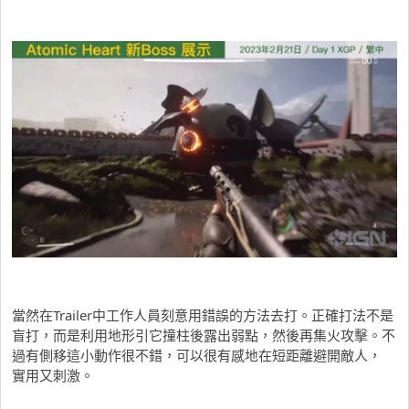
當然在Trailer中工作人員刻意用錯誤的方法去打。正確打法不是
盲打，而是利用地形引它撞柱後露出弱點，然後再集火攻擊。不
過有側移這小動作很不錯，可以很有感地在短距離避開敵人，
實用又刺激。