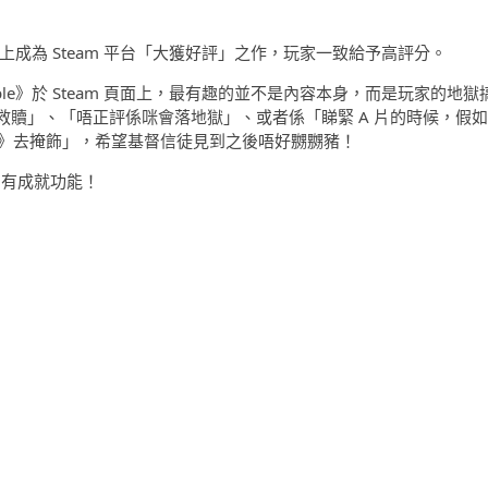
馬上成為 Steam 平台「大獲好評」之作，玩家一致給予高評分。
ble》於 Steam 頁面上，最有趣的並不是內容本身，而是玩家的地獄
贖」、「唔正評係咪會落地獄」、或者係「睇緊 A 片的時候，假如
聖經》去掩飾」，希望基督信徒見到之後唔好嬲嬲豬！
語，有成就功能！