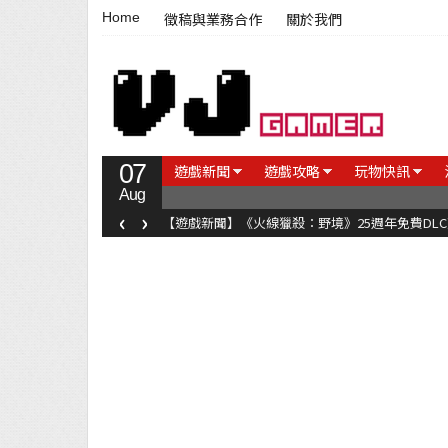
Home
徵稿與業務合作
關於我們
07
遊戲新聞
遊戲攻略
玩物快訊
Aug
‹
›
【遊戲新聞】《火線獵殺：野境》25週年免費DL