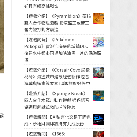
卻具有頗高挑戰性
【遊戲介紹】《Pyramidion》硬核
雙人合作物理遊戲 扮演監工或苦工
奮力鞭打對方前進
【媒體試玩】《Pokémon
Pokopia》冒泡泡海底的城鎮DLC
復建水中都市同場加映漆黑一片的深海區
域
【遊戲介紹】《Corsair Cove 縱橫
秘灣》海盜城市建設經營新作 包含
海戰與探索等要素1.0版極度好評中
【遊戲介紹】《Sponge Break》
四人合作木筏舟動作遊戲 通過語音
協調與解謎並救助掉隊隊友
》
戰
【遊戲新聞】EA 私有化交易下週完
成・沙地財團即將持有九成股份
【遊戲新聞】《1666: