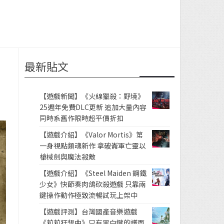
最新貼文
【遊戲新聞】《火線獵殺：野境》
25週年免費DLC更新 追加大量內容
同時系舊作限時超平價折扣
【遊戲介紹】《Valor Mortis》第
一身視點類魂新作 拿破崙軍亡靈以
槍械劍與魔法殺敵
【遊戲介紹】《Steel Maiden 鋼鐵
少女》快節奏肉鴿砍殺遊戲 只靠兩
鍵操作動作極致流暢試玩上架中
【遊戲評測】台灣國產音樂遊戲
《莉莉狂想曲》只有黑白鍵的譜面