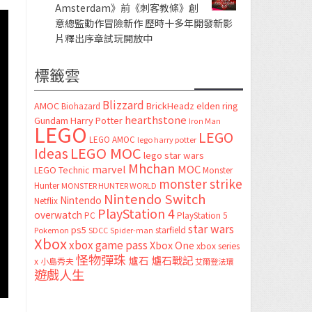
Amsterdam》前《刺客教條》創
意總監動作冒險新作 歷時十多年開發新影
片釋出序章試玩開放中
標籤雲
Blizzard
AMOC
BrickHeadz
elden ring
Biohazard
hearthstone
Gundam
Harry Potter
Iron Man
LEGO
LEGO
LEGO AMOC
lego harry potter
LEGO MOC
Ideas
lego star wars
Mhchan
marvel
MOC
LEGO Technic
Monster
monster strike
Hunter
MONSTER HUNTER WORLD
Nintendo Switch
Nintendo
Netflix
PlayStation 4
overwatch
PC
PlayStation 5
star wars
ps5
starfield
Pokemon
SDCC
Spider-man
Xbox
xbox game pass
Xbox One
xbox series
怪物彈珠
爐石
爐石戰記
x
小島秀夫
艾爾登法環
遊戲人生