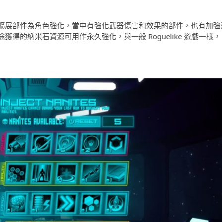
擴展部件為角色強化，當中有強化武器傷害和效果的部件，也有加強
得的納米石資源可用作永久強化，與一般 Roguelike 遊戲一樣，