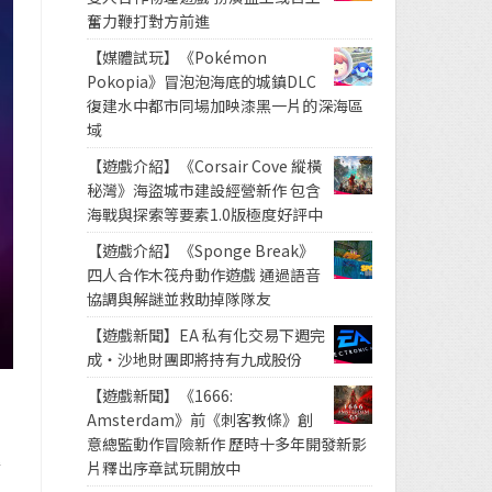
奮力鞭打對方前進
【媒體試玩】《Pokémon
Pokopia》冒泡泡海底的城鎮DLC
復建水中都市同場加映漆黑一片的深海區
域
【遊戲介紹】《Corsair Cove 縱橫
秘灣》海盜城市建設經營新作 包含
海戰與探索等要素1.0版極度好評中
【遊戲介紹】《Sponge Break》
四人合作木筏舟動作遊戲 通過語音
協調與解謎並救助掉隊隊友
【遊戲新聞】EA 私有化交易下週完
成・沙地財團即將持有九成股份
【遊戲新聞】《1666:
Amsterdam》前《刺客教條》創
意總監動作冒險新作 歷時十多年開發新影
得
片釋出序章試玩開放中