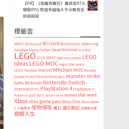
【PR】《惡魔夜瘋狂》養成型RTA
模擬RPG 死越多越強大不分敵我全
部殺殺殺
標籤雲
Blizzard
AMOC
BrickHeadz
elden ring
Biohazard
hearthstone
Gundam
Harry Potter
Iron Man
LEGO
LEGO
LEGO AMOC
lego harry potter
LEGO MOC
Ideas
lego star wars
Mhchan
marvel
MOC
LEGO Technic
Monster
monster strike
Hunter
MONSTER HUNTER WORLD
Nintendo Switch
Nintendo
Netflix
PlayStation 4
overwatch
PC
PlayStation 5
star wars
ps5
starfield
Pokemon
SDCC
Spider-man
Xbox
xbox game pass
Xbox One
xbox series
怪物彈珠
爐石
爐石戰記
x
小島秀夫
艾爾登法環
遊戲人生