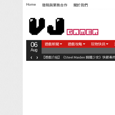
Home
徵稿與業務合作
關於我們
06
遊戲新聞
遊戲攻略
玩物快訊
Aug
‹
›
【遊戲評測】台灣國產音樂遊戲《莉莉狂想曲》只