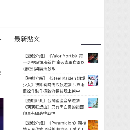
最新貼文
合
【遊戲介紹】《Valor Mortis》第
一身視點類魂新作 拿破崙軍亡靈以
槍械劍與魔法殺敵
起
【遊戲介紹】《Steel Maiden 鋼鐵
少女》快節奏肉鴿砍殺遊戲 只靠兩
鍵操作動作極致流暢試玩上架中
【遊戲評測】台灣國產音樂遊戲
《莉莉狂想曲》只有黑白鍵的譜面
卻具有頗高挑戰性
【遊戲介紹】《Pyramidion》硬核
雙人合作物理遊戲 扮演監工或苦工