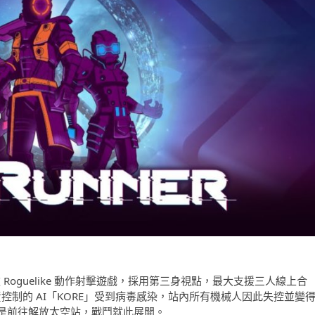
發，是一款 Roguelike 動作射擊遊戲，採用第三身視點，最大支援三人線上合
責控制的 AI「KORE」受到病毒感染，站內所有機械人因此失控並變
是前往解放太空站，戰鬥就此展開。