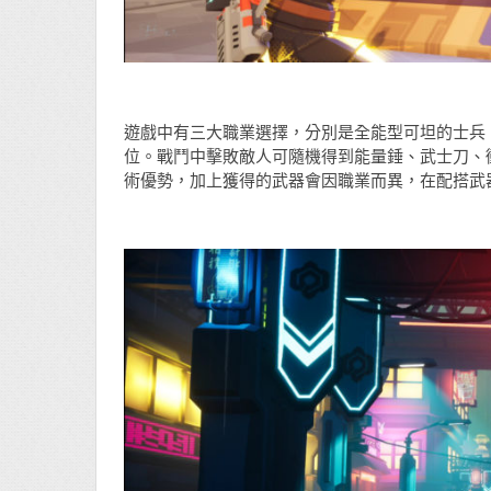
遊戲中有三大職業選擇，分別是全能型可坦的士兵
位。戰鬥中擊敗敵人可隨機得到能量錘、武士刀、
術優勢，加上獲得的武器會因職業而異，在配搭武