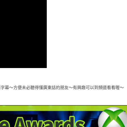
語字幕～方便未必聽得懂廣東話的朋友～有興趣可以到頻道看看喔～