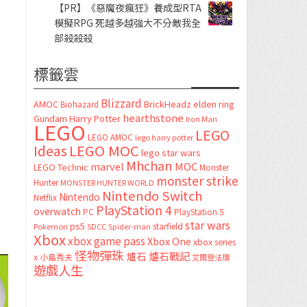
【PR】《惡魔夜瘋狂》養成型RTA
模擬RPG 死越多越強大不分敵我全
部殺殺殺
標籤雲
Blizzard
AMOC
BrickHeadz
elden ring
Biohazard
hearthstone
Gundam
Harry Potter
Iron Man
LEGO
LEGO
LEGO AMOC
lego harry potter
LEGO MOC
Ideas
lego star wars
Mhchan
marvel
MOC
LEGO Technic
Monster
monster strike
Hunter
MONSTER HUNTER WORLD
Nintendo Switch
Nintendo
Netflix
PlayStation 4
overwatch
PC
PlayStation 5
star wars
ps5
starfield
Pokemon
SDCC
Spider-man
Xbox
xbox game pass
Xbox One
xbox series
怪物彈珠
爐石
爐石戰記
x
小島秀夫
艾爾登法環
遊戲人生