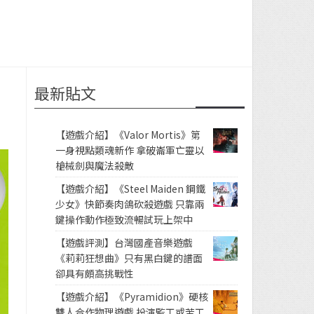
最新貼文
【遊戲介紹】《Valor Mortis》第
一身視點類魂新作 拿破崙軍亡靈以
槍械劍與魔法殺敵
【遊戲介紹】《Steel Maiden 鋼鐵
少女》快節奏肉鴿砍殺遊戲 只靠兩
鍵操作動作極致流暢試玩上架中
【遊戲評測】台灣國產音樂遊戲
《莉莉狂想曲》只有黑白鍵的譜面
卻具有頗高挑戰性
【遊戲介紹】《Pyramidion》硬核
雙人合作物理遊戲 扮演監工或苦工