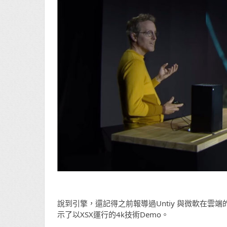
說到引擎，還記得之前報導過Untiy 與微軟在雲端
示了以XSX運行的4k技術Demo。