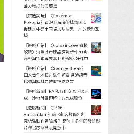
奮力鞭打對方前進
【媒體試玩】《Pokémon
Pokopia》冒泡泡海底的城鎮DLC
復建水中都市同場加映漆黑一片的深海區
域
【遊戲介紹】《Corsair Cove 縱橫
秘灣》海盜城市建設經營新作 包含
海戰與探索等要素1.0版極度好評中
【遊戲介紹】《Sponge Break》
四人合作木筏舟動作遊戲 通過語音
協調與解謎並救助掉隊隊友
【遊戲新聞】EA 私有化交易下週完
成・沙地財團即將持有九成股份
【遊戲新聞】《1666:
Amsterdam》前《刺客教條》創
意總監動作冒險新作 歷時十多年開發新影
片釋出序章試玩開放中