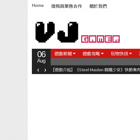
Home
徵稿與業務合作
關於我們
06
遊戲新聞
遊戲攻略
玩物快訊
Aug
‹
›
【遊戲評測】台灣國產音樂遊戲《莉莉狂想曲》只