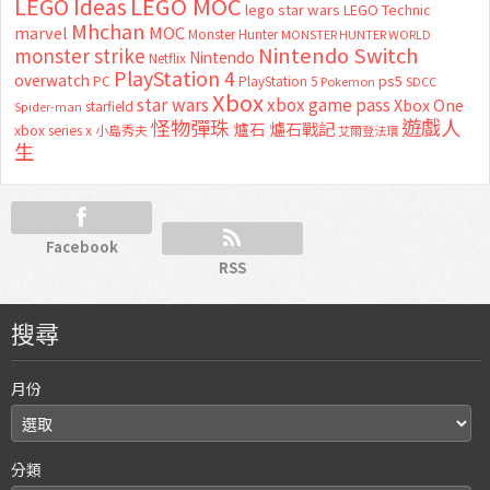
LEGO MOC
LEGO Ideas
lego star wars
LEGO Technic
Mhchan
marvel
MOC
Monster Hunter
MONSTER HUNTER WORLD
Nintendo Switch
monster strike
Nintendo
Netflix
PlayStation 4
overwatch
ps5
PC
PlayStation 5
Pokemon
SDCC
Xbox
star wars
xbox game pass
Xbox One
starfield
Spider-man
怪物彈珠
遊戲人
爐石
爐石戰記
xbox series x
小島秀夫
艾爾登法環
生
Facebook
RSS
搜尋
月份
分類