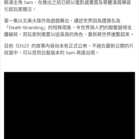
飾演主角 Sam，在推出之前已經以電影感畫面及華麗演員陣容
引起玩家關注。
第一集以北美大陸作為遊戲舞台，講述世界因為遭遇名為
「Death Stranding」的特殊現象，令世界與人們的聯繫變得支
離破碎，而玩家則需要以送貨員的角色，重新將世界連繫起來。
目前《DS2》的故事內容尚未有正式公佈，不過在最新公開的片
段當中，可以見到白髮版本的 Sam 再度出現。