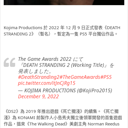
Kojima Productions 於 2022 年 12 月 9 日正式發表《DEATH
STRANDING 2》（暫名），暫定為一隻 PS5 平台獨佔作品。
The Game Awards 2022 にて
『DEATH STRANDING 2 (Working Title)』を
発表しました。
#DeathStranding2
#TheGameAwards
#PS5
pic.twitter.com/itJnCjRg15
— KOJIMA PRODUCTIONS (@KojiPro2015)
December 9, 2022
《DS2》為 2019 年推出遊戲《死亡擱淺》的續集。《死亡擱
淺》為 KONAMI 前製作人小島秀夫獨立後領軍開發的首隻遊戲
作品，搵來《The Walking Dead》美劇主角 Norman Reedus