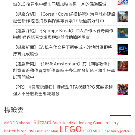
鎮DLC 復建水中都市同場加映漆黑一片的深海區域
【遊戲介紹】《Corsair Cove 縱橫秘灣》海盜城市建設
經營新作 包含海戰與探索等要素1.0版極度好評中
【遊戲介紹】《Sponge Break》四人合作木筏舟動作
遊戲 通過語音協調與解謎並救助掉隊隊友
【遊戲新聞】EA 私有化交易下週完成・沙地財團即將
持有九成股份
【遊戲新聞】《1666: Amsterdam》前《刺客教條》
創意總監動作冒險新作 歷時十多年開發新影片釋出序章
試玩開放中
【PR】《惡魔夜瘋狂》養成型RTA模擬RPG 死越多越
強大不分敵我全部殺殺殺
標籤雲
Blizzard
AMOC
BrickHeadz
elden ring
Gundam
Harry
Biohazard
LEGO
hearthstone
Potter
LEGO AMOC
lego harry potter
Iron Man