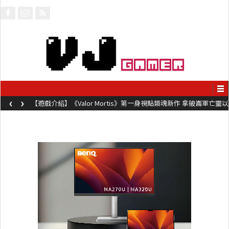
‹
›
【遊戲介紹】《Valor Mortis》第一身視點類魂新作 拿破崙軍亡靈以
槍械劍與魔法殺敵