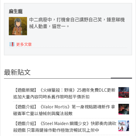
麻生龍
中二病廢中，打機會自己講野自己笑，鍾意睇機
械人動畫，貓世一。
更多文章
最新貼文
【遊戲新聞】《火線獵殺：野境》25週年免費DLC更新
追加大量內容同時系舊作限時超平價折扣
【遊戲介紹】《Valor Mortis》第一身視點類魂新作 拿
破崙軍亡靈以槍械劍與魔法殺敵
【遊戲介紹】《Steel Maiden 鋼鐵少女》快節奏肉鴿砍
殺遊戲 只靠兩鍵操作動作極致流暢試玩上架中