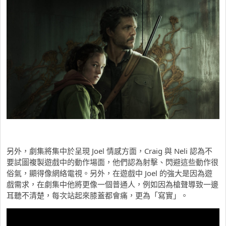
另外，劇集將集中於呈現 Joel 情感方面，Craig 與 Neli 認為不
要試圖複製遊戲中的動作場面，他們認為射擊、閃避這些動作很
俗氣，顯得像網絡電視。另外，在遊戲中 Joel 的強大是因為遊
戲需求，在劇集中他將更像一個普通人，例如因為槍聲導致一邊
耳聽不清楚，每次站起來膝蓋都會痛，更為「寫實」。