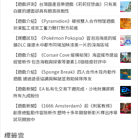
【遊戲評測】台灣國產音樂遊戲《莉莉狂想曲》只有黑
白鍵的譜面卻具有頗高挑戰性
【遊戲介紹】《Pyramidion》硬核雙人合作物理遊戲
扮演監工或苦工奮力鞭打對方前進
【媒體試玩】《Pokémon Pokopia》冒泡泡海底的城
鎮DLC 復建水中都市同場加映漆黑一片的深海區域
【遊戲介紹】《Corsair Cove 縱橫秘灣》海盜城市建設
經營新作 包含海戰與探索等要素1.0版極度好評中
【遊戲介紹】《Sponge Break》四人合作木筏舟動作
遊戲 通過語音協調與解謎並救助掉隊隊友
【遊戲新聞】EA 私有化交易下週完成・沙地財團即將
持有九成股份
【遊戲新聞】《1666: Amsterdam》前《刺客教條》
創意總監動作冒險新作 歷時十多年開發新影片釋出序章
試玩開放中
標籤雲