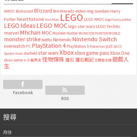
Blizzard
AMOC
BrickHeadz
elden ring
Gundam
Harry
Biohazard
LEGO
hearthstone
Potter
LEGO AMOC
lego harry potter
Iron Man
LEGO MOC
LEGO Ideas
lego star wars
LEGO Technic
Mhchan
marvel
MOC
Monster Hunter
MONSTER HUNTER WORLD
Nintendo Switch
monster strike
Nintendo
Netflix
PlayStation 4
overwatch
ps5
PC
PlayStation 5
Pokemon
SDCC
Xbox
star wars
xbox game pass
Xbox One
starfield
Spider-man
怪物彈珠
遊戲人
爐石
爐石戰記
xbox series x
小島秀夫
艾爾登法環
生
Facebook
RSS
搜尋
月份