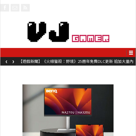
‹
›
【遊戲新聞】《火線獵殺：野境》25週年免費DLC更新 追加大量內
容同時系舊作限時超平價折扣