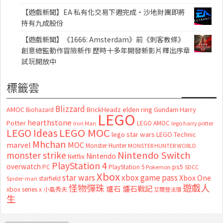
【遊戲新聞】EA 私有化交易下週完成・沙地財團即將
持有九成股份
【遊戲新聞】《1666: Amsterdam》前《刺客教條》
創意總監動作冒險新作 歷時十多年開發新影片釋出序章
試玩開放中
標籤雲
Blizzard
AMOC
BrickHeadz
elden ring
Gundam
Harry
Biohazard
LEGO
hearthstone
Potter
LEGO AMOC
lego harry potter
Iron Man
LEGO MOC
LEGO Ideas
lego star wars
LEGO Technic
Mhchan
marvel
MOC
Monster Hunter
MONSTER HUNTER WORLD
Nintendo Switch
monster strike
Nintendo
Netflix
PlayStation 4
overwatch
ps5
PC
PlayStation 5
Pokemon
SDCC
Xbox
star wars
xbox game pass
Xbox One
starfield
Spider-man
怪物彈珠
遊戲人
爐石
爐石戰記
xbox series x
小島秀夫
艾爾登法環
生