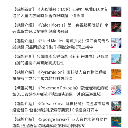
【遊戲新聞】《火線獵殺：野境》25週年免費DLC更新
追加大量內容同時系舊作限時超平價折扣
【遊戲介紹】《Valor Mortis》第一身視點類魂新作 拿
破崙軍亡靈以槍械劍與魔法殺敵
【遊戲介紹】《Steel Maiden 鋼鐵少女》快節奏肉鴿砍
殺遊戲 只靠兩鍵操作動作極致流暢試玩上架中
【遊戲評測】台灣國產音樂遊戲《莉莉狂想曲》只有黑
白鍵的譜面卻具有頗高挑戰性
【遊戲介紹】《Pyramidion》硬核雙人合作物理遊戲
扮演監工或苦工奮力鞭打對方前進
【媒體試玩】《Pokémon Pokopia》冒泡泡海底的城
鎮DLC 復建水中都市同場加映漆黑一片的深海區域
【遊戲介紹】《Corsair Cove 縱橫秘灣》海盜城市建設
經營新作 包含海戰與探索等要素1.0版極度好評中
【遊戲介紹】《Sponge Break》四人合作木筏舟動作
遊戲 通過語音協調與解謎並救助掉隊隊友