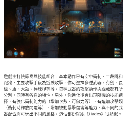
遊戲主打快節奏與技能組合，基本動作已有空中衝刺、二段跳和
跑牆，主要攻擊手段為近戰攻擊。你可選擇多種武器，有劍、長
槍、盾、大錘、棒球棍等等，每種武器的攻擊動作與距離都有所
分別，同時有各自的特性。另外，你進化後會出現隨機的技能選
擇，有強化衝刺能力的（增加次數、可儲力等）、有追加攻擊類
（衝刺時釋放閃電等）、增加被動暴擊傷害等能力，與不同的武
器配合將可玩出不同的風格，這個部份就跟《Hades》很類似。