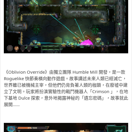
《Oblivion Override》由獨立團隊 Humble Mill 開發，是一款
Roguelike 快節奏橫向動作遊戲。故事講述未來人類已經滅亡，
世界雖已被機械主宰，但他們仍背負著人類的枷鎖，在廢墟中建
立了文明。玩家將扮演實驗性的戰鬥機器人「Crimson 」，在地
下基地 Dulce 探索，意外地揭露神秘的「遺忘密碼」，故事就此
展開……