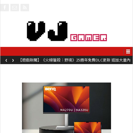
‹
›
【遊戲新聞】《火線獵殺：野境》25週年免費DLC更新 追加大量內
容同時系舊作限時超平價折扣