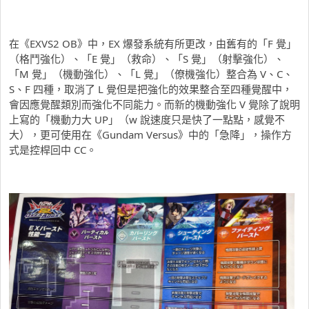
在《EXVS2 OB》中，EX 爆發系統有所更改，由舊有的「F 覺」
（格鬥強化）、「E 覺」（救命）、「S 覺」（射擊強化）、
「M 覺」（機動強化）、「L 覺」（僚機強化）整合為 V、C、
S、F 四種，取消了 L 覺但是把強化的效果整合至四種覺醒中，
會因應覺醒類別而強化不同能力。而新的機動強化 V 覺除了說明
上寫的「機動力大 UP」（w 說速度只是快了一點點，感覺不
大），更可使用在《Gundam Versus》中的「急降」，操作方
式是控桿回中 CC。