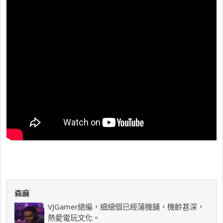
森麻
VJGamer總編，細細個已經蒲機舖，機齡甚深，
熱愛電玩文化。