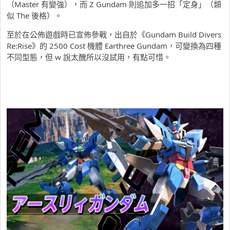
（Master 有變強），而 Z Gundam 則追加多一招「定身」（類
似 The 後格）。
至於在公佈遊戲時已宣佈參戰，出自於《Gundam Build Divers
Re:Rise》的 2500 Cost 機體 Earthree Gundam，可變換為四種
不同型態，但 w 說太醜所以沒試用，有點可惜。