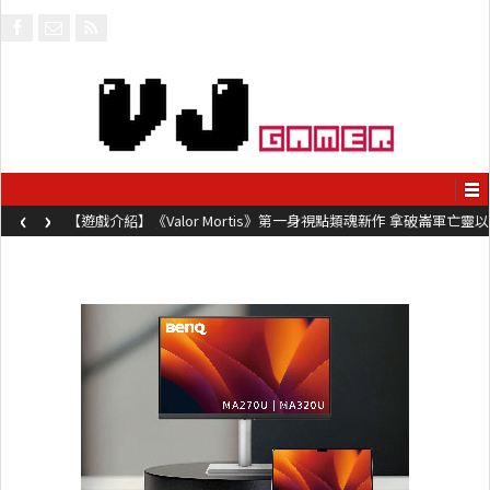
‹
›
【遊戲介紹】《Valor Mortis》第一身視點類魂新作 拿破崙軍亡靈以
槍械劍與魔法殺敵