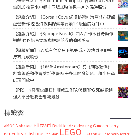
【媒體試玩】《Pokémon Pokopia》冒泡泡海底的城
鎮DLC 復建水中都市同場加映漆黑一片的深海區域
【遊戲介紹】《Corsair Cove 縱橫秘灣》海盜城市建設
經營新作 包含海戰與探索等要素1.0版極度好評中
【遊戲介紹】《Sponge Break》四人合作木筏舟動作
遊戲 通過語音協調與解謎並救助掉隊隊友
【遊戲新聞】EA 私有化交易下週完成・沙地財團即將
持有九成股份
【遊戲新聞】《1666: Amsterdam》前《刺客教條》
創意總監動作冒險新作 歷時十多年開發新影片釋出序章
試玩開放中
【PR】《惡魔夜瘋狂》養成型RTA模擬RPG 死越多越
強大不分敵我全部殺殺殺
標籤雲
Blizzard
AMOC
BrickHeadz
elden ring
Gundam
Harry
Biohazard
LEGO
hearthstone
Potter
LEGO AMOC
lego harry potter
Iron Man