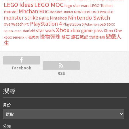
LEGO MOC
LEGO Ideas
lego star wars
LEGO Technic
Mhchan
marvel
MOC
Monster Hunter
MONSTER HUNTER WORLD
Nintendo Switch
monster strike
Nintendo
Netflix
PlayStation 4
overwatch
ps5
PC
PlayStation 5
Pokemon
SDCC
Xbox
star wars
xbox game pass
Xbox One
starfield
Spider-man
怪物彈珠
遊戲人
爐石
爐石戰記
xbox series x
小島秀夫
艾爾登法環
生
Facebook
RSS
搜尋
月份
分類