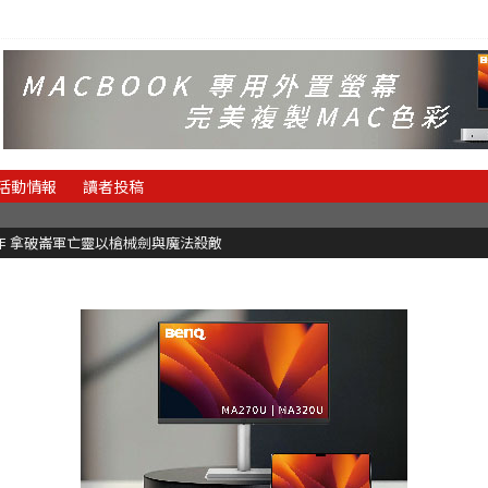
活動情報
讀者投稿
魂新作 拿破崙軍亡靈以槍械劍與魔法殺敵