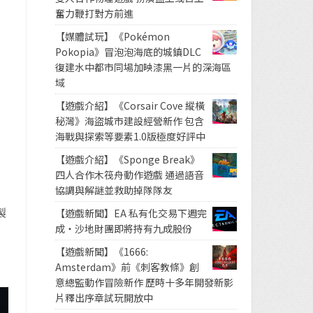
奮力鞭打對方前進
【媒體試玩】《Pokémon
Pokopia》冒泡泡海底的城鎮DLC
復建水中都市同場加映漆黑一片的深海區
域
【遊戲介紹】《Corsair Cove 縱橫
秘灣》海盜城市建設經營新作 包含
海戰與探索等要素1.0版極度好評中
【遊戲介紹】《Sponge Break》
四人合作木筏舟動作遊戲 通過語音
協調與解謎並救助掉隊隊友
製
【遊戲新聞】EA 私有化交易下週完
成・沙地財團即將持有九成股份
【遊戲新聞】《1666:
Amsterdam》前《刺客教條》創
意總監動作冒險新作 歷時十多年開發新影
片釋出序章試玩開放中