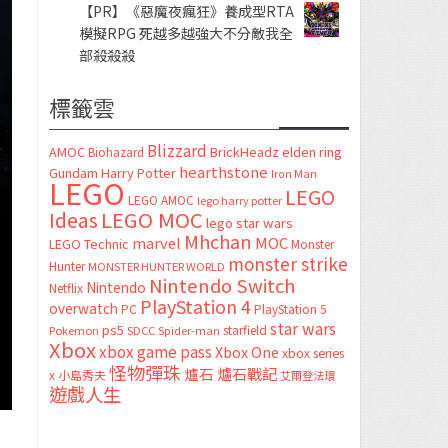
【PR】《惡魔夜瘋狂》養成型RTA
模擬RPG 死越多越強大不分敵我全
部殺殺殺
標籤雲
Blizzard
AMOC
BrickHeadz
elden ring
Biohazard
hearthstone
Gundam
Harry Potter
Iron Man
LEGO
LEGO
LEGO AMOC
lego harry potter
LEGO MOC
Ideas
lego star wars
Mhchan
marvel
MOC
LEGO Technic
Monster
monster strike
Hunter
MONSTER HUNTER WORLD
Nintendo Switch
Nintendo
Netflix
PlayStation 4
overwatch
PC
PlayStation 5
star wars
ps5
starfield
Pokemon
SDCC
Spider-man
Xbox
xbox game pass
Xbox One
xbox series
怪物彈珠
爐石
爐石戰記
x
小島秀夫
艾爾登法環
遊戲人生