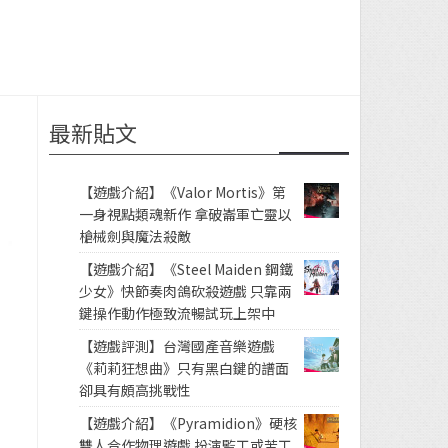
最新貼文
【遊戲介紹】《Valor Mortis》第
一身視點類魂新作 拿破崙軍亡靈以
槍械劍與魔法殺敵
【遊戲介紹】《Steel Maiden 鋼鐵
少女》快節奏肉鴿砍殺遊戲 只靠兩
鍵操作動作極致流暢試玩上架中
【遊戲評測】台灣國產音樂遊戲
《莉莉狂想曲》只有黑白鍵的譜面
卻具有頗高挑戰性
【遊戲介紹】《Pyramidion》硬核
雙人合作物理遊戲 扮演監工或苦工