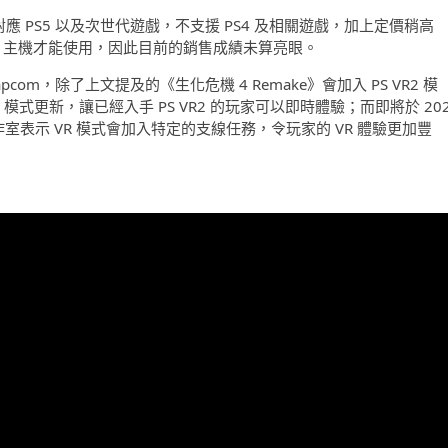
對應 PS5 以及次世代遊戲，不支援 PS4 及相關遊戲，加上定價稍高
PS5 主機才能使用，因此目前的銷售成績未算亮眼。
m，除了上文提及的《生化危機 4 Remake》會加入 PS VR2 模
模式更新，讓已經入手 PS VR2 的玩家可以即時體驗；而即將於 202
》，工作室表示 VR 模式會加入特定的支線任務，令玩家的 VR 體驗更加豐