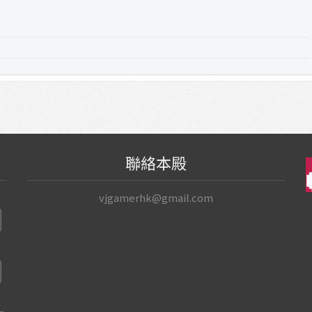
聯絡本殿
vjgamerhk@gmail.com