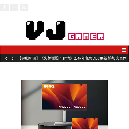
‹
›
【遊戲新聞】《火線獵殺：野境》25週年免費DLC更新 追加大量內
容同時系舊作限時超平價折扣