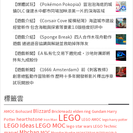
【媒體試玩】《Pokémon Pokopia》冒泡泡海底的城
鎮DLC 復建水中都市同場加映漆黑一片的深海區域
【遊戲介紹】《Corsair Cove 縱橫秘灣》海盜城市建設
經營新作 包含海戰與探索等要素1.0版極度好評中
【遊戲介紹】《Sponge Break》四人合作木筏舟動作
遊戲 通過語音協調與解謎並救助掉隊隊友
【遊戲新聞】EA 私有化交易下週完成・沙地財團即將
持有九成股份
【遊戲新聞】《1666: Amsterdam》前《刺客教條》
創意總監動作冒險新作 歷時十多年開發新影片釋出序章
試玩開放中
標籤雲
Blizzard
AMOC
BrickHeadz
elden ring
Gundam
Harry
Biohazard
LEGO
hearthstone
Potter
LEGO AMOC
lego harry potter
Iron Man
LEGO MOC
LEGO Ideas
lego star wars
LEGO Technic
Mhchan
marvel
MOC
Monster Hunter
MONSTER HUNTER WORLD