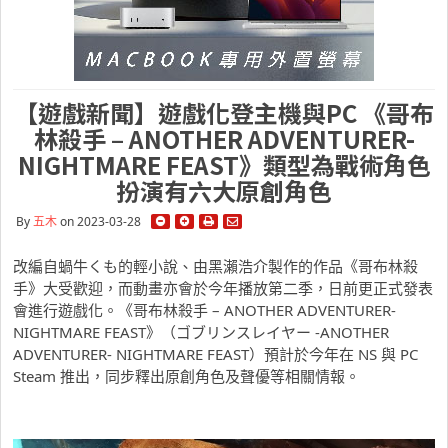
【遊戲新聞】遊戲化登主機與PC 《哥布
林殺手 – ANOTHER ADVENTURER-
NIGHTMARE FEAST》類型為戰術角色
扮演有六大原創角色
By
五木
on 2023-03-28
改編自蝸牛くも的輕小說、由黑瀨浩介製作的作品《哥布林殺
手》大受歡迎，而動畫亦會於今年播放第二季，日前更正式發表
會進行遊戲化。《哥布林殺手 – ANOTHER ADVENTURER-
NIGHTMARE FEAST》（ゴブリンスレイヤー -ANOTHER
ADVENTURER- NIGHTMARE FEAST）預計於今年在 NS 與 PC
Steam 推出，同步釋出原創角色及聲優等相關情報。