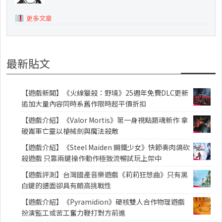
更多文章
最新貼文
【遊戲新聞】《火線獵殺：野境》25週年免費DLC更新
追加大量內容同時系舊作限時超平價折扣
【遊戲介紹】《Valor Mortis》第一身視點類魂新作 拿
破崙軍亡靈以槍械劍與魔法殺敵
【遊戲介紹】《Steel Maiden 鋼鐵少女》快節奏肉鴿砍
殺遊戲 只靠兩鍵操作動作極致流暢試玩上架中
【遊戲評測】台灣國產音樂遊戲《莉莉狂想曲》只有黑
白鍵的譜面卻具有頗高挑戰性
【遊戲介紹】《Pyramidion》硬核雙人合作物理遊戲
扮演監工或苦工奮力鞭打對方前進