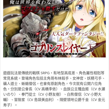
遊戲玩法是傳統的戰棋 SRPG，有地型高底差、角色屬性相剋等
常見系統。登場角色包括主角哥布林殺手、女神官、妖精弓手、
礦人道士、蜥蜴僧侶，也會有原創角色，今次就有公開六位角
色，分別是公會長（CV 高橋李依）、血族公主殲血姬（CV 水瀬
いのり）、拳鬥從士（CV 小野友樹）、白熊僧侶（CV 小野大
輔）、冒險家（CV 島袋美由利）、隔壁領地公爵千金（CV 金元
寿子）。