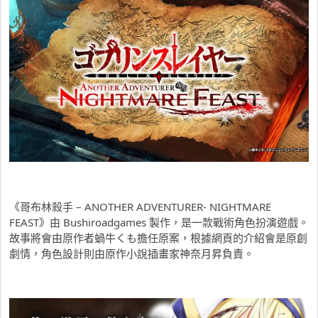
《哥布林殺手 – ANOTHER ADVENTURER- NIGHTMARE
FEAST》由 Bushiroadgames 製作，是一款戰術角色扮演遊戲。
故事將會由原作者蝸牛くも擔任原案，根據網頁的介紹會是原創
劇情，角色設計則由原作小說插畫家神奈月昇負責。