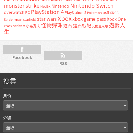
Nintendo Switch
monster strike
Nintendo
Netflix
PlayStation 4
overwatch
ps5
PC
PlayStation 5
Pokemon
SDCC
Xbox
star wars
xbox game pass
Xbox One
starfield
Spider-man
怪物彈珠
遊戲人
爐石
爐石戰記
xbox series x
小島秀夫
艾爾登法環
生
Facebook
RSS
搜尋
月份
分類