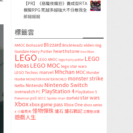
【PR】《惡魔夜瘋狂》養成型RTA
模擬RPG 死越多越強大不分敵我全
部殺殺殺
標籤雲
Blizzard
AMOC
BrickHeadz
elden ring
Biohazard
hearthstone
Gundam
Harry Potter
Iron Man
LEGO
LEGO
LEGO AMOC
lego harry potter
LEGO MOC
Ideas
lego star wars
Mhchan
marvel
MOC
LEGO Technic
Monster
monster strike
Hunter
MONSTER HUNTER WORLD
Nintendo Switch
Nintendo
Netflix
PlayStation 4
overwatch
PC
PlayStation 5
star wars
ps5
starfield
Pokemon
SDCC
Spider-man
Xbox
xbox game pass
Xbox One
xbox series
怪物彈珠
爐石
爐石戰記
x
小島秀夫
艾爾登法環
遊戲人生