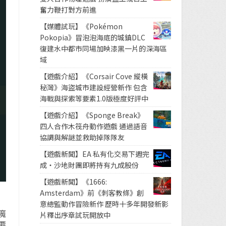
奮力鞭打對方前進
【媒體試玩】《Pokémon
Pokopia》冒泡泡海底的城鎮DLC
復建水中都市同場加映漆黑一片的深海區
域
【遊戲介紹】《Corsair Cove 縱橫
秘灣》海盜城市建設經營新作 包含
海戰與探索等要素1.0版極度好評中
【遊戲介紹】《Sponge Break》
四人合作木筏舟動作遊戲 通過語音
協調與解謎並救助掉隊隊友
【遊戲新聞】EA 私有化交易下週完
成・沙地財團即將持有九成股份
【遊戲新聞】《1666:
Amsterdam》前《刺客教條》創
意總監動作冒險新作 歷時十多年開發新影
惡魔
片釋出序章試玩開放中
要