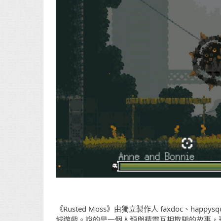
《Rusted Moss》由獨立製作人 faxdoc、hap
城遊戲。說的是一個人類與精靈互相欺騙的故事，