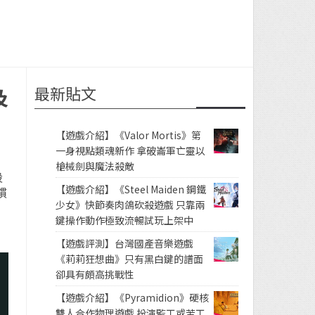
最新貼文
及
【遊戲介紹】《Valor Mortis》第
一身視點類魂新作 拿破崙軍亡靈以
槍械劍與魔法殺敵
設
【遊戲介紹】《Steel Maiden 鋼鐵
慣
少女》快節奏肉鴿砍殺遊戲 只靠兩
鍵操作動作極致流暢試玩上架中
【遊戲評測】台灣國產音樂遊戲
《莉莉狂想曲》只有黑白鍵的譜面
卻具有頗高挑戰性
【遊戲介紹】《Pyramidion》硬核
雙人合作物理遊戲 扮演監工或苦工