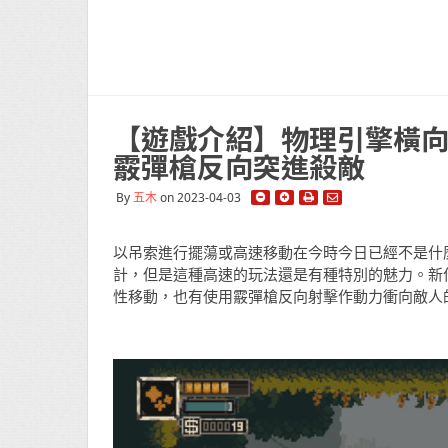
【遊戲介紹】物理引擎橫向動作
霰彈槍反向突進殺敵
By
五木
on 2023-04-03
以吊索進行擺蕩或高速移動在今時今日已經不是什麼新鮮的
計，但是這種高速的玩法還是有種特別的魅力。新作《
性移動，也有使用霰彈槍反向射擊作動力衝向敵人