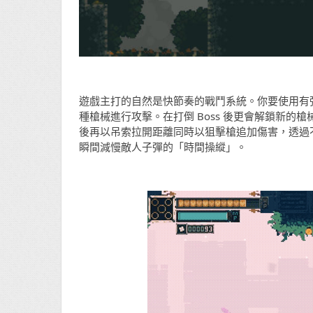
遊戲主打的自然是快節奏的戰鬥系統。你要使用有
種槍械進行攻擊。在打倒 Boss 後更會解鎖新
後再以吊索拉開距離同時以狙擊槍追加傷害，透過
瞬間減慢敵人子彈的「時間操縱」。