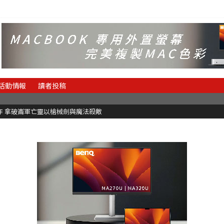
活動情報
讀者投稿
魂新作 拿破崙軍亡靈以槍械劍與魔法殺敵