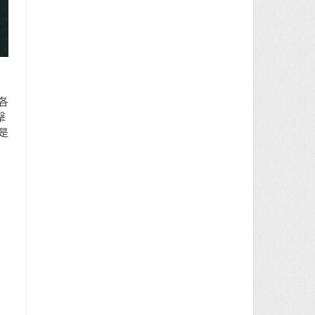
各
擊
是