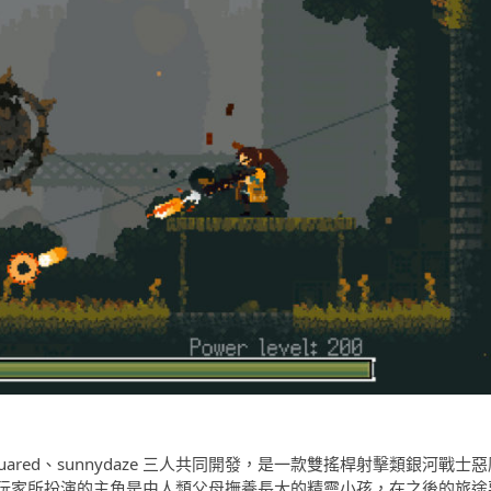
pysquared、sunnydaze 三人共同開發，是一款雙搖桿射擊類銀河戰士
玩家所扮演的主角是由人類父母撫養長大的精靈小孩，在之後的旅途