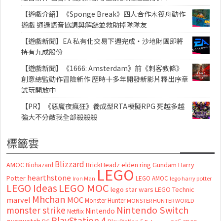
【遊戲介紹】《Sponge Break》四人合作木筏舟動作
遊戲 通過語音協調與解謎並救助掉隊隊友
【遊戲新聞】EA 私有化交易下週完成・沙地財團即將
持有九成股份
【遊戲新聞】《1666: Amsterdam》前《刺客教條》
創意總監動作冒險新作 歷時十多年開發新影片釋出序章
試玩開放中
【PR】《惡魔夜瘋狂》養成型RTA模擬RPG 死越多越
強大不分敵我全部殺殺殺
標籤雲
Blizzard
AMOC
BrickHeadz
elden ring
Gundam
Harry
Biohazard
LEGO
hearthstone
Potter
LEGO AMOC
lego harry potter
Iron Man
LEGO MOC
LEGO Ideas
lego star wars
LEGO Technic
Mhchan
marvel
MOC
Monster Hunter
MONSTER HUNTER WORLD
Nintendo Switch
monster strike
Nintendo
Netflix
PlayStation 4
overwatch