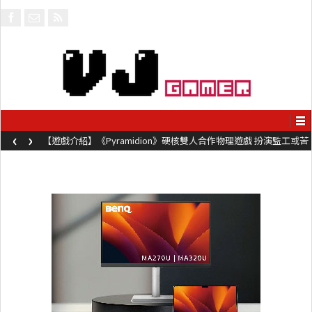
‹
›
【遊戲介紹】《Pyramidion》硬核雙人合作物理遊戲 扮演監工或苦
工奮力鞭打對方前進