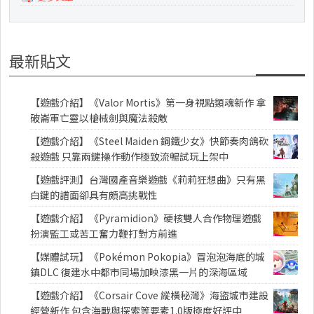
最新貼文
【遊戲介紹】《Valor Mortis》第一身視點類魂新作 拿
破崙軍亡靈以槍械劍與魔法殺敵
【遊戲介紹】《Steel Maiden 鋼鐵少女》快節奏肉鴿砍
殺遊戲 只靠兩鍵操作動作極致流暢試玩上架中
【遊戲評測】台灣國產音樂遊戲《莉莉狂想曲》只有黑
白鍵的譜面卻具有頗高挑戰性
【遊戲介紹】《Pyramidion》硬核雙人合作物理遊戲
扮演監工或苦工奮力鞭打對方前進
【媒體試玩】《Pokémon Pokopia》冒泡泡海底的城
鎮DLC 復建水中都市同場加映漆黑一片的深海區域
【遊戲介紹】《Corsair Cove 縱橫秘灣》海盜城市建設
經營新作 包含海戰與探索等要素1.0版極度好評中