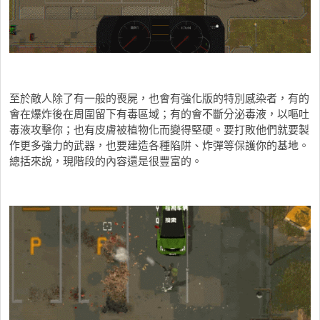
至於敵人除了有一般的喪屍，也會有強化版的特別感染者，有的
會在爆炸後在周圍留下有毒區域；有的會不斷分泌毒液，以嘔吐
毒液攻擊你；也有皮膚被植物化而變得堅硬。要打敗他們就要製
作更多強力的武器，也要建造各種陷阱、炸彈等保護你的基地。
總括來說，現階段的內容還是很豐富的。