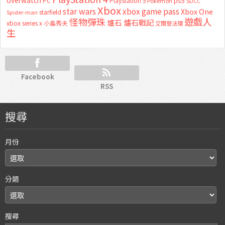
ps5
PC
PlayStation 5
Pokemon
SDCC
Xbox
star wars
xbox game pass
Xbox One
starfield
Spider-man
怪物彈珠
遊戲人
爐石
爐石戰記
xbox series x
小島秀夫
艾爾登法環
生
Facebook
RSS
搜尋
月份
分類
搜尋