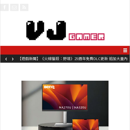
‹
›
【遊戲新聞】《火線獵殺：野境》25週年免費DLC更新 追加大量內
容同時系舊作限時超平價折扣