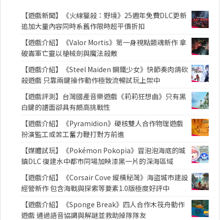
【遊戲新聞】《火線獵殺：野境》25週年免費DLC更新
追加大量內容同時系舊作限時超平價折扣
【遊戲介紹】《Valor Mortis》第一身視點類魂新作 拿
破崙軍亡靈以槍械劍與魔法殺敵
【遊戲介紹】《Steel Maiden 鋼鐵少女》快節奏肉鴿砍
殺遊戲 只靠兩鍵操作動作極致流暢試玩上架中
【遊戲評測】台灣國產音樂遊戲《莉莉狂想曲》只有黑
白鍵的譜面卻具有頗高挑戰性
【遊戲介紹】《Pyramidion》硬核雙人合作物理遊戲
扮演監工或苦工奮力鞭打對方前進
【媒體試玩】《Pokémon Pokopia》冒泡泡海底的城
鎮DLC 復建水中都市同場加映漆黑一片的深海區域
【遊戲介紹】《Corsair Cove 縱橫秘灣》海盜城市建設
經營新作 包含海戰與探索等要素1.0版極度好評中
【遊戲介紹】《Sponge Break》四人合作木筏舟動作
遊戲 通過語音協調與解謎並救助掉隊隊友