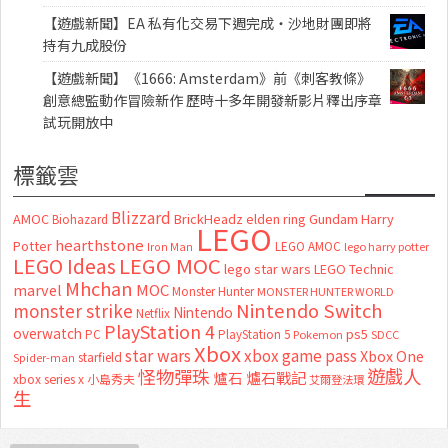
【遊戲新聞】EA 私有化交易下週完成・沙地財團即將
持有九成股份
【遊戲新聞】《1666: Amsterdam》前《刺客教條》
創意總監動作冒險新作 歷時十多年開發新影片釋出序章
試玩開放中
標籤雲
Blizzard
AMOC
BrickHeadz
elden ring
Gundam
Harry
Biohazard
LEGO
hearthstone
Potter
LEGO AMOC
lego harry potter
Iron Man
LEGO MOC
LEGO Ideas
lego star wars
LEGO Technic
Mhchan
marvel
MOC
Monster Hunter
MONSTER HUNTER WORLD
Nintendo Switch
monster strike
Nintendo
Netflix
PlayStation 4
overwatch
ps5
PC
PlayStation 5
Pokemon
SDCC
Xbox
star wars
xbox game pass
Xbox One
starfield
Spider-man
怪物彈珠
遊戲人
爐石
爐石戰記
xbox series x
小島秀夫
艾爾登法環
生