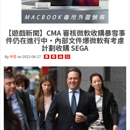
【遊戲新聞】CMA 審核微軟收購暴雪事
件仍在進行中・內部文件爆微軟有考慮
計劃收購 SEGA
By
神婆
on 2023-06-27