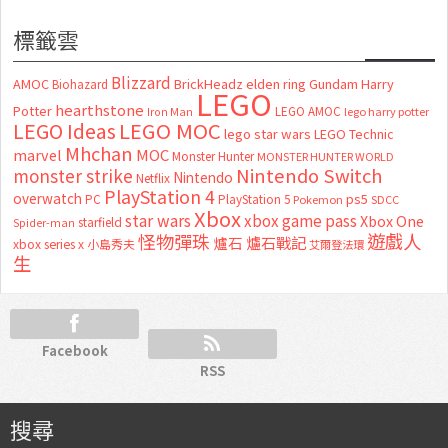
標籤雲
Blizzard
AMOC
BrickHeadz
elden ring
Gundam
Harry
Biohazard
LEGO
hearthstone
Potter
LEGO AMOC
lego harry potter
Iron Man
LEGO MOC
LEGO Ideas
lego star wars
LEGO Technic
Mhchan
marvel
MOC
Monster Hunter
MONSTER HUNTER WORLD
Nintendo Switch
monster strike
Nintendo
Netflix
PlayStation 4
overwatch
ps5
PC
PlayStation 5
Pokemon
SDCC
Xbox
star wars
xbox game pass
Xbox One
starfield
Spider-man
怪物彈珠
遊戲人
爐石
爐石戰記
xbox series x
小島秀夫
艾爾登法環
生
Facebook
RSS
搜尋