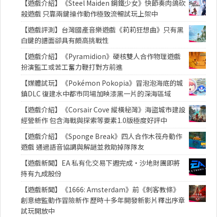
【遊戲介紹】《Steel Maiden 鋼鐵少女》快節奏肉鴿砍
殺遊戲 只靠兩鍵操作動作極致流暢試玩上架中
【遊戲評測】台灣國產音樂遊戲《莉莉狂想曲》只有黑
白鍵的譜面卻具有頗高挑戰性
【遊戲介紹】《Pyramidion》硬核雙人合作物理遊戲
扮演監工或苦工奮力鞭打對方前進
【媒體試玩】《Pokémon Pokopia》冒泡泡海底的城
鎮DLC 復建水中都市同場加映漆黑一片的深海區域
【遊戲介紹】《Corsair Cove 縱橫秘灣》海盜城市建設
經營新作 包含海戰與探索等要素1.0版極度好評中
【遊戲介紹】《Sponge Break》四人合作木筏舟動作
遊戲 通過語音協調與解謎並救助掉隊隊友
【遊戲新聞】EA 私有化交易下週完成・沙地財團即將
持有九成股份
【遊戲新聞】《1666: Amsterdam》前《刺客教條》
創意總監動作冒險新作 歷時十多年開發新影片釋出序章
試玩開放中