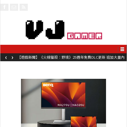
‹
›
【遊戲新聞】《火線獵殺：野境》25週年免費DLC更新 追加大量內
容同時系舊作限時超平價折扣