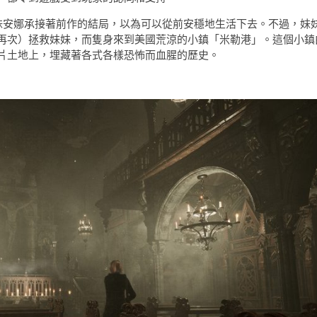
卡羅琳與妹妹安娜承接著前作的結局，以為可以從前安穩地生活下去。不過，妹
再次）拯救妹妹，而隻身來到美國荒涼的小鎮「米勒港」。這個小鎮
片土地上，埋藏著各式各樣恐怖而血腥的歷史。