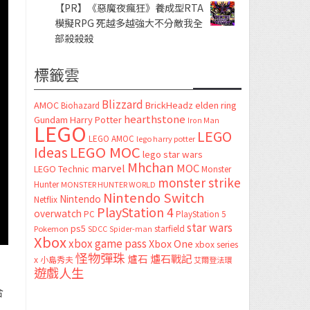
【PR】《惡魔夜瘋狂》養成型RTA
模擬RPG 死越多越強大不分敵我全
部殺殺殺
標籤雲
Blizzard
AMOC
BrickHeadz
elden ring
Biohazard
hearthstone
Gundam
Harry Potter
Iron Man
LEGO
LEGO
LEGO AMOC
lego harry potter
LEGO MOC
Ideas
lego star wars
Mhchan
marvel
MOC
LEGO Technic
Monster
monster strike
Hunter
MONSTER HUNTER WORLD
Nintendo Switch
Nintendo
Netflix
PlayStation 4
overwatch
PC
PlayStation 5
star wars
ps5
starfield
Pokemon
SDCC
Spider-man
Xbox
xbox game pass
Xbox One
xbox series
怪物彈珠
爐石
爐石戰記
x
小島秀夫
艾爾登法環
遊戲人生
合