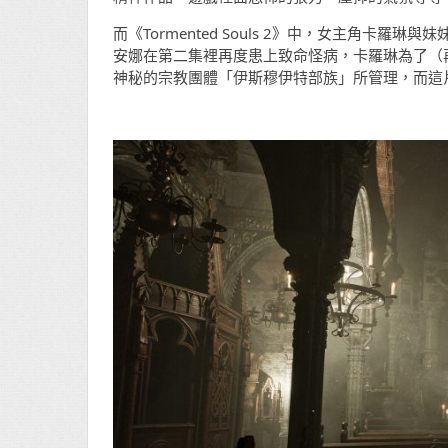
而《Tormented Souls 2》中，女主角
安娜在第二集裡再度患上致命怪病，卡羅琳為了（
神秘的宗教團體「伊斯穆伊特部族」所管理，而這