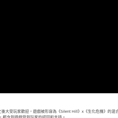
式發售之後大受玩家歡迎，遊戲被形容為《Silent Hill》x《生化危機》的混
，都令到遊戲受到玩家的認同和支持。