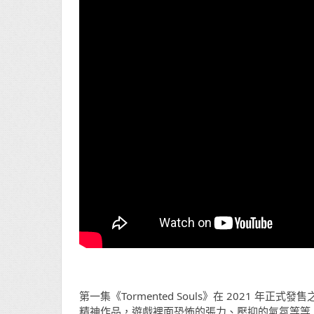
第一集《Tormented Souls》在 2021 年正
精神作品，遊戲裡面恐怖的張力、壓抑的氣氛等等