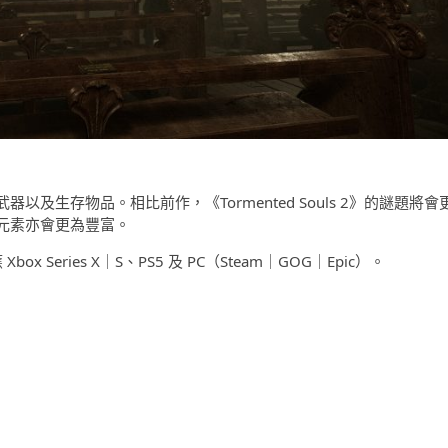
及生存物品。相比前作，《Tormented Souls 2》的謎題將會
元素亦會更為豐富。
Xbox Series X｜S、PS5 及 PC（Steam｜GOG｜Epic）。