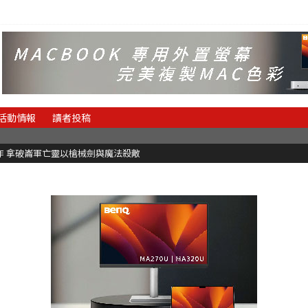
活動情報
讀者投稿
魂新作 拿破崙軍亡靈以槍械劍與魔法殺敵