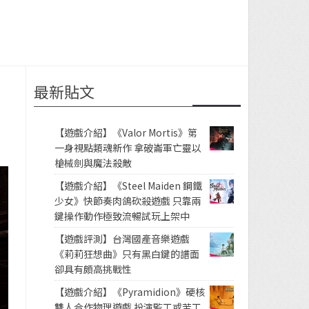
最新貼文
【遊戲介紹】《Valor Mortis》第
一身視點類魂新作 拿破崙軍亡靈以
槍械劍與魔法殺敵
【遊戲介紹】《Steel Maiden 鋼鐵
少女》快節奏肉鴿砍殺遊戲 只靠兩
鍵操作動作極致流暢試玩上架中
【遊戲評測】台灣國產音樂遊戲
《莉莉狂想曲》只有黑白鍵的譜面
卻具有頗高挑戰性
【遊戲介紹】《Pyramidion》硬核
雙人合作物理遊戲 扮演監工或苦工