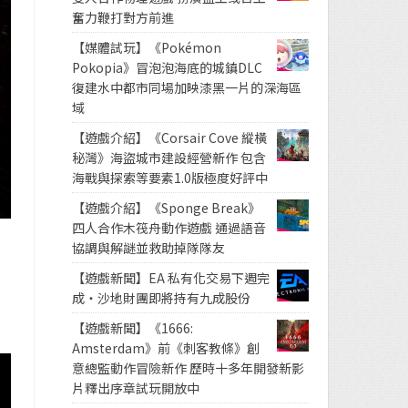
奮力鞭打對方前進
【媒體試玩】《Pokémon
Pokopia》冒泡泡海底的城鎮DLC
復建水中都市同場加映漆黑一片的深海區
域
【遊戲介紹】《Corsair Cove 縱橫
秘灣》海盜城市建設經營新作 包含
海戰與探索等要素1.0版極度好評中
【遊戲介紹】《Sponge Break》
四人合作木筏舟動作遊戲 通過語音
協調與解謎並救助掉隊隊友
【遊戲新聞】EA 私有化交易下週完
成・沙地財團即將持有九成股份
【遊戲新聞】《1666:
Amsterdam》前《刺客教條》創
意總監動作冒險新作 歷時十多年開發新影
片釋出序章試玩開放中