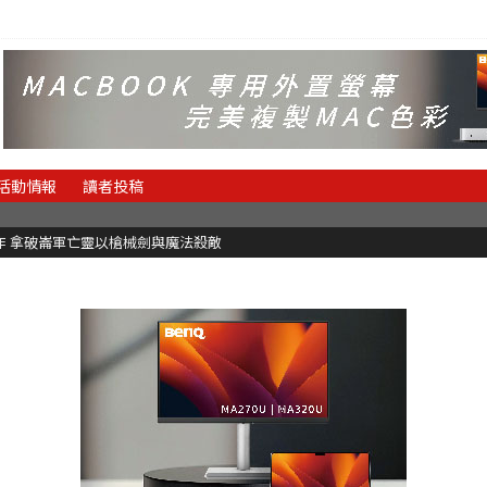
活動情報
讀者投稿
魂新作 拿破崙軍亡靈以槍械劍與魔法殺敵