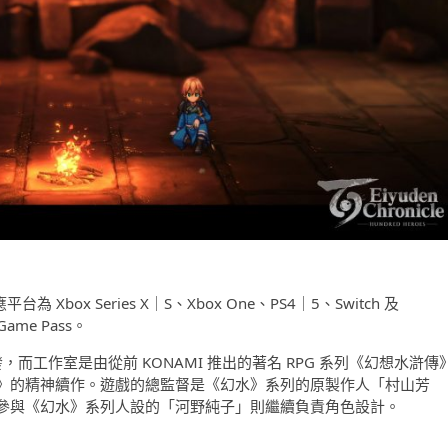
 Xbox Series X｜S、Xbox One、PS4｜5、Switch 及
ame Pass。
工作室開發，而工作室是由從前 KONAMI 推出的著名 RPG 系列《幻想水滸傳
》的精神續作。遊戲的總監督是《幻水》系列的原製作人「村山芳
參與《幻水》系列人設的「河野純子」則繼續負責角色設計。