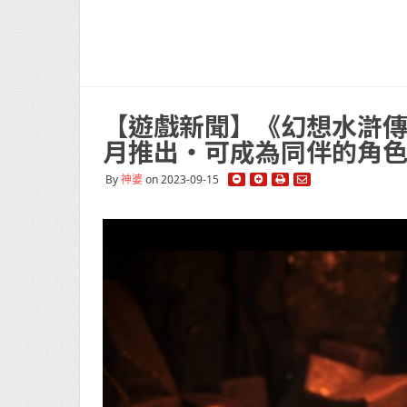
【遊戲新聞】《幻想水滸傳》
月推出・可成為同伴的角
By
神婆
on 2023-09-15