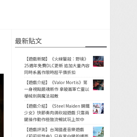
最新貼文
【遊戲新聞】《火線獵殺：野境》
25週年免費DLC更新 追加大量內容
同時系舊作限時超平價折扣
【遊戲介紹】《Valor Mortis》第
一身視點類魂新作 拿破崙軍亡靈以
槍械劍與魔法殺敵
【遊戲介紹】《Steel Maiden 鋼鐵
少女》快節奏肉鴿砍殺遊戲 只靠兩
鍵操作動作極致流暢試玩上架中
【遊戲評測】台灣國產音樂遊戲
《莉莉狂想曲》只有黑白鍵的譜面