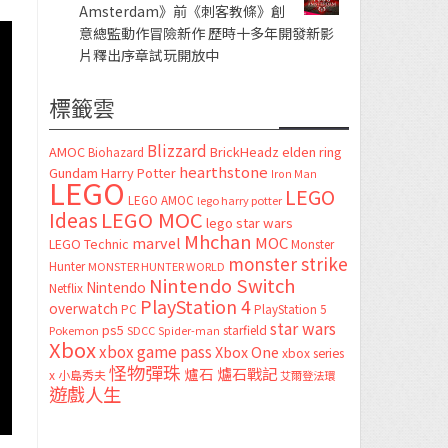
Amsterdam》前《刺客教條》創
意總監動作冒險新作 歷時十多年開發新影
片釋出序章試玩開放中
標籤雲
Blizzard
AMOC
BrickHeadz
elden ring
Biohazard
hearthstone
Gundam
Harry Potter
Iron Man
LEGO
LEGO
LEGO AMOC
lego harry potter
LEGO MOC
Ideas
lego star wars
Mhchan
marvel
MOC
LEGO Technic
Monster
monster strike
Hunter
MONSTER HUNTER WORLD
Nintendo Switch
Nintendo
Netflix
PlayStation 4
overwatch
PC
PlayStation 5
star wars
ps5
starfield
Pokemon
SDCC
Spider-man
Xbox
xbox game pass
Xbox One
xbox series
怪物彈珠
爐石
爐石戰記
x
小島秀夫
艾爾登法環
遊戲人生