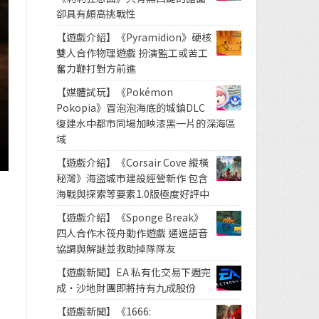
卻具有頗高挑戰性
【遊戲介紹】《Pyramidion》硬核
雙人合作物理遊戲 扮演監工或苦工
奮力鞭打對方前進
【媒體試玩】《Pokémon
Pokopia》冒泡泡海底的城鎮DLC
復建水中都市同場加映漆黑一片的深海區
域
【遊戲介紹】《Corsair Cove 縱橫
秘灣》海盜城市建設經營新作 包含
海戰與探索等要素1.0版極度好評中
【遊戲介紹】《Sponge Break》
四人合作木筏舟動作遊戲 通過語音
協調與解謎並救助掉隊隊友
》
【遊戲新聞】EA 私有化交易下週完
成・沙地財團即將持有九成股份
【遊戲新聞】《1666: