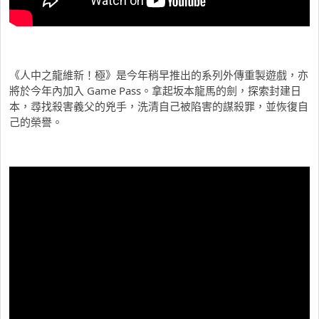
《人中之龍維新！極》是今年稍早推出的系列外傳重製遊戲，亦
將於今年內加入 Game Pass。拿起坂本龍馬的劍，探索封建日
本，尋找殺害義父的兇手，洗清自己被陷害的謀殺罪，並恢復自
己的榮譽。