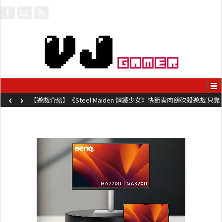
‹
›
【遊戲介紹】《Steel Maiden 鋼鐵少女》快節奏肉鴿砍殺遊戲 只靠
兩鍵操作動作極致流暢試玩上架中