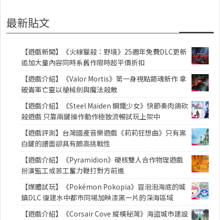
最新貼文
【遊戲新聞】《火線獵殺：野境》25週年免費DLC更新
追加大量內容同時系舊作限時超平價折扣
【遊戲介紹】《Valor Mortis》第一身視點類魂新作 拿
破崙軍亡靈以槍械劍與魔法殺敵
【遊戲介紹】《Steel Maiden 鋼鐵少女》快節奏肉鴿砍
殺遊戲 只靠兩鍵操作動作極致流暢試玩上架中
【遊戲評測】台灣國產音樂遊戲《莉莉狂想曲》只有黑
白鍵的譜面卻具有頗高挑戰性
【遊戲介紹】《Pyramidion》硬核雙人合作物理遊戲
扮演監工或苦工奮力鞭打對方前進
【媒體試玩】《Pokémon Pokopia》冒泡泡海底的城
鎮DLC 復建水中都市同場加映漆黑一片的深海區域
【遊戲介紹】《Corsair Cove 縱橫秘灣》海盜城市建設