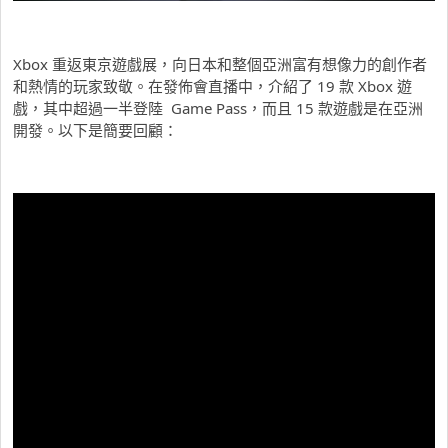
Xbox 重返東京遊戲展，向日本和整個亞洲富有想像力的創作者
和熱情的玩家致敬。在發佈會直播中，介紹了 19 款 Xbox 遊
戲，其中超過一半登陸 Game Pass，而且 15 款遊戲是在亞洲
開發。以下是簡要回顧：