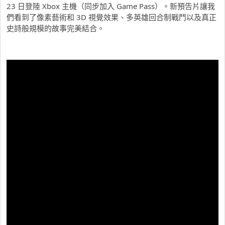
23 日登陸 Xbox 主機（同步加入 Game Pass）。新預告片讓我
們看到了像素藝術和 3D 視覺效果、多英雄回合制戰鬥以及真正
史詩般規模的故事完美結合。