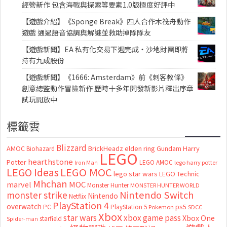
經營新作 包含海戰與探索等要素1.0版極度好評中
【遊戲介紹】《Sponge Break》四人合作木筏舟動作
遊戲 通過語音協調與解謎並救助掉隊隊友
【遊戲新聞】EA 私有化交易下週完成・沙地財團即將
持有九成股份
【遊戲新聞】《1666: Amsterdam》前《刺客教條》
創意總監動作冒險新作 歷時十多年開發新影片釋出序章
試玩開放中
標籤雲
Blizzard
AMOC
BrickHeadz
elden ring
Gundam
Harry
Biohazard
LEGO
hearthstone
Potter
LEGO AMOC
lego harry potter
Iron Man
LEGO MOC
LEGO Ideas
lego star wars
LEGO Technic
Mhchan
marvel
MOC
Monster Hunter
MONSTER HUNTER WORLD
Nintendo Switch
monster strike
Nintendo
Netflix
PlayStation 4
overwatch
ps5
PC
PlayStation 5
Pokemon
SDCC
Xbox
star wars
xbox game pass
Xbox One
starfield
Spider-man