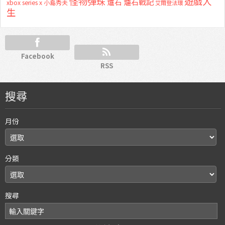
怪物彈珠
遊戲人
爐石
爐石戰記
xbox series x
小島秀夫
艾爾登法環
生
Facebook
RSS
搜尋
月份
分類
搜尋