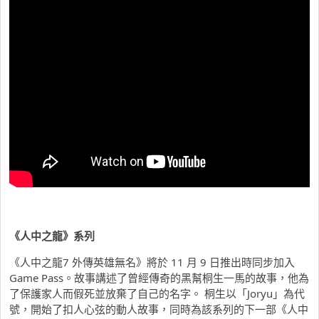
《人中之龍》系列
《人中之龍7 外傳英雄無名》將於 11 月 9 日推出時同步加入
Game Pass。故事講述了曾經傳奇的黑幫桐生一馬的故事，他為
了保護家人而假死並放棄了自己的名字。 桐生以「Joryu」為代
號，開始了扣人心弦的動人故事，同時為該系列的下一部《人中