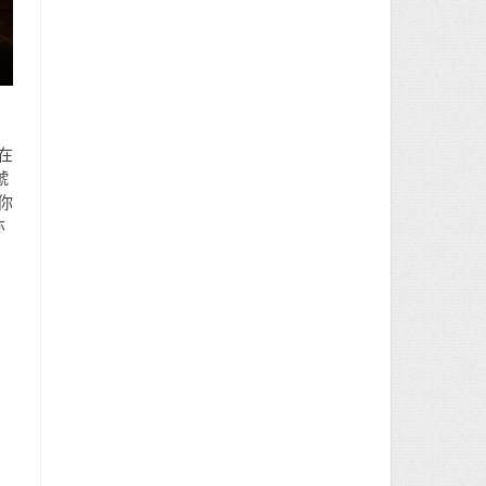
在
號
你
亦