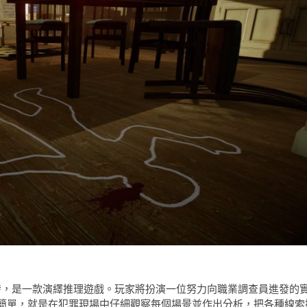
Studios 開發，是一款演繹推理遊戲。玩家將扮演一位努力向職業調查員進發的
簡單，就是在犯罪現場中仔細觀察每個場景並作出分析，把各種線索