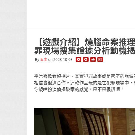
【遊戲介紹】燒腦命案推理遊戲 《
罪現場搜集證據分析動機
By
五木
on 2023-10-03
平常喜歡看偵探片、真實犯罪故事或是密室逃脫電影的朋友
相信會很適合你。這款作品玩的是在犯罪現場中，
你親嚐扮演偵探破案的感覺，是不是很讚呢！