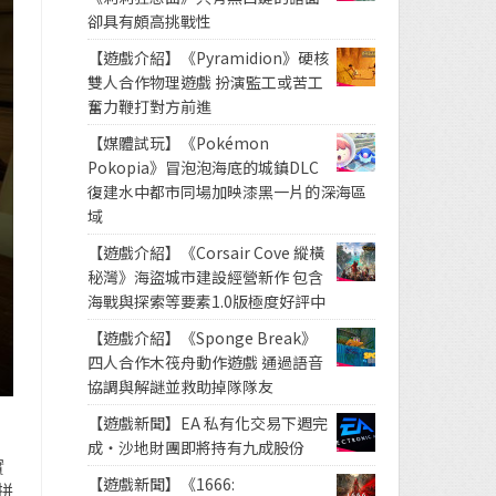
卻具有頗高挑戰性
【遊戲介紹】《Pyramidion》硬核
雙人合作物理遊戲 扮演監工或苦工
奮力鞭打對方前進
【媒體試玩】《Pokémon
Pokopia》冒泡泡海底的城鎮DLC
復建水中都市同場加映漆黑一片的深海區
域
【遊戲介紹】《Corsair Cove 縱橫
秘灣》海盜城市建設經營新作 包含
海戰與探索等要素1.0版極度好評中
【遊戲介紹】《Sponge Break》
四人合作木筏舟動作遊戲 通過語音
協調與解謎並救助掉隊隊友
【遊戲新聞】EA 私有化交易下週完
成・沙地財團即將持有九成股份
實
【遊戲新聞】《1666:
拼