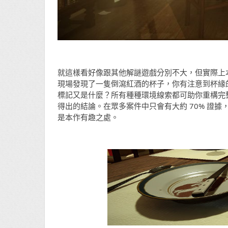
就這樣看好像跟其他解謎遊戲分別不大，但實際上
現場發現了一隻倒瀉紅酒的杯子，你有注意到杯緣的
標記又是什麼？所有種種環境線索都可助你重構完
得出的結論。在眾多案件中只會有大約 70% 證
是本作有趣之處。