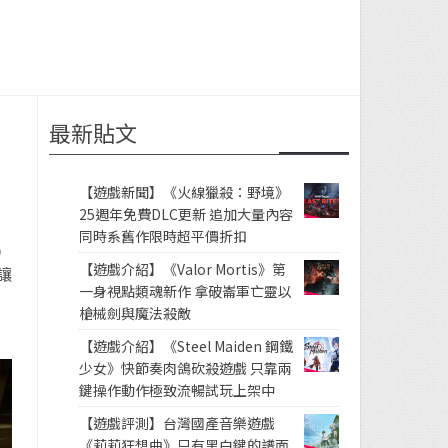
最新貼文
【遊戲新聞】《火線獵殺：野境》
25週年免費DLC更新 追加大量內容
同時系舊作限時超平價折扣
）
【遊戲介紹】《Valor Mortis》第
讓
一身視點類魂新作 拿破崙軍亡靈以
槍械劍與魔法殺敵
【遊戲介紹】《Steel Maiden 鋼鐵
少女》快節奏肉鴿砍殺遊戲 只靠兩
鍵操作動作極致流暢試玩上架中
【遊戲評測】台灣國產音樂遊戲
《莉莉狂想曲》只有黑白鍵的譜面