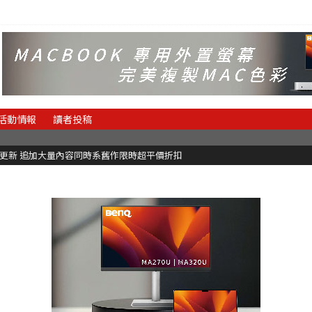
活動情報
讀者投稿
C更新 追加大量內容同時系舊作限時超平價折扣