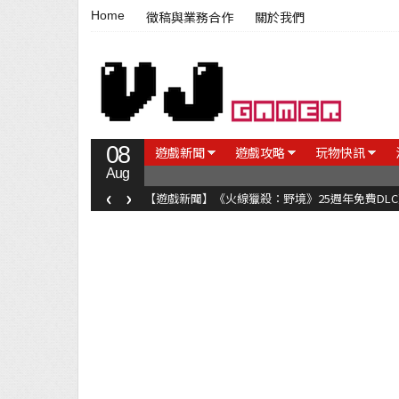
Home
徵稿與業務合作
關於我們
08
遊戲新聞
遊戲攻略
玩物快訊
Aug
‹
›
【遊戲新聞】《火線獵殺：野境》25週年免費DL