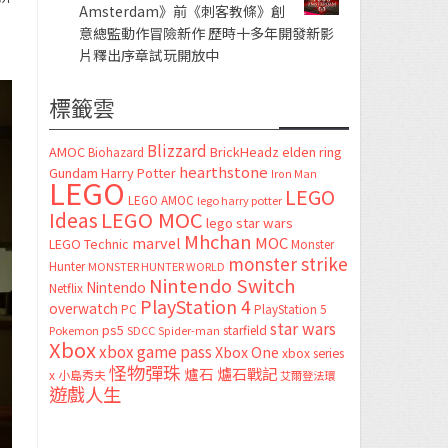
Amsterdam》前《刺客教條》創
意總監動作冒險新作 歷時十多年開發新影
片釋出序章試玩開放中
標籤雲
Blizzard
AMOC
BrickHeadz
elden ring
Biohazard
hearthstone
Gundam
Harry Potter
Iron Man
LEGO
LEGO
LEGO AMOC
lego harry potter
LEGO MOC
Ideas
lego star wars
Mhchan
marvel
MOC
LEGO Technic
Monster
monster strike
Hunter
MONSTER HUNTER WORLD
Nintendo Switch
Nintendo
Netflix
PlayStation 4
overwatch
PC
PlayStation 5
star wars
ps5
starfield
Pokemon
SDCC
Spider-man
Xbox
xbox game pass
Xbox One
xbox series
怪物彈珠
爐石
爐石戰記
x
小島秀夫
艾爾登法環
遊戲人生