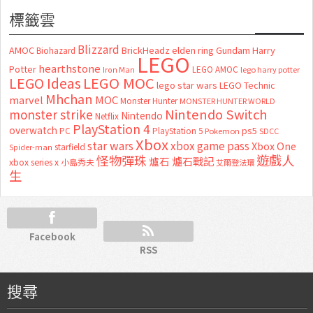
標籤雲
Blizzard
AMOC
BrickHeadz
elden ring
Gundam
Harry
Biohazard
LEGO
hearthstone
Potter
LEGO AMOC
lego harry potter
Iron Man
LEGO MOC
LEGO Ideas
lego star wars
LEGO Technic
Mhchan
marvel
MOC
Monster Hunter
MONSTER HUNTER WORLD
Nintendo Switch
monster strike
Nintendo
Netflix
PlayStation 4
overwatch
ps5
PC
PlayStation 5
Pokemon
SDCC
Xbox
star wars
xbox game pass
Xbox One
starfield
Spider-man
怪物彈珠
遊戲人
爐石
爐石戰記
xbox series x
小島秀夫
艾爾登法環
生
Facebook
RSS
搜尋