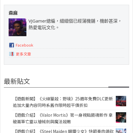
森麻
VJGamer總編，細細個已經蒲機舖，機齡甚深，
熱愛電玩文化。
Facebook
更多文章
最新貼文
【遊戲新聞】《火線獵殺：野境》25週年免費DLC更新
追加大量內容同時系舊作限時超平價折扣
【遊戲介紹】《Valor Mortis》第一身視點類魂新作 拿
破崙軍亡靈以槍械劍與魔法殺敵
【遊戲介紹】《Steel Maiden 鋼鐵少女》快節奏肉鴿砍