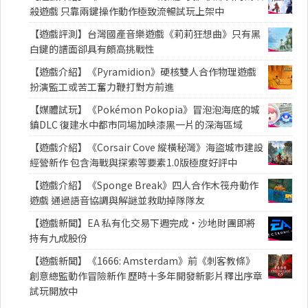
殺遊戲 只靠兩鍵操作動作極致流暢試玩上架中
【遊戲評測】台灣國產音樂遊戲《莉莉狂想曲》只有黑
白鍵的譜面卻具有頗高挑戰性
【遊戲介紹】《Pyramidion》硬核雙人合作物理遊戲
扮演監工或苦工奮力鞭打對方前進
【媒體試玩】《Pokémon Pokopia》冒泡泡海底的城
鎮DLC 復建水中都市同場加映漆黑一片的深海區域
【遊戲介紹】《Corsair Cove 縱橫秘灣》海盜城市建設
經營新作 包含海戰與探索等要素1.0版極度好評中
【遊戲介紹】《Sponge Break》四人合作木筏舟動作
遊戲 通過語音協調與解謎並救助掉隊隊友
【遊戲新聞】EA 私有化交易下週完成・沙地財團即將
持有九成股份
【遊戲新聞】《1666: Amsterdam》前《刺客教條》
創意總監動作冒險新作 歷時十多年開發新影片釋出序章
試玩開放中