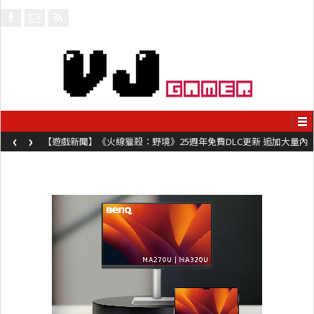
‹
›
【遊戲新聞】《火線獵殺：野境》25週年免費DLC更新 追加大量內
容同時系舊作限時超平價折扣