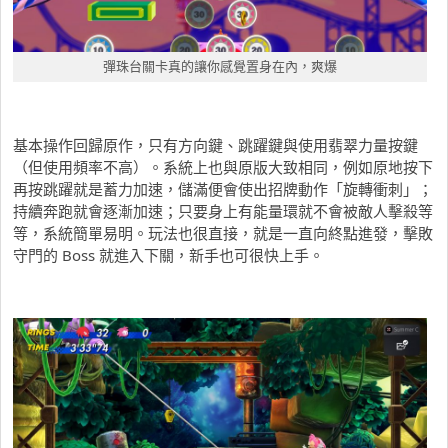
彈珠台關卡真的讓你感覺置身在內，爽爆
基本操作回歸原作，只有方向鍵、跳躍鍵與使用翡翠力量按鍵
（但使用頻率不高）。系統上也與原版大致相同，例如原地按下
再按跳躍就是蓄力加速，儲滿便會使出招牌動作「旋轉衝刺」；
持續奔跑就會逐漸加速；只要身上有能量環就不會被敵人擊殺等
等，系統簡單易明。玩法也很直接，就是一直向終點進發，擊敗
守門的 Boss 就進入下關，新手也可很快上手。