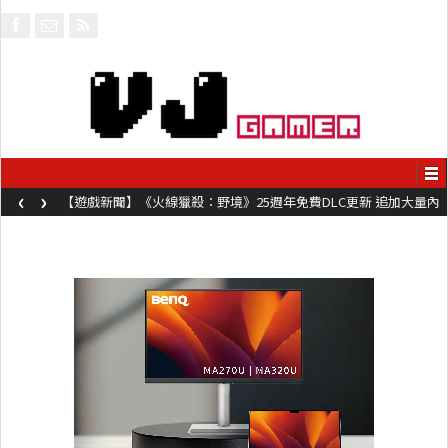
‹
›
【遊戲新聞】《火線獵殺：野境》25週年免費DLC更新 追加大量內
容同時系舊作限時超平價折扣