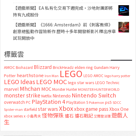
【遊戲新聞】EA 私有化交易下週完成・沙地財團即將
持有九成股份
【遊戲新聞】《1666: Amsterdam》前《刺客教條》
創意總監動作冒險新作 歷時十多年開發新影片釋出序章
試玩開放中
標籤雲
Blizzard
AMOC
BrickHeadz
elden ring
Gundam
Harry
Biohazard
LEGO
hearthstone
Potter
LEGO AMOC
lego harry potter
Iron Man
LEGO MOC
LEGO Ideas
lego star wars
LEGO Technic
Mhchan
marvel
MOC
Monster Hunter
MONSTER HUNTER WORLD
Nintendo Switch
monster strike
Nintendo
Netflix
PlayStation 4
overwatch
ps5
PC
PlayStation 5
Pokemon
SDCC
Xbox
star wars
xbox game pass
Xbox One
starfield
Spider-man
怪物彈珠
遊戲人
爐石
爐石戰記
xbox series x
小島秀夫
艾爾登法環
生