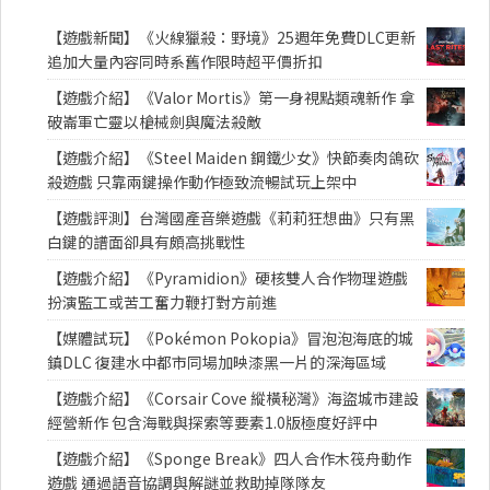
【遊戲新聞】《火線獵殺：野境》25週年免費DLC更新
追加大量內容同時系舊作限時超平價折扣
【遊戲介紹】《Valor Mortis》第一身視點類魂新作 拿
破崙軍亡靈以槍械劍與魔法殺敵
【遊戲介紹】《Steel Maiden 鋼鐵少女》快節奏肉鴿砍
殺遊戲 只靠兩鍵操作動作極致流暢試玩上架中
【遊戲評測】台灣國產音樂遊戲《莉莉狂想曲》只有黑
白鍵的譜面卻具有頗高挑戰性
【遊戲介紹】《Pyramidion》硬核雙人合作物理遊戲
扮演監工或苦工奮力鞭打對方前進
【媒體試玩】《Pokémon Pokopia》冒泡泡海底的城
鎮DLC 復建水中都市同場加映漆黑一片的深海區域
【遊戲介紹】《Corsair Cove 縱橫秘灣》海盜城市建設
經營新作 包含海戰與探索等要素1.0版極度好評中
【遊戲介紹】《Sponge Break》四人合作木筏舟動作
遊戲 通過語音協調與解謎並救助掉隊隊友