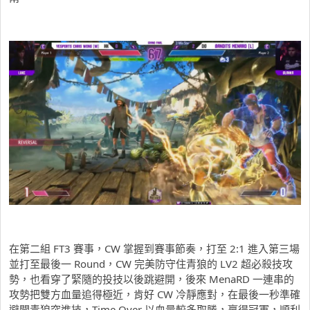
在第二組 FT3 賽事，CW 掌握到賽事節奏，打至 2:1 進入第三場
並打至最後一 Round，CW 完美防守住青狼的 LV2 超必殺技攻
勢，也看穿了緊隨的投技以後跳避開，後來 MenaRD 一連串的
攻勢把雙方血量追得極近，肯好 CW 冷靜應對，在最後一秒準確
避開青狼突進技，Time Over 以血量較多取勝，贏得冠軍，順利