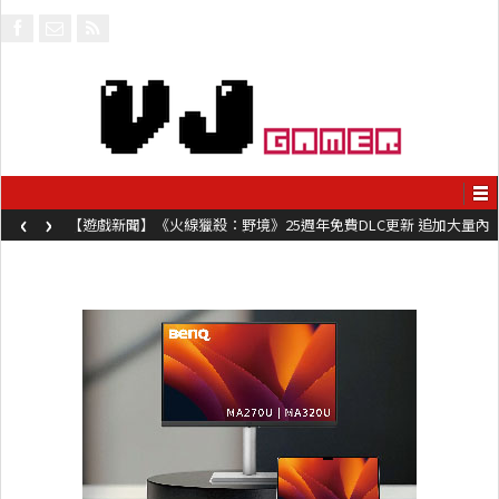
‹
›
【遊戲新聞】《火線獵殺：野境》25週年免費DLC更新 追加大量內
容同時系舊作限時超平價折扣