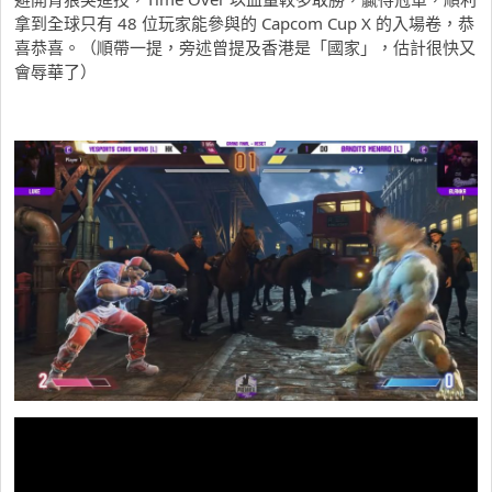
拿到全球只有 48 位玩家能參與的 Capcom Cup X 的入場卷，恭
喜恭喜。（順帶一提，旁述曾提及香港是「國家」，估計很快又
會辱華了）