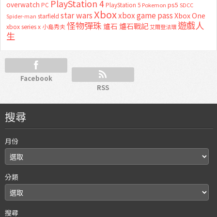
PlayStation 4
overwatch
ps5
PC
PlayStation 5
Pokemon
SDCC
Xbox
star wars
xbox game pass
Xbox One
starfield
Spider-man
怪物彈珠
遊戲人
爐石
爐石戰記
xbox series x
小島秀夫
艾爾登法環
生
Facebook
RSS
搜尋
月份
分類
搜尋