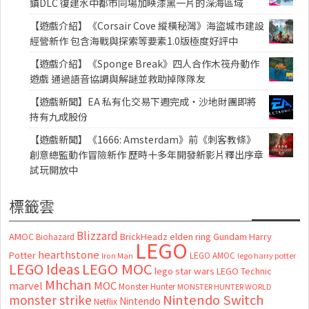
鎮DLC 復建水中都市同場加映漆黑一片的深海區域
【遊戲介紹】《Corsair Cove 縱橫秘灣》海盜城市建設
經營新作 包含海戰與探索等要素1.0版極度好評中
【遊戲介紹】《Sponge Break》四人合作木筏舟動作
遊戲 通過語音協調與解謎並救助掉隊隊友
【遊戲新聞】EA 私有化交易下週完成・沙地財團即將
持有九成股份
【遊戲新聞】《1666: Amsterdam》前《刺客教條》
創意總監動作冒險新作 歷時十多年開發新影片釋出序章
試玩開放中
標籤雲
Blizzard
AMOC
BrickHeadz
elden ring
Gundam
Harry
Biohazard
LEGO
hearthstone
Potter
LEGO AMOC
lego harry potter
Iron Man
LEGO MOC
LEGO Ideas
lego star wars
LEGO Technic
Mhchan
marvel
MOC
Monster Hunter
MONSTER HUNTER WORLD
Nintendo Switch
monster strike
Nintendo
Netflix