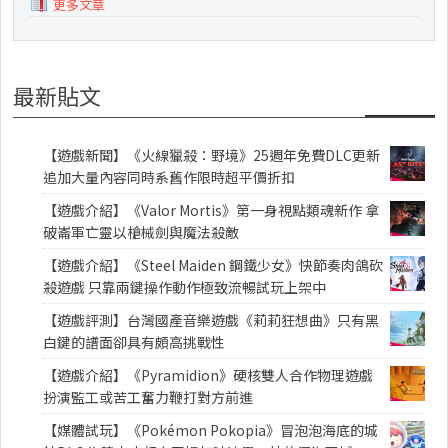
更多文章
最新貼文
【遊戲新聞】《火線獵殺：野境》25週年免費DLC更新
追加大量內容同時系舊作限時超平價折扣
【遊戲介紹】《Valor Mortis》第一身視點類魂新作 拿
破崙軍亡靈以槍械劍與魔法殺敵
【遊戲介紹】《Steel Maiden 鋼鐵少女》快節奏肉鴿砍
殺遊戲 只靠兩鍵操作動作極致流暢試玩上架中
【遊戲評測】台灣國產音樂遊戲《莉莉狂想曲》只有黑
白鍵的譜面卻具有頗高挑戰性
【遊戲介紹】《Pyramidion》硬核雙人合作物理遊戲
扮演監工或苦工奮力鞭打對方前進
【媒體試玩】《Pokémon Pokopia》冒泡泡海底的城