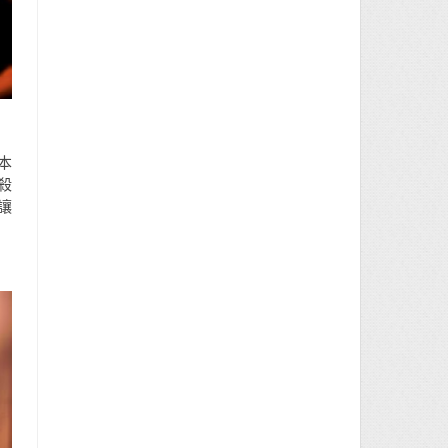
本
殺
讓