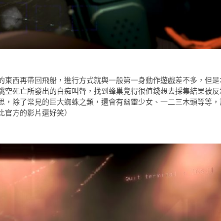
的東西再帶回飛船，進行方式就與一般第一身動作遊戲差不多，但是
跳空死亡所發出的白痴叫聲，找到蜂巢覺得很值錢想去採集結果被反
思，除了常見的巨大蜘蛛之類，還會有幽靈少女、一二三木頭等等，
比官方的影片還好笑）