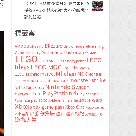
【PR】《惡魔夜瘋狂》養成型RTA
並
模擬RPG 死越多越強大不分敵我全
部殺殺殺
標籤雲
Blizzard
AMOC
BrickHeadz
elden ring
Biohazard
hearthstone
Gundam
Harry Potter
Iron Man
LEGO
LEGO
LEGO AMOC
lego harry potter
LEGO MOC
Ideas
lego star wars
Mhchan
marvel
MOC
LEGO Technic
Monster
monster strike
Hunter
MONSTER HUNTER WORLD
Nintendo Switch
Nintendo
Netflix
PlayStation 4
overwatch
PC
PlayStation 5
star wars
ps5
starfield
Pokemon
SDCC
Spider-man
Xbox
xbox game pass
Xbox One
xbox series
怪物彈珠
爐石
爐石戰記
x
小島秀夫
艾爾登法環
遊戲人生