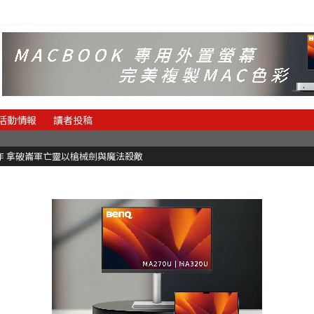
活動情報
讀者投稿
魂新作 拿破崙軍亡靈以槍械劍與魔法殺敵