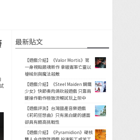
最新貼文
廢
【遊戲介紹】《Valor Mortis》第
一身視點類魂新作 拿破崙軍亡靈以
槍械劍與魔法殺敵
內
【遊戲介紹】《Steel Maiden 鋼鐵
試
少女》快節奏肉鴿砍殺遊戲 只靠兩
鍵操作動作極致流暢試玩上架中
【遊戲評測】台灣國產音樂遊戲
《莉莉狂想曲》只有黑白鍵的譜面
卻具有頗高挑戰性
【遊戲介紹】《Pyramidion》硬核
雙人合作物理遊戲 扮演監工或苦工