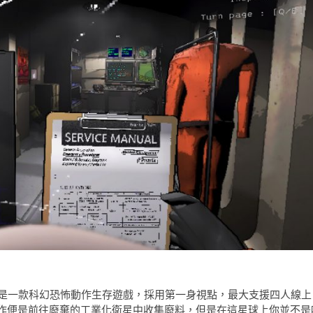
rss 開發，是一款科幻恐怖動作生存遊戲，採用第一身視點，最大支援四人線上
作便是前往廢棄的工業化衛星中收集廢料，但是在這星球上你並不是