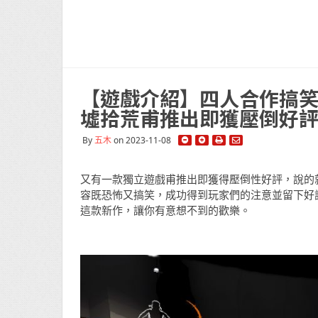
【遊戲介紹】四人合作搞笑恐怖
墟拾荒甫推出即獲壓倒好
By
五木
on 2023-11-08
又有一款獨立遊戲甫推出即獲得壓倒性好評，說的就是新
容既恐怖又搞笑，成功得到玩家們的注意並留下好
這款新作，讓你有意想不到的歡樂。