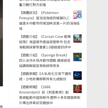
奮力鞭打對方前進
【媒體試玩】《Pokémon
Pokopia》冒泡泡海底的城鎮DLC
復建水中都市同場加映漆黑一片的深海區
域
【遊戲介紹】《Corsair Cove 縱橫
秘灣》海盜城市建設經營新作 包含
海戰與探索等要素1.0版極度好評中
【遊戲介紹】《Sponge Break》
四人合作木筏舟動作遊戲 通過語音
協調與解謎並救助掉隊隊友
【遊戲新聞】EA 私有化交易下週完
成・沙地財團即將持有九成股份
【遊戲新聞】《1666:
Amsterdam》前《刺客教條》創
意總監動作冒險新作 歷時十多年開發新影
片釋出序章試玩開放中
唯