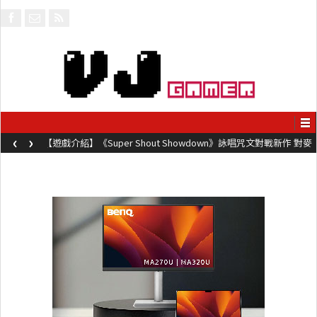
‹
›
【遊戲介紹】《Super Shout Showdown》詠唱咒文對戰新作 對麥
克風唸咒可自訂咒文越長越強