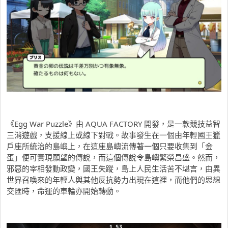
《Egg War Puzzle》由 AQUA FACTORY 開發，是一款競技益智
三消遊戲，支援線上或線下對戰。故事發生在一個由年輕國王獵
戶座所統治的島嶼上，在這座島嶼流傳著一個只要收集到「金
蛋」便可實現願望的傳說，而這個傳說令島嶼繁榮昌盛。然而，
邪惡的宰相發動政變，國王失蹤，島上人民生活苦不堪言，由異
世界召喚來的年輕人與其他反抗勢力出現在這裡，而他們的思想
交匯時，命運的車輪亦開始轉動。