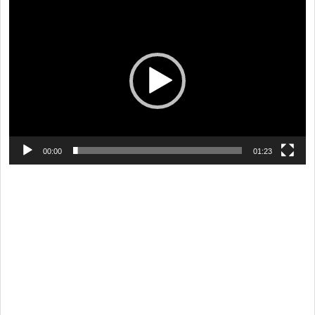
視
訊
播
放
器
00:00
01:23