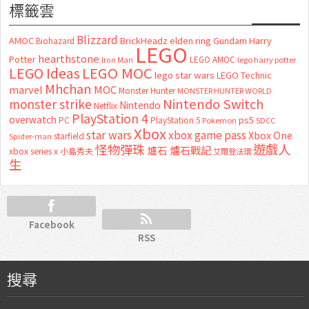
標籤雲
Blizzard
AMOC
BrickHeadz
elden ring
Gundam
Harry
Biohazard
LEGO
hearthstone
Potter
LEGO AMOC
lego harry potter
Iron Man
LEGO MOC
LEGO Ideas
lego star wars
LEGO Technic
Mhchan
marvel
MOC
Monster Hunter
MONSTER HUNTER WORLD
Nintendo Switch
monster strike
Nintendo
Netflix
PlayStation 4
overwatch
ps5
PC
PlayStation 5
Pokemon
SDCC
Xbox
star wars
xbox game pass
Xbox One
starfield
Spider-man
怪物彈珠
遊戲人
爐石
爐石戰記
xbox series x
小島秀夫
艾爾登法環
生
Facebook
RSS
搜尋