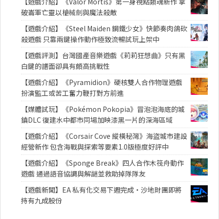
【遊戲介紹】《Valor Mortis》第一身視點類魂新作 拿
破崙軍亡靈以槍械劍與魔法殺敵
【遊戲介紹】《Steel Maiden 鋼鐵少女》快節奏肉鴿砍
殺遊戲 只靠兩鍵操作動作極致流暢試玩上架中
【遊戲評測】台灣國產音樂遊戲《莉莉狂想曲》只有黑
白鍵的譜面卻具有頗高挑戰性
【遊戲介紹】《Pyramidion》硬核雙人合作物理遊戲
扮演監工或苦工奮力鞭打對方前進
【媒體試玩】《Pokémon Pokopia》冒泡泡海底的城
鎮DLC 復建水中都市同場加映漆黑一片的深海區域
【遊戲介紹】《Corsair Cove 縱橫秘灣》海盜城市建設
經營新作 包含海戰與探索等要素1.0版極度好評中
【遊戲介紹】《Sponge Break》四人合作木筏舟動作
遊戲 通過語音協調與解謎並救助掉隊隊友
【遊戲新聞】EA 私有化交易下週完成・沙地財團即將
持有九成股份