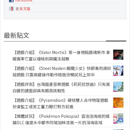
更多文章
最新貼文
【遊戲介紹】《Valor Mortis》第一身視點類魂新作 拿
破崙軍亡靈以槍械劍與魔法殺敵
【遊戲介紹】《Steel Maiden 鋼鐵少女》快節奏肉鴿砍
殺遊戲 只靠兩鍵操作動作極致流暢試玩上架中
【遊戲評測】台灣國產音樂遊戲《莉莉狂想曲》只有黑
白鍵的譜面卻具有頗高挑戰性
【遊戲介紹】《Pyramidion》硬核雙人合作物理遊戲
扮演監工或苦工奮力鞭打對方前進
【媒體試玩】《Pokémon Pokopia》冒泡泡海底的城
鎮DLC 復建水中都市同場加映漆黑一片的深海區域