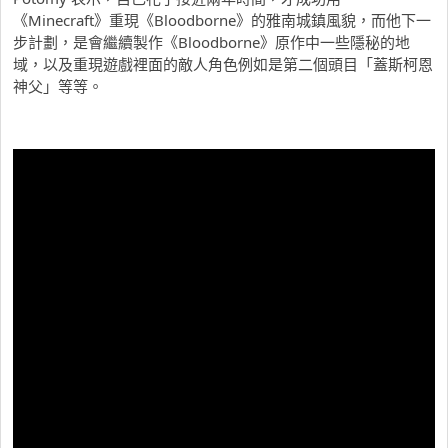
《Minecraft》重現《Bloodborne》的雅南城鎮風貌，而他下一
步計劃，是會繼續製作《Bloodborne》原作中一些隱秘的地
域，以及重現遊戲裡面的敵人角色例如是第二個頭目「蓋斯柯恩
神父」等等。