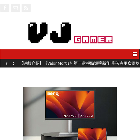
‹
›
【遊戲介紹】《Valor Mortis》第一身視點類魂新作 拿破崙軍亡靈以
槍械劍與魔法殺敵