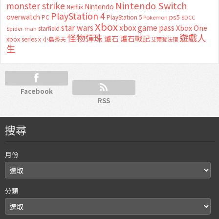
Nintendo Switch
monster strike
Nintendo
Netflix
PlayStation 4
overwatch
ps5
PC
PlayStation 5
Pokemon
SDCC
Xbox
star wars
xbox game pass
Xbox One
starfield
Spider-man
怪物彈珠
遊戲人
爐石
爐石戰記
xbox series x
小島秀夫
艾爾登法環
生
Facebook
RSS
搜尋
月份
分類