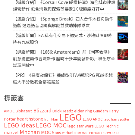
【遊戲介紹】《Corsair Cove 縱橫秘灣》海盜城市建設
經營新作 包含海戰與探索等要素1.0版極度好評中
【遊戲介紹】《Sponge Break》四人合作木筏舟動作
遊戲 通過語音協調與解謎並救助掉隊隊友
【遊戲新聞】EA 私有化交易下週完成・沙地財團即將
持有九成股份
【遊戲新聞】《1666: Amsterdam》前《刺客教條》
創意總監動作冒險新作 歷時十多年開發新影片釋出序章
試玩開放中
【PR】《惡魔夜瘋狂》養成型RTA模擬RPG 死越多越
強大不分敵我全部殺殺殺
標籤雲
Blizzard
AMOC
BrickHeadz
elden ring
Gundam
Harry
Biohazard
LEGO
hearthstone
Potter
LEGO AMOC
lego harry potter
Iron Man
LEGO MOC
LEGO Ideas
lego star wars
LEGO Technic
Mhchan
marvel
MOC
Monster Hunter
MONSTER HUNTER WORLD