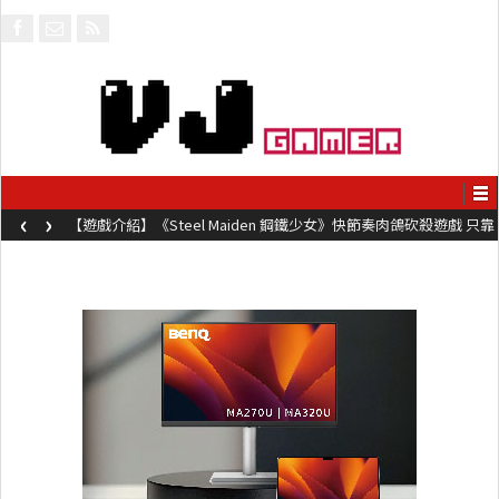
‹
›
【遊戲介紹】《Steel Maiden 鋼鐵少女》快節奏肉鴿砍殺遊戲 只靠
兩鍵操作動作極致流暢試玩上架中