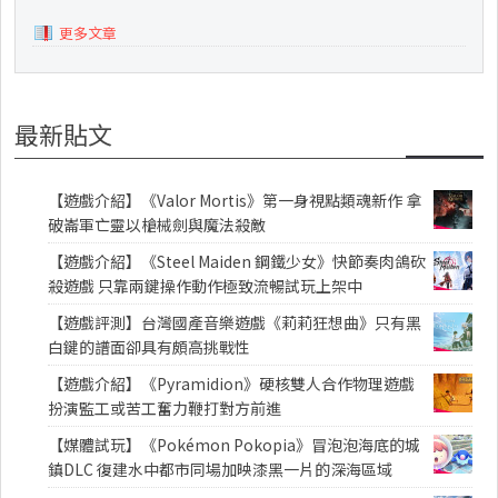
更多文章
最新貼文
【遊戲介紹】《Valor Mortis》第一身視點類魂新作 拿
破崙軍亡靈以槍械劍與魔法殺敵
【遊戲介紹】《Steel Maiden 鋼鐵少女》快節奏肉鴿砍
殺遊戲 只靠兩鍵操作動作極致流暢試玩上架中
【遊戲評測】台灣國產音樂遊戲《莉莉狂想曲》只有黑
白鍵的譜面卻具有頗高挑戰性
【遊戲介紹】《Pyramidion》硬核雙人合作物理遊戲
扮演監工或苦工奮力鞭打對方前進
【媒體試玩】《Pokémon Pokopia》冒泡泡海底的城
鎮DLC 復建水中都市同場加映漆黑一片的深海區域