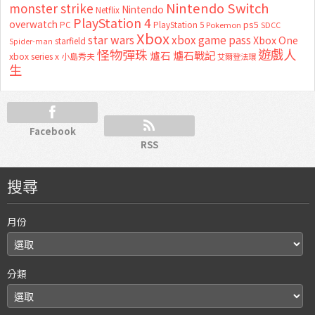
Nintendo Switch
monster strike
Nintendo
Netflix
PlayStation 4
overwatch
ps5
PC
PlayStation 5
Pokemon
SDCC
Xbox
star wars
xbox game pass
Xbox One
starfield
Spider-man
怪物彈珠
遊戲人
爐石
爐石戰記
xbox series x
小島秀夫
艾爾登法環
生
Facebook
RSS
搜尋
月份
分類