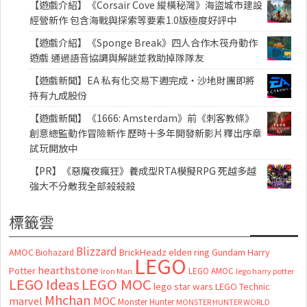
【遊戲介紹】《Corsair Cove 縱橫秘灣》海盜城市建設
經營新作 包含海戰與探索等要素1.0版極度好評中
【遊戲介紹】《Sponge Break》四人合作木筏舟動作
遊戲 通過語音協調與解謎並救助掉隊隊友
【遊戲新聞】EA 私有化交易下週完成・沙地財團即將
持有九成股份
【遊戲新聞】《1666: Amsterdam》前《刺客教條》
創意總監動作冒險新作 歷時十多年開發新影片釋出序章
試玩開放中
【PR】《惡魔夜瘋狂》養成型RTA模擬RPG 死越多越
強大不分敵我全部殺殺殺
標籤雲
Blizzard
AMOC
BrickHeadz
elden ring
Gundam
Harry
Biohazard
LEGO
hearthstone
Potter
LEGO AMOC
lego harry potter
Iron Man
LEGO MOC
LEGO Ideas
lego star wars
LEGO Technic
Mhchan
marvel
MOC
Monster Hunter
MONSTER HUNTER WORLD