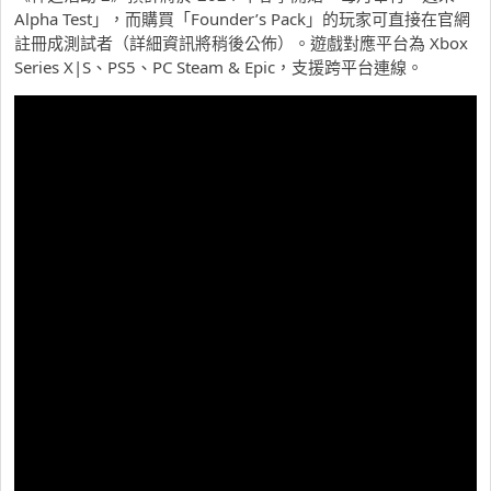
Alpha Test」，而購買「Founder’s Pack」的玩家可直接在官網
註冊成測試者（詳細資訊將稍後公佈）。遊戲對應平台為 Xbox
Series X|S、PS5、PC Steam & Epic，支援跨平台連線。