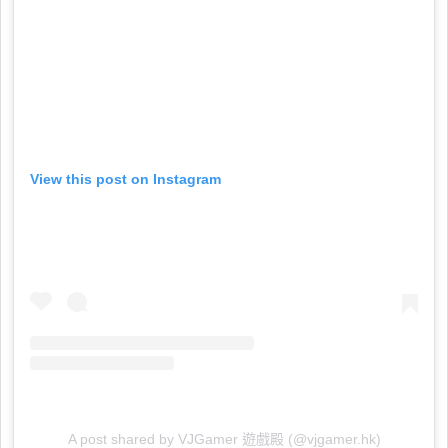
View this post on Instagram
A post shared by VJGamer 遊戲殿 (@vjgamer.hk)