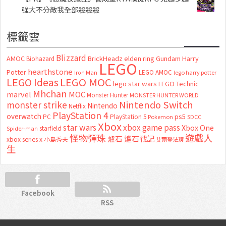
強大不分敵我全部殺殺殺
標籤雲
Blizzard
AMOC
BrickHeadz
elden ring
Gundam
Harry
Biohazard
LEGO
hearthstone
Potter
LEGO AMOC
lego harry potter
Iron Man
LEGO MOC
LEGO Ideas
lego star wars
LEGO Technic
Mhchan
marvel
MOC
Monster Hunter
MONSTER HUNTER WORLD
Nintendo Switch
monster strike
Nintendo
Netflix
PlayStation 4
overwatch
ps5
PC
PlayStation 5
Pokemon
SDCC
Xbox
star wars
xbox game pass
Xbox One
starfield
Spider-man
怪物彈珠
遊戲人
爐石
爐石戰記
xbox series x
小島秀夫
艾爾登法環
生
Facebook
RSS