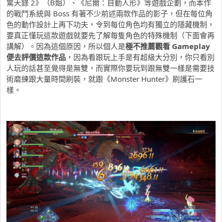
驚天錄 2》（B姐）、《尼爾：自動人形》等遊戲企劃，而本作
的戰鬥系統與 Boss 有著不少前述兩款作品的影子，但在每位角
色的動作設計上再下功夫，令到每位角色均有獨立的隱藏機制，
要真正懂玩這款遊戲就要先了解每隻角色的特殊機制（下面會再
講解）。因為這個原因，所以個人是
極不推薦觀看 Gameplay
便去評價這款作品
，因為看跟玩上手是有超級大分別，你只看別
人玩的話甚至覺得是無雙，而實際你要玩到跟無雙一樣是需要技
術磨練跟大量時間刷裝，就跟《Monster Hunter》刷護石一
樣。