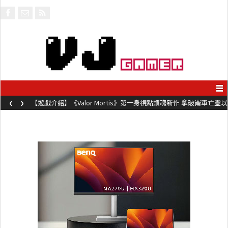
‹
›
【遊戲介紹】《Valor Mortis》第一身視點類魂新作 拿破崙軍亡靈以
槍械劍與魔法殺敵