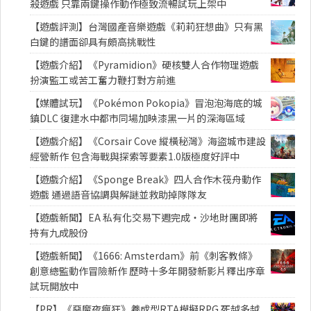
殺遊戲 只靠兩鍵操作動作極致流暢試玩上架中
【遊戲評測】台灣國產音樂遊戲《莉莉狂想曲》只有黑
白鍵的譜面卻具有頗高挑戰性
【遊戲介紹】《Pyramidion》硬核雙人合作物理遊戲
扮演監工或苦工奮力鞭打對方前進
【媒體試玩】《Pokémon Pokopia》冒泡泡海底的城
鎮DLC 復建水中都市同場加映漆黑一片的深海區域
【遊戲介紹】《Corsair Cove 縱橫秘灣》海盜城市建設
經營新作 包含海戰與探索等要素1.0版極度好評中
【遊戲介紹】《Sponge Break》四人合作木筏舟動作
遊戲 通過語音協調與解謎並救助掉隊隊友
【遊戲新聞】EA 私有化交易下週完成・沙地財團即將
持有九成股份
【遊戲新聞】《1666: Amsterdam》前《刺客教條》
創意總監動作冒險新作 歷時十多年開發新影片釋出序章
試玩開放中
【PR】《惡魔夜瘋狂》養成型RTA模擬RPG 死越多越