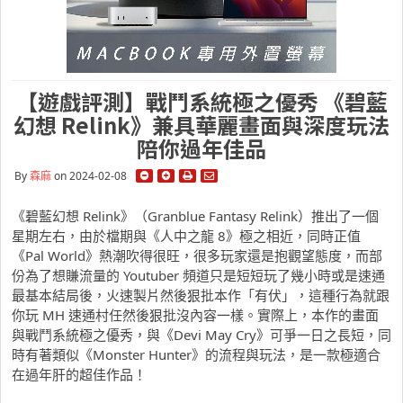
【遊戲評測】戰鬥系統極之優秀 《碧藍
幻想 Relink》兼具華麗畫面與深度玩法
陪你過年佳品
By
森麻
on 2024-02-08
《碧藍幻想 Relink》（Granblue Fantasy Relink）推出了一個
星期左右，由於檔期與《人中之龍 8》極之相近，同時正值
《Pal World》熱潮吹得很旺，很多玩家還是抱觀望態度，而部
份為了想賺流量的 Youtuber 頻道只是短短玩了幾小時或是速通
最基本結局後，火速製片然後狠批本作「有伏」，這種行為就跟
你玩 MH 速通村任然後狠批沒內容一樣。實際上，本作的畫面
與戰鬥系統極之優秀，與《Devi May Cry》可爭一日之長短，同
時有著類似《Monster Hunter》的流程與玩法，是一款極適合
在過年肝的超佳作品！