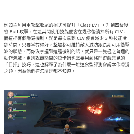
例如主角用重攻擊收尾的招式可提升「Class LV」，升到四級後
會 Buff 攻擊，在這其間使用技能便會在幾秒後消掉所有 CLV，
而這裡有個隱藏機制，就是每次拿到 CLV 便會減少 3 秒技能冷
卻時間，只要掌握得好，整場都可維持敵人減防跟長期可用衝擊
波的狀態，而你沒掌握到這種機制的話，就只是一隻極之普通的
動作遊戲，更別說最簡單的拉卡姆也需要用到格鬥遊戲常見的
「目押」技巧，這也解釋了為什麼一堆速食型評測會說本作膚淺
之類，因為他們連怎麼玩都不知道。