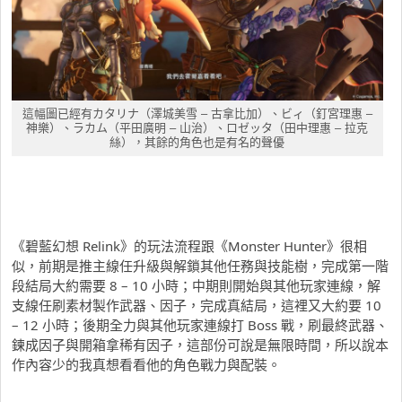
這幅圖已經有カタリナ（澤城美雪 – 古拿比加）、ビィ（釘宮理惠 –
神樂）、ラカム（平田廣明 – 山治）、ロゼッタ（田中理惠 – 拉克
絲），其餘的角色也是有名的聲優
《碧藍幻想 Relink》的玩法流程跟《Monster Hunter》很相
似，前期是推主線任升級與解鎖其他任務與技能樹，完成第一階
段結局大約需要 8 – 10 小時；中期則開始與其他玩家連線，解
支線任刷素材製作武器、因子，完成真結局，這裡又大約要 10
– 12 小時；後期全力與其他玩家連線打 Boss 戰，刷最終武器、
鍊成因子與開箱拿稀有因子，這部份可說是無限時間，所以說本
作內容少的我真想看看他的角色戰力與配裝。