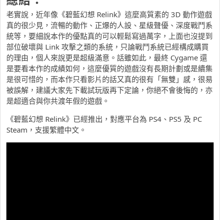
老實說，近年像《碧藍幻想 Relink》這麼高質素的 3D 動作遊戲
真的很少見，流暢的動作、正爆的人設、星級聲優、深度戰鬥系
統等，要細說本作的優點真的可以輕鬆寫過萬字，上面也沒提到
部位破壞與 Link 攻擊之類的系統，只論戰鬥系統已經構成購買
的理由，個人來說更是超級滿意。話雖如此，最終 Cygame 還
是要看本作的成績如何，這麼優質的遊戲沒有長期計劃或是續集
是很可惜的，而本作只看影片的話又真的很有「無雙」感，很易
被誤解，建議大家先下載試玩版再下定論，你絕不會後悔的，亦
是超適合與你共渡年假的遊戲。
《碧藍幻想 Relink》已經推出，對應平台為 PS4、PS5 及 PC
Steam，支援繁體中文。