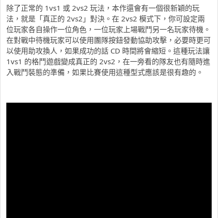
除了正常的 1vs1 或 2vs2 玩法，本作還會有一個很新穎的玩
法，就是「真正的 2vs2」對決。在 2vs2 模式下，你可設定兩
位玩家各自操作一位角色，一位玩家上場戰鬥另一名玩家待機。
在對戰中待機玩家可以使用團隊按鈕發動協助攻擊，必要時更可
以使用助攻換人，如果成功的話 CD 時間將會縮短。這種玩法讓
1vs1 的格鬥遊戲變成真正的 2vs2，在一旁看的隊友也有隨時進
入戰鬥裝態的準備，如果比賽使用這種型式應該是很有趣的。