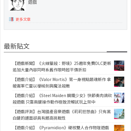
遊戲
更多文章
最新貼文
【遊戲新聞】《火線獵殺：野境》25週年免費DLC更新
追加大量內容同時系舊作限時超平價折扣
【遊戲介紹】《Valor Mortis》第一身視點類魂新作 拿
破崙軍亡靈以槍械劍與魔法殺敵
【遊戲介紹】《Steel Maiden 鋼鐵少女》快節奏肉鴿砍
殺遊戲 只靠兩鍵操作動作極致流暢試玩上架中
【遊戲評測】台灣國產音樂遊戲《莉莉狂想曲》只有黑
白鍵的譜面卻具有頗高挑戰性
【遊戲介紹】《Pyramidion》硬核雙人合作物理遊戲