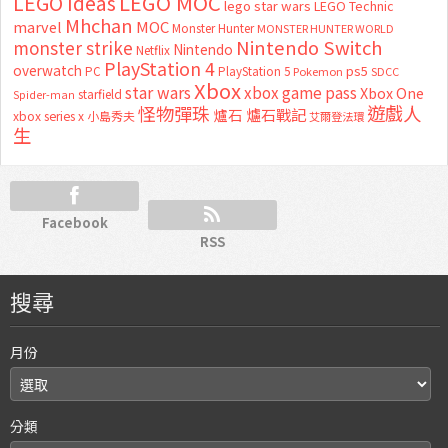
LEGO MOC
LEGO Ideas
lego star wars
LEGO Technic
Mhchan
marvel
MOC
Monster Hunter
MONSTER HUNTER WORLD
Nintendo Switch
monster strike
Nintendo
Netflix
PlayStation 4
overwatch
ps5
PC
PlayStation 5
Pokemon
SDCC
Xbox
star wars
xbox game pass
Xbox One
starfield
Spider-man
怪物彈珠
遊戲人
爐石
爐石戰記
xbox series x
小島秀夫
艾爾登法環
生
Facebook
RSS
搜尋
月份
分類