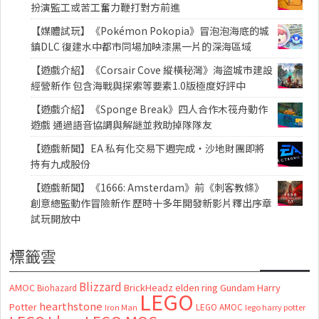
扮演監工或苦工奮力鞭打對方前進
【媒體試玩】《Pokémon Pokopia》冒泡泡海底的城
鎮DLC 復建水中都市同場加映漆黑一片的深海區域
【遊戲介紹】《Corsair Cove 縱橫秘灣》海盜城市建設
經營新作 包含海戰與探索等要素1.0版極度好評中
【遊戲介紹】《Sponge Break》四人合作木筏舟動作
遊戲 通過語音協調與解謎並救助掉隊隊友
【遊戲新聞】EA 私有化交易下週完成・沙地財團即將
持有九成股份
【遊戲新聞】《1666: Amsterdam》前《刺客教條》
創意總監動作冒險新作 歷時十多年開發新影片釋出序章
試玩開放中
標籤雲
Blizzard
AMOC
BrickHeadz
elden ring
Gundam
Harry
Biohazard
LEGO
hearthstone
Potter
LEGO AMOC
lego harry potter
Iron Man