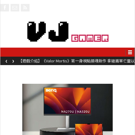
‹
›
【遊戲介紹】《Valor Mortis》第一身視點類魂新作 拿破崙軍亡靈以
槍械劍與魔法殺敵