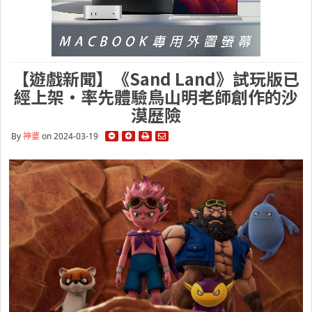
【遊戲新聞】《Sand Land》試玩版已
經上架・率先體驗鳥山明老師創作的沙
漠歷險
By
神婆
on 2024-03-19