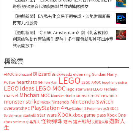
遊戲 通過語音協調與解謎並救助掉隊隊友
【遊戲新聞】EA 私有化交易下週完成・沙地財團即將
持有九成股份
【遊戲新聞】《1666: Amsterdam》前《刺客教條》
創意總監動作冒險新作 歷時十多年開發新影片釋出序章
試玩開放中
標籤雲
Blizzard
AMOC
BrickHeadz
elden ring
Gundam
Harry
Biohazard
LEGO
hearthstone
Potter
LEGO AMOC
lego harry potter
Iron Man
LEGO MOC
LEGO Ideas
lego star wars
LEGO Technic
Mhchan
marvel
MOC
Monster Hunter
MONSTER HUNTER WORLD
Nintendo Switch
monster strike
Nintendo
Netflix
PlayStation 4
overwatch
ps5
PC
PlayStation 5
Pokemon
SDCC
Xbox
star wars
xbox game pass
Xbox One
starfield
Spider-man
怪物彈珠
遊戲人
爐石
爐石戰記
xbox series x
小島秀夫
艾爾登法環
生