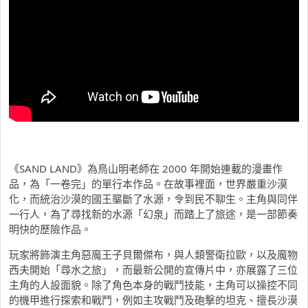
《SAND LAND》為鳥山明老師在 2000 年開始連載的漫畫作
品，為「一卷完」的單行本作品。在故事裡面，世界嚴重沙漠
化，而統治沙漠的國王壟斷了水源，令到民不聊生。主角與同伴
一行人，為了尋找新的水源「幻泉」而踏上了旅途，是一部節奏
明快的歷險作品。
玩家將飾演主角惡魔王子貝爾傑布，與人類警衛拉歐，以及魔物
西夫開始「尋水之旅」，而最新公開的宣傳片中，亦展露了三位
主角的人設面貌。除了角色本身的戰鬥技能，主角可以操控不同
的機甲進行探索和戰鬥，例如主攻戰鬥及砲擊的坦克、擅長沙漠