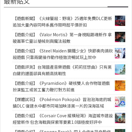
最新貼文
【遊戲新聞】《火線獵殺：野境》25週年免費DLC更新
追加大量內容同時系舊作限時超平價折扣
【遊戲介紹】《Valor Mortis》第一身視點類魂新作 拿
破崙軍亡靈以槍械劍與魔法殺敵
【遊戲介紹】《Steel Maiden 鋼鐵少女》快節奏肉鴿砍
殺遊戲 只靠兩鍵操作動作極致流暢試玩上架中
【遊戲評測】台灣國產音樂遊戲《莉莉狂想曲》只有黑
白鍵的譜面卻具有頗高挑戰性
【遊戲介紹】《Pyramidion》硬核雙人合作物理遊戲
扮演監工或苦工奮力鞭打對方前進
【媒體試玩】《Pokémon Pokopia》冒泡泡海底的城
鎮DLC 復建水中都市同場加映漆黑一片的深海區域
【遊戲介紹】《Corsair Cove 縱橫秘灣》海盜城市建設
經營新作 包含海戰與探索等要素1.0版極度好評中
【遊戲介紹】《Sponge Break》四人合作木筏舟動作