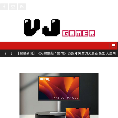
‹
›
【遊戲新聞】《火線獵殺：野境》25週年免費DLC更新 追加大量內
容同時系舊作限時超平價折扣