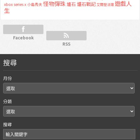
怪物彈珠
遊戲人
爐石
爐石戰記
xbox series x
小島秀夫
艾爾登法環
生
Facebook
RSS
搜尋
月份
分類
搜尋