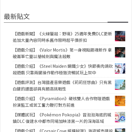
最新貼文
【遊戲新聞】《火線獵殺：野境》25週年免費DLC更新
追加大量內容同時系舊作限時超平價折扣
【遊戲介紹】《Valor Mortis》第一身視點類魂新作 拿
破崙軍亡靈以槍械劍與魔法殺敵
【遊戲介紹】《Steel Maiden 鋼鐵少女》快節奏肉鴿砍
殺遊戲 只靠兩鍵操作動作極致流暢試玩上架中
【遊戲評測】台灣國產音樂遊戲《莉莉狂想曲》只有黑
白鍵的譜面卻具有頗高挑戰性
【遊戲介紹】《Pyramidion》硬核雙人合作物理遊戲
扮演監工或苦工奮力鞭打對方前進
【媒體試玩】《Pokémon Pokopia》冒泡泡海底的城
鎮DLC 復建水中都市同場加映漆黑一片的深海區域
【遊戲介紹】《Corsair Cove 縱橫秘灣》海盜城市建設