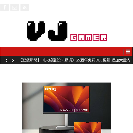
‹
›
【遊戲新聞】《火線獵殺：野境》25週年免費DLC更新 追加大量內
容同時系舊作限時超平價折扣