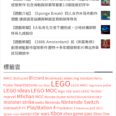
經營新作 包含海戰與探索等要素1.0版極度好評中
【遊戲介紹】《Sponge Break》四人合作木筏舟動作
遊戲 通過語音協調與解謎並救助掉隊隊友
【遊戲新聞】EA 私有化交易下週完成・沙地財團即將
持有九成股份
【遊戲新聞】《1666: Amsterdam》前《刺客教條》
創意總監動作冒險新作 歷時十多年開發新影片釋出序章
試玩開放中
標籤雲
Blizzard
AMOC
BrickHeadz
elden ring
Gundam
Harry
Biohazard
LEGO
hearthstone
Potter
LEGO AMOC
lego harry potter
Iron Man
LEGO MOC
LEGO Ideas
lego star wars
LEGO Technic
Mhchan
marvel
MOC
Monster Hunter
MONSTER HUNTER WORLD
Nintendo Switch
monster strike
Nintendo
Netflix
PlayStation 4
overwatch
ps5
PC
PlayStation 5
Pokemon
SDCC
Xbox
star wars
xbox game pass
Xbox One
starfield
Spider-man