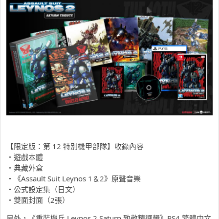
【限定版：第 12 特別機甲部隊】收錄內容
・遊戲本體
・典藏外盒
・《Assault Suit Leynos 1＆2》原聲音樂
・公式設定集（日文）
・雙面封面（2張）
另外，《重裝機兵 Leynos 2 Saturn 致敬精選輯》PS4 繁體中文