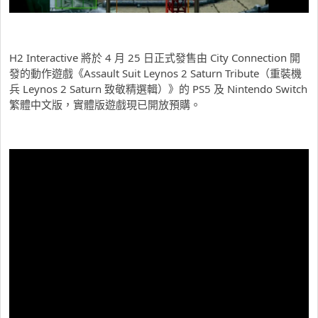
H2 Interactive 將於 4 月 25 日正式發售由 City Connection 開
發的動作遊戲《Assault Suit Leynos 2 Saturn Tribute（重裝機
兵 Leynos 2 Saturn 致敬精選輯）》的 PS5 及 Nintendo Switch
繁體中文版，實體版遊戲現已開放預購。