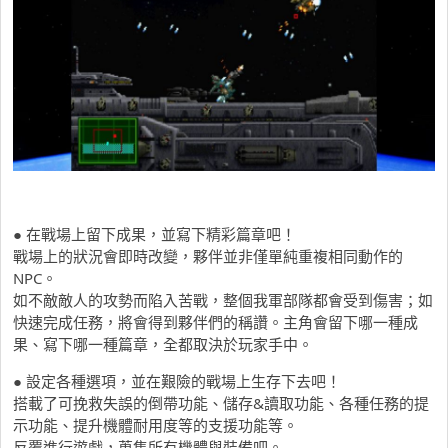
● 在戰場上留下成果，並寫下精彩篇章吧！
戰場上的狀況會即時改變，夥伴並非僅單純重複相同動作的
NPC。
如不敵敵人的攻勢而陷入苦戰，整個我軍部隊都會受到傷害；如
快速完成任務，將會得到夥伴們的稱讚。主角會留下哪一種成
果、寫下哪一種篇章，全都取決於玩家手中。
● 設定各種選項，並在艱險的戰場上生存下去吧！
搭載了可挽救失誤的倒帶功能、儲存&讀取功能、各種任務的提
示功能、提升機體耐用度等的支援功能等。
反覆進行遊戲，蒐集所有機體與裝備吧。