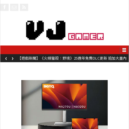
‹
›
【遊戲新聞】《火線獵殺：野境》25週年免費DLC更新 追加大量內
容同時系舊作限時超平價折扣