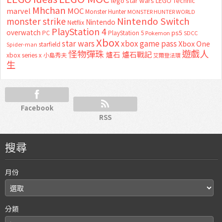
lego star wars
LEGO Technic
Mhchan
marvel
MOC
Monster Hunter
MONSTER HUNTER WORLD
Nintendo Switch
monster strike
Nintendo
Netflix
PlayStation 4
overwatch
ps5
PC
PlayStation 5
Pokemon
SDCC
Xbox
star wars
xbox game pass
Xbox One
starfield
Spider-man
怪物彈珠
遊戲人
爐石
爐石戰記
xbox series x
小島秀夫
艾爾登法環
生
Facebook
RSS
搜尋
月份
分類