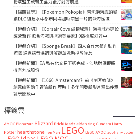
扮演監工或苦工奮力鞭打對方前進
【媒體試玩】《Pokémon Pokopia》冒泡泡海底的城
鎮DLC 復建水中都市同場加映漆黑一片的深海區域
【遊戲介紹】《Corsair Cove 縱橫秘灣》海盜城市建設
經營新作 包含海戰與探索等要素1.0版極度好評中
【遊戲介紹】《Sponge Break》四人合作木筏舟動作
遊戲 通過語音協調與解謎並救助掉隊隊友
【遊戲新聞】EA 私有化交易下週完成・沙地財團即將
持有九成股份
【遊戲新聞】《1666: Amsterdam》前《刺客教條》
創意總監動作冒險新作 歷時十多年開發新影片釋出序章
試玩開放中
標籤雲
Blizzard
AMOC
BrickHeadz
elden ring
Gundam
Harry
Biohazard
LEGO
hearthstone
Potter
LEGO AMOC
lego harry potter
Iron Man
LEGO MOC
LEGO Ideas