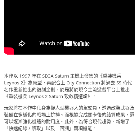
本作以 1997 年在 SEGA Saturn 主機上發售的《重裝機兵
Leynos 2》為原型，再配合上 City Connection 將過去 SS 時代
名作重新推出的復刻企劃，於是將於現今主流遊戲平台上推出
《重裝機兵 Leynos 2 Saturn 致敬精選輯》。
玩家將在本作中化身為擬人型機器人的駕駛員，透過改裝武器及
裝備在多樣化的戰場上拚搏。而根據完成關卡後的結算成果，還
可以逐漸強化機體的耐用度。此外，為符合現代趨勢，新增了
「快速紀錄 / 讀取」以及「回溯」兩項機能。