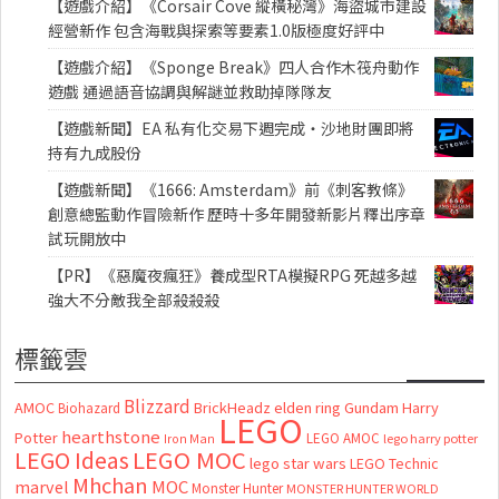
【遊戲介紹】《Corsair Cove 縱橫秘灣》海盜城市建設
經營新作 包含海戰與探索等要素1.0版極度好評中
【遊戲介紹】《Sponge Break》四人合作木筏舟動作
遊戲 通過語音協調與解謎並救助掉隊隊友
【遊戲新聞】EA 私有化交易下週完成・沙地財團即將
持有九成股份
【遊戲新聞】《1666: Amsterdam》前《刺客教條》
創意總監動作冒險新作 歷時十多年開發新影片釋出序章
試玩開放中
【PR】《惡魔夜瘋狂》養成型RTA模擬RPG 死越多越
強大不分敵我全部殺殺殺
標籤雲
Blizzard
AMOC
BrickHeadz
elden ring
Gundam
Harry
Biohazard
LEGO
hearthstone
Potter
LEGO AMOC
lego harry potter
Iron Man
LEGO MOC
LEGO Ideas
lego star wars
LEGO Technic
Mhchan
marvel
MOC
Monster Hunter
MONSTER HUNTER WORLD