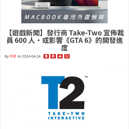
【遊戲新聞】發行商 Take-Two 宣佈裁
員 600 人・或影響《GTA 6》的開發進
度
By
神婆
on 2024-04-24