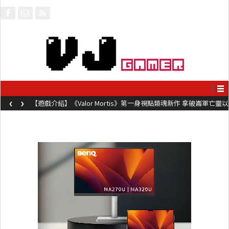
‹
›
【遊戲介紹】《Valor Mortis》第一身視點類魂新作 拿破崙軍亡靈以
槍械劍與魔法殺敵