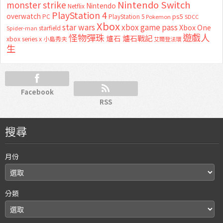
Nintendo Switch
monster strike
Nintendo
Netflix
PlayStation 4
overwatch
ps5
PC
PlayStation 5
Pokemon
SDCC
Xbox
star wars
xbox game pass
Xbox One
starfield
Spider-man
怪物彈珠
遊戲人
爐石
爐石戰記
xbox series x
小島秀夫
艾爾登法環
生
Facebook
RSS
搜尋
月份
分類