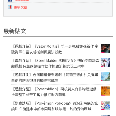
更多文章
最新貼文
【遊戲介紹】《Valor Mortis》第一身視點類魂新作 拿
破崙軍亡靈以槍械劍與魔法殺敵
【遊戲介紹】《Steel Maiden 鋼鐵少女》快節奏肉鴿砍
殺遊戲 只靠兩鍵操作動作極致流暢試玩上架中
【遊戲評測】台灣國產音樂遊戲《莉莉狂想曲》只有黑
白鍵的譜面卻具有頗高挑戰性
【遊戲介紹】《Pyramidion》硬核雙人合作物理遊戲
扮演監工或苦工奮力鞭打對方前進
【媒體試玩】《Pokémon Pokopia》冒泡泡海底的城
鎮DLC 復建水中都市同場加映漆黑一片的深海區域