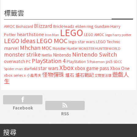
標籤雲
Blizzard
AMOC
BrickHeadz
elden ring
Gundam
Harry
Biohazard
LEGO
hearthstone
Potter
LEGO AMOC
lego harry potter
Iron Man
LEGO MOC
LEGO Ideas
lego star wars
LEGO Technic
Mhchan
marvel
MOC
Monster Hunter
MONSTER HUNTER WORLD
Nintendo Switch
monster strike
Nintendo
Netflix
PlayStation 4
overwatch
ps5
PC
PlayStation 5
Pokemon
SDCC
Xbox
star wars
xbox game pass
Xbox One
starfield
Spider-man
怪物彈珠
遊戲人
爐石
爐石戰記
xbox series x
小島秀夫
艾爾登法環
生
Facebook
RSS
搜尋