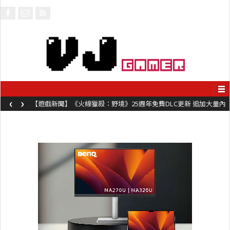
‹
›
【遊戲新聞】《火線獵殺：野境》25週年免費DLC更新 追加大量內
容同時系舊作限時超平價折扣