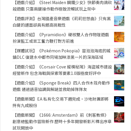
【遊戲介紹】《Steel Maiden 鋼鐵少女》快節奏肉鴿砍
殺遊戲 只靠兩鍵操作動作極致流暢試玩上架中
【遊戲評測】台灣國產音樂遊戲《莉莉狂想曲》只有黑
白鍵的譜面卻具有頗高挑戰性
【遊戲介紹】《Pyramidion》硬核雙人合作物理遊戲
扮演監工或苦工奮力鞭打對方前進
【媒體試玩】《Pokémon Pokopia》冒泡泡海底的城
鎮DLC 復建水中都市同場加映漆黑一片的深海區域
【遊戲介紹】《Corsair Cove 縱橫秘灣》海盜城市建設
經營新作 包含海戰與探索等要素1.0版極度好評中
【遊戲介紹】《Sponge Break》四人合作木筏舟動作
遊戲 通過語音協調與解謎並救助掉隊隊友
【遊戲新聞】EA 私有化交易下週完成・沙地財團即將
持有九成股份
【遊戲新聞】《1666: Amsterdam》前《刺客教條》
創意總監動作冒險新作 歷時十多年開發新影片釋出序章
試玩開放中