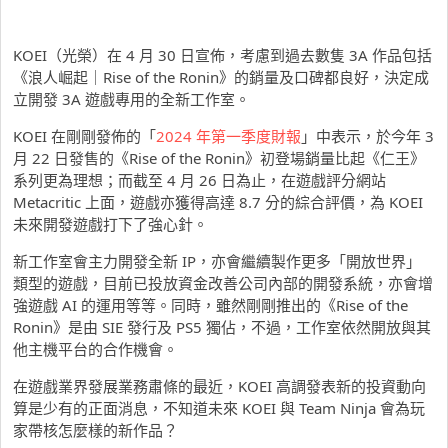
KOEI（光榮）在 4 月 30 日宣佈，考慮到過去數隻 3A 作品包括
《浪人崛起｜Rise of the Ronin》的銷量及口碑都良好，決定成
立開發 3A 遊戲專用的全新工作室。
KOEI 在剛剛發佈的「
2024 年第一季度財報
」中表示，於今年 3
月 22 日發售的《Rise of the Ronin》初登場銷量比起《仁王》
系列更為理想；而截至 4 月 26 日為止，在遊戲評分網站
Metacritic 上面，遊戲亦獲得高達 8.7 分的綜合評價，為 KOEI
未來開發遊戲打下了強心針。
新工作室會主力開發全新 IP，亦會繼續製作更多「開放世界」
類型的遊戲，目前已投放資金改善公司內部的開發系統，亦會增
強遊戲 AI 的運用等等。同時，雖然剛剛推出的《Rise of the
Ronin》是由 SIE 發行及 PS5 獨佔，不過，工作室依然開放與其
他主機平台的合作機會。
在遊戲業界發展業務肅條的最近，KOEI 高調發表新的投資動向
算是少有的正面消息，不知道未來 KOEI 與 Team Ninja 會為玩
家帶核怎麼樣的新作品？