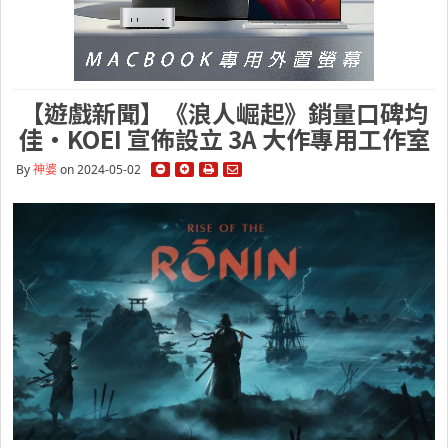
【遊戲新聞】《浪人崛起》銷量口碑均
佳・KOEI 宣佈設立 3A 大作專用工作室
By
神婆
on 2024-05-02