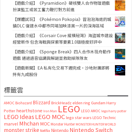
【遊戲介紹】《Pyramidion》硬核雙人合作物理遊戲
扮演監工或苦工奮力鞭打對方前進
【媒體試玩】《Pokémon Pokopia》冒泡泡海底的城
鎮DLC 復建水中都市同場加映漆黑一片的深海區域
【遊戲介紹】《Corsair Cove 縱橫秘灣》海盜城市建設
經營新作 包含海戰與探索等要素1.0版極度好評中
【遊戲介紹】《Sponge Break》四人合作木筏舟動作
遊戲 通過語音協調與解謎並救助掉隊隊友
【遊戲新聞】EA 私有化交易下週完成・沙地財團即將
持有九成股份
標籤雲
Blizzard
AMOC
BrickHeadz
elden ring
Gundam
Harry
Biohazard
LEGO
hearthstone
Potter
LEGO AMOC
lego harry potter
Iron Man
LEGO MOC
LEGO Ideas
lego star wars
LEGO Technic
Mhchan
marvel
MOC
Monster Hunter
MONSTER HUNTER WORLD
Nintendo Switch
monster strike
Nintendo
Netflix