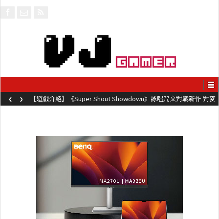
‹
›
【遊戲介紹】《Super Shout Showdown》詠唱咒文對戰新作 對麥
克風唸咒可自訂咒文越長越強