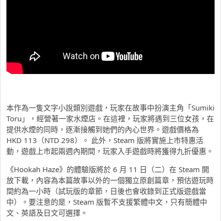
本作為一隻文字小說類別遊戲，
玩家在故事中扮演主角「Sumiki
Toru」，經營著一家水煙店。在這裡，玩家將遇到三位女孩，在
提供水煙的同時，逐漸接觸到她們的內心世界。遊戲價格為
HKD 113（NTD 298）。 此外，Steam 版將實施上市特惠活
動，遊戲上市起兩週內期間，玩家入手遊戲時將獲得九折優惠。
《Hookah Haze》的體驗版將於 6 月 11 日（二）在 Steam 開
放下載，內容為本篇故事以外的一個獨立原創篇章，預估遊玩時
間約為一小時（試玩版的章節，日後也會收錄到正式版遊戲當
中）。要注意的是，Steam 版暫不支援繁體中文，只有簡體中
文、英語及日文可選擇。