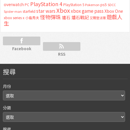
PlayStation 4
overwatch
ps5
PC
PlayStation 5
Pokemon
SDCC
Xbox
star wars
xbox game pass
Xbox One
starfield
Spider-man
怪物彈珠
遊戲人
爐石
爐石戰記
xbox series x
小島秀夫
艾爾登法環
生
Facebook
RSS
搜尋
月份
分類
搜尋