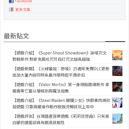
Facebook
更多文章
最新貼文
【遊戲介紹】《Super Shout Showdown》詠唱咒文
對戰新作 對麥克風唸咒可自訂咒文越長越強
【遊戲新聞】《火線獵殺：野境》25週年免費DLC更新
追加大量內容同時系舊作限時超平價折扣
【遊戲介紹】《Valor Mortis》第一身視點類魂新作 拿
破崙軍亡靈以槍械劍與魔法殺敵
【遊戲介紹】《Steel Maiden 鋼鐵少女》快節奏肉鴿砍
殺遊戲 只靠兩鍵操作動作極致流暢試玩上架中
【遊戲評測】台灣國產音樂遊戲《莉莉狂想曲》只有黑
白鍵的譜面卻具有頗高挑戰性