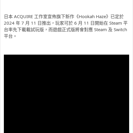
日本
ACQUIRE 工作室宣佈旗下新作《Hookah Haze》已定於
2024 年 7 月 11 日推出，玩家可於 6 月 11 日開始在 Steam 平
台率先下載載試玩版，而遊戲正式版將會對應 Steam 及 Switch
平台。