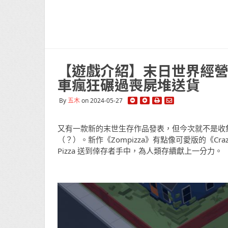
【遊戲介紹】末日世界經營披
車瘋狂碾過喪屍堆送貨
By
五木
on 2024-05-27
又有一款新的末世生存作品發表，但今次就不是收集材
（？）。新作《Zompizza》有點像可愛版的《Cr
Pizza 送到倖存者手中，為人類存續獻上一分力。