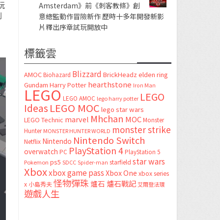
玩
Amsterdam》前《刺客教條》創
到
意總監動作冒險新作 歷時十多年開發新影
片釋出序章試玩開放中
標籤雲
Blizzard
AMOC
BrickHeadz
elden ring
Biohazard
hearthstone
Gundam
Harry Potter
Iron Man
LEGO
LEGO
LEGO AMOC
lego harry potter
LEGO MOC
Ideas
lego star wars
Mhchan
marvel
MOC
LEGO Technic
Monster
monster strike
Hunter
MONSTER HUNTER WORLD
Nintendo Switch
Nintendo
Netflix
PlayStation 4
overwatch
PC
PlayStation 5
star wars
ps5
starfield
Pokemon
SDCC
Spider-man
Xbox
xbox game pass
Xbox One
xbox series
怪物彈珠
爐石
爐石戰記
x
小島秀夫
艾爾登法環
遊戲人生