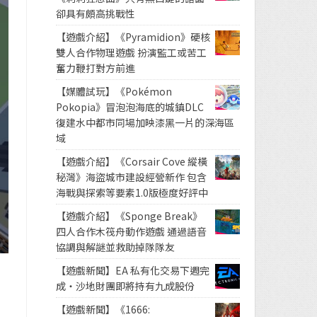
卻具有頗高挑戰性
【遊戲介紹】《Pyramidion》硬核
雙人合作物理遊戲 扮演監工或苦工
奮力鞭打對方前進
【媒體試玩】《Pokémon
Pokopia》冒泡泡海底的城鎮DLC
復建水中都市同場加映漆黑一片的深海區
域
【遊戲介紹】《Corsair Cove 縱橫
秘灣》海盜城市建設經營新作 包含
海戰與探索等要素1.0版極度好評中
【遊戲介紹】《Sponge Break》
四人合作木筏舟動作遊戲 通過語音
協調與解謎並救助掉隊隊友
【遊戲新聞】EA 私有化交易下週完
成・沙地財團即將持有九成股份
【遊戲新聞】《1666: