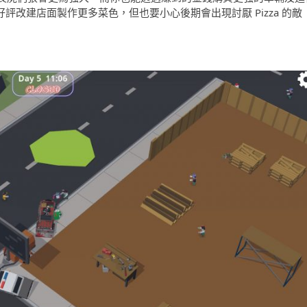
得好評改建店面製作更多菜色，但也要小心後期會出現討厭 Pizza 的敵