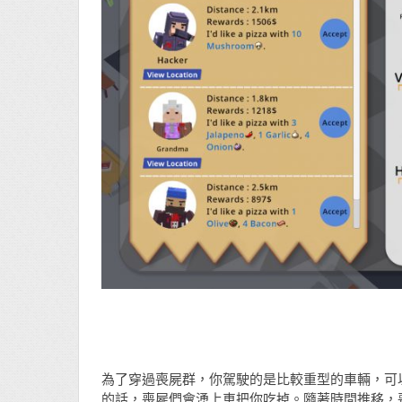
為了穿過喪屍群，你駕駛的是比較重型的車輛，可
的話，喪屍們會湧上車把你吃掉。隨著時間推移，