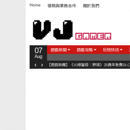
Home
徵稿與業務合作
關於我們
07
遊戲新聞
遊戲攻略
玩物快訊
Aug
‹
›
【遊戲新聞】《火線獵殺：野境》25週年免費DL