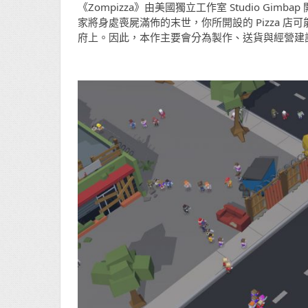
《Zompizza》由美國獨立工作室 Studio G
家將身處喪屍滿佈的末世，你所開設的 Pizza 店
府上。因此，本作主要會分為製作、送貨與經營建