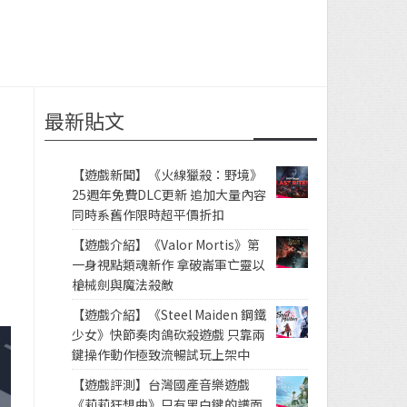
最新貼文
【遊戲新聞】《火線獵殺：野境》
25週年免費DLC更新 追加大量內容
同時系舊作限時超平價折扣
【遊戲介紹】《Valor Mortis》第
一身視點類魂新作 拿破崙軍亡靈以
槍械劍與魔法殺敵
【遊戲介紹】《Steel Maiden 鋼鐵
少女》快節奏肉鴿砍殺遊戲 只靠兩
鍵操作動作極致流暢試玩上架中
【遊戲評測】台灣國產音樂遊戲
《莉莉狂想曲》只有黑白鍵的譜面