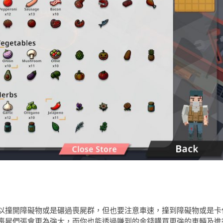
以撞開障礙物或是碾過喪屍群，但也要注意車速，撞到障礙物或是卡
喪屍們張會更為強大，而你也能透過賺到的金錢購買更強的車輛及進