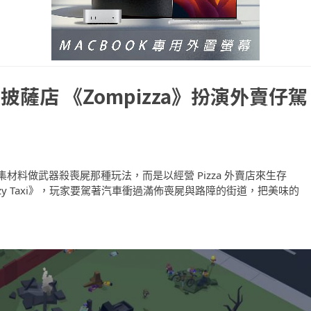
薩店 《Zompizza》扮演外賣仔駕
料做武器殺喪屍那種玩法，而是以經營 Pizza 外賣店來生存
azy Taxi》，玩家要駕著汽車衝過滿佈喪屍與路障的街道，把美味的