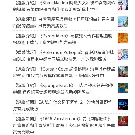
【遊戲介紹】《Steel Maiden 鋼鐵少女》快節奏肉鴿砍
殺遊戲 只靠兩鍵操作動作極致流暢試玩上架中
【遊戲評測】台灣國產音樂遊戲《莉莉狂想曲》只有黑
白鍵的譜面卻具有頗高挑戰性
【遊戲介紹】《Pyramidion》硬核雙人合作物理遊戲
扮演監工或苦工奮力鞭打對方前進
【媒體試玩】《Pokémon Pokopia》冒泡泡海底的城
鎮DLC 復建水中都市同場加映漆黑一片的深海區域
【遊戲介紹】《Corsair Cove 縱橫秘灣》海盜城市建設
經營新作 包含海戰與探索等要素1.0版極度好評中
【遊戲介紹】《Sponge Break》四人合作木筏舟動作
遊戲 通過語音協調與解謎並救助掉隊隊友
【遊戲新聞】EA 私有化交易下週完成・沙地財團即將
持有九成股份
【遊戲新聞】《1666: Amsterdam》前《刺客教條》
創意總監動作冒險新作 歷時十多年開發新影片釋出序章
試玩開放中