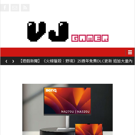
‹
›
【遊戲新聞】《火線獵殺：野境》25週年免費DLC更新 追加大量內
容同時系舊作限時超平價折扣