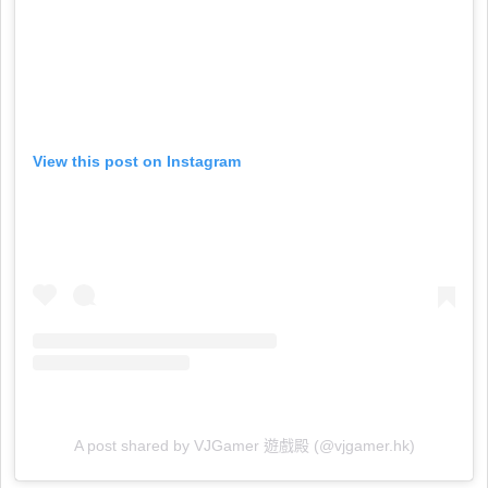
View this post on Instagram
A post shared by VJGamer 遊戲殿 (@vjgamer.hk)