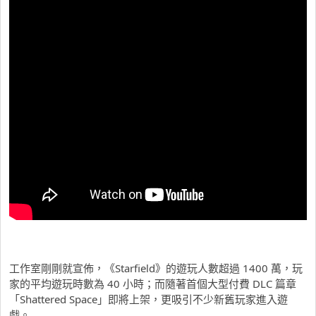
工作室剛剛就宣佈，《Starfield》的遊玩人數超過 1400 萬，玩
家的平均遊玩時數為 40 小時；而隨著首個大型付費 DLC 篇章
「Shattered Space」即將上架，更吸引不少新舊玩家進入遊
戲。