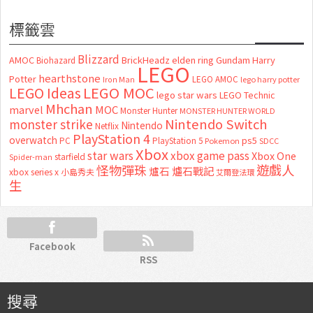
標籤雲
Blizzard
AMOC
BrickHeadz
elden ring
Gundam
Harry
Biohazard
LEGO
hearthstone
Potter
LEGO AMOC
lego harry potter
Iron Man
LEGO MOC
LEGO Ideas
lego star wars
LEGO Technic
Mhchan
marvel
MOC
Monster Hunter
MONSTER HUNTER WORLD
Nintendo Switch
monster strike
Nintendo
Netflix
PlayStation 4
overwatch
ps5
PC
PlayStation 5
Pokemon
SDCC
Xbox
star wars
xbox game pass
Xbox One
starfield
Spider-man
怪物彈珠
遊戲人
爐石
爐石戰記
xbox series x
小島秀夫
艾爾登法環
生
Facebook
RSS
搜尋