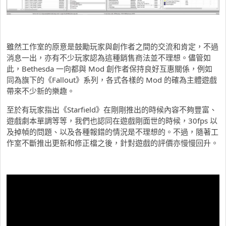
雖然工作室的原意是鼓勵玩家與創作者之間的交流和肯定，不過
消息一出，亦有不少玩家認為這種銷售商法並不理想。儘管如
此，Bethesda 一向都與 Mod 創作者保持良好互惠關係，例如
同為旗下的《Fallout》系列，各式各樣的 Mod 的確為主體遊戲
帶來不少新的樂趣。
至於有玩家指出《Starfield》在剛剛推出的時候內容不夠豐富、
遊戲劇本單調等等，我們也認同在遊戲剛面世的時候，30fps 以
及掉幀的問題、以及各種報錯的情況是不理想的。不過，隨著工
作室不斷推出更新和修正檔之後，針對遊戲的評價亦慢慢回升。