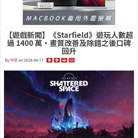
【遊戲新聞】《Starfield》遊玩人數超
過 1400 萬・畫質改善及除錯之後口碑
回升
By
神婆
on 2024-06-17