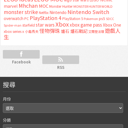
Mhchan
marvel
MOC
Monster Hunter
MONSTER HUNTER WORLD
Nintendo Switch
monster strike
Nintendo
Netflix
PlayStation 4
overwatch
ps5
PC
PlayStation 5
Pokemon
SDCC
Xbox
star wars
xbox game pass
Xbox One
starfield
Spider-man
怪物彈珠
遊戲人
爐石
爐石戰記
xbox series x
小島秀夫
艾爾登法環
生
Facebook
RSS
搜尋
月份
分類