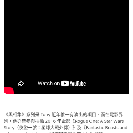
《黑相集》系列是 Tony 近年惟一有演出的項目，而在電影界
別，他亦曾參與拍攝 2016 年電影《Rogue One: A Star Wars
Story（俠盜一號：星球大戰外傳）》及《Fantastic Beasts and