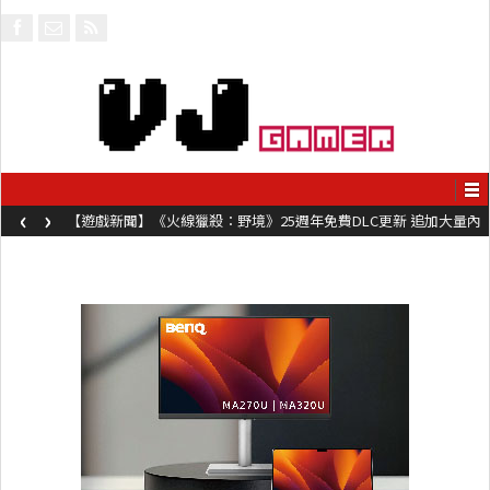
‹
›
【遊戲新聞】《火線獵殺：野境》25週年免費DLC更新 追加大量內
容同時系舊作限時超平價折扣