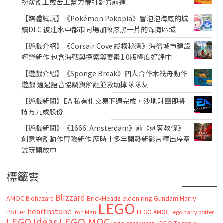
扮演監工或苦工奮力鞭打對方前進
【媒體試玩】《Pokémon Pokopia》冒泡泡海底的城
鎮DLC 復建水中都市同場加映漆黑一片的深海區域
【遊戲介紹】《Corsair Cove 縱橫秘灣》海盜城市建設
經營新作 包含海戰與探索等要素1.0版極度好評中
【遊戲介紹】《Sponge Break》四人合作木筏舟動作
遊戲 通過語音協調與解謎並救助掉隊隊友
【遊戲新聞】EA 私有化交易下週完成・沙地財團即將
持有九成股份
【遊戲新聞】《1666: Amsterdam》前《刺客教條》
創意總監動作冒險新作 歷時十多年開發新影片釋出序章
試玩開放中
標籤雲
Blizzard
AMOC
BrickHeadz
elden ring
Gundam
Harry
Biohazard
LEGO
hearthstone
Potter
LEGO AMOC
lego harry potter
Iron Man
LEGO MOC
LEGO Ideas
lego star wars
LEGO Technic