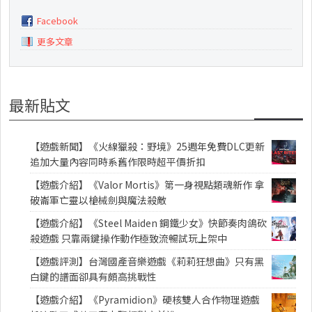
Facebook
更多文章
最新貼文
【遊戲新聞】《火線獵殺：野境》25週年免費DLC更新
追加大量內容同時系舊作限時超平價折扣
【遊戲介紹】《Valor Mortis》第一身視點類魂新作 拿
破崙軍亡靈以槍械劍與魔法殺敵
【遊戲介紹】《Steel Maiden 鋼鐵少女》快節奏肉鴿砍
殺遊戲 只靠兩鍵操作動作極致流暢試玩上架中
【遊戲評測】台灣國產音樂遊戲《莉莉狂想曲》只有黑
白鍵的譜面卻具有頗高挑戰性
【遊戲介紹】《Pyramidion》硬核雙人合作物理遊戲