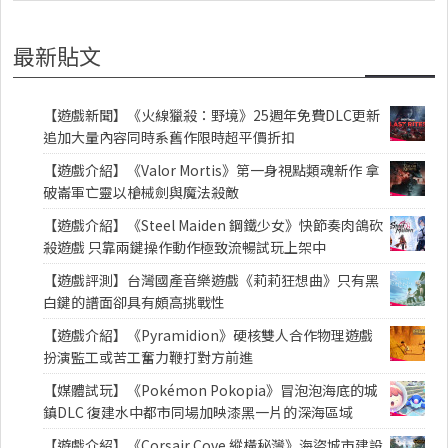
最新貼文
【遊戲新聞】《火線獵殺：野境》25週年免費DLC更新
追加大量內容同時系舊作限時超平價折扣
【遊戲介紹】《Valor Mortis》第一身視點類魂新作 拿
破崙軍亡靈以槍械劍與魔法殺敵
【遊戲介紹】《Steel Maiden 鋼鐵少女》快節奏肉鴿砍
殺遊戲 只靠兩鍵操作動作極致流暢試玩上架中
【遊戲評測】台灣國產音樂遊戲《莉莉狂想曲》只有黑
白鍵的譜面卻具有頗高挑戰性
【遊戲介紹】《Pyramidion》硬核雙人合作物理遊戲
扮演監工或苦工奮力鞭打對方前進
【媒體試玩】《Pokémon Pokopia》冒泡泡海底的城
鎮DLC 復建水中都市同場加映漆黑一片的深海區域
【遊戲介紹】《Corsair Cove 縱橫秘灣》海盜城市建設