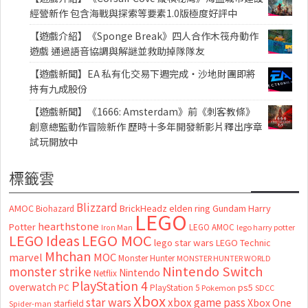
經營新作 包含海戰與探索等要素1.0版極度好評中
【遊戲介紹】《Sponge Break》四人合作木筏舟動作
遊戲 通過語音協調與解謎並救助掉隊隊友
【遊戲新聞】EA 私有化交易下週完成・沙地財團即將
持有九成股份
【遊戲新聞】《1666: Amsterdam》前《刺客教條》
創意總監動作冒險新作 歷時十多年開發新影片釋出序章
試玩開放中
標籤雲
Blizzard
AMOC
BrickHeadz
elden ring
Gundam
Harry
Biohazard
LEGO
hearthstone
Potter
LEGO AMOC
lego harry potter
Iron Man
LEGO MOC
LEGO Ideas
lego star wars
LEGO Technic
Mhchan
marvel
MOC
Monster Hunter
MONSTER HUNTER WORLD
Nintendo Switch
monster strike
Nintendo
Netflix
PlayStation 4
overwatch
ps5
PC
PlayStation 5
Pokemon
SDCC
Xbox
star wars
xbox game pass
Xbox One
starfield
Spider-man