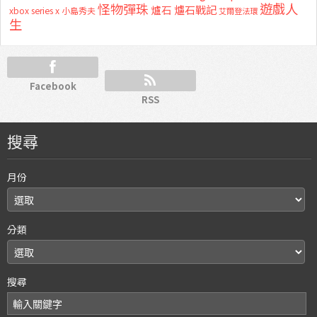
怪物彈珠
遊戲人
爐石
爐石戰記
xbox series x
小島秀夫
艾爾登法環
生
Facebook
RSS
搜尋
月份
分類
搜尋