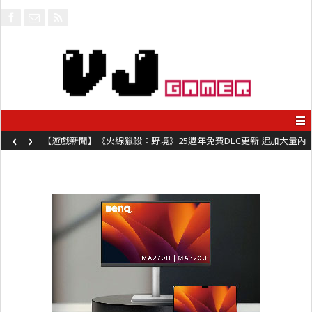
‹
›
【遊戲新聞】《火線獵殺：野境》25週年免費DLC更新 追加大量內
容同時系舊作限時超平價折扣